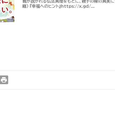
裁が説かれる仏法真理をもとに、親子の縁の真実につ
籍〉 『幸福へのヒント』https://x.gd/...
print