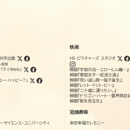
映画
科学出版
HS ピクチャーズ スタジオ
ン配信
バティWeb」
映画『宇宙の法―エローヒム編―』
映画『愛国女子―紅武士道』
映画『呪い返し師—塩子誕生』
ユー・ハッピー?」
映画『レット・イット・ビー』
映画『二十歳に還りたい。』
映画『ドラゴン・ハート―霊界探訪
映画『影を売る女』
冠婚葬祭
ー・サイエンス・ユニバーシティ
来世幸福セレモニー
）