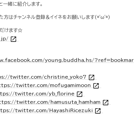
と一緒に紹介します。
方はチャンネル登録＆イイネをお願いします(*'ω'*)
だけます☆
open_in_new
.jp/
ww.facebook.com/young.buddha.hs/?ref=bookma
open_in_new
s://twitter.com/christine_yoko7
open_in_new
ttps://twitter.com/mofugamimoon
open_in_new
tps://twitter.com/yb_florine
open_in_new
ttps://twitter.com/hamusuta_hamham
open_in_new
tps://twitter.com/HayashiRicezuki