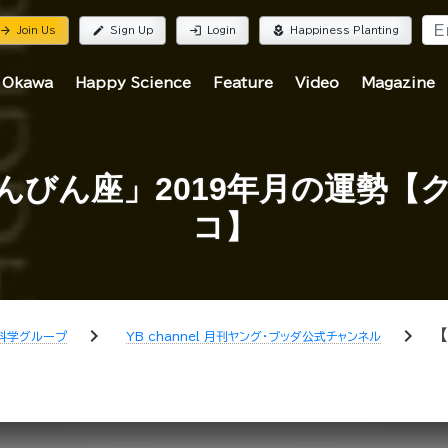
rrow_forward
edit
login
local_florist
Join Us
Sign Up
Login
Happiness Planting
 Okawa
Happy Science
Feature
Video
Magazine
んびん座」2019年月の運勢【
コ】
chevron_right
chevron_right
科学グループ
YB channel 月刊ヤング・ブッダ公式チャンネル