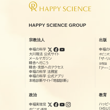
HAPPY SCIENCE GROUP
宗教法人
出版
幸福の科学
幸福の
大川隆法 公式サイト
オピニオ
メールマガジン
「ザ・リ
精舎へ行こう
女性誌
精舎・支部へのアクセス
「アー・
幸福の科学 法務室
幸福の科学 公式アプリ
本格診断サイト「地獄診断」
政治
教育
ハッピ
幸福実現党
（HSU
オピニオン配信