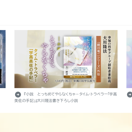
arrow_circle_right
arrow_circle_r
『小説 とっちめてやらなくちゃ－タイム・トラベラー「宇高
美佐の手記」』大川隆法書き下ろし小説