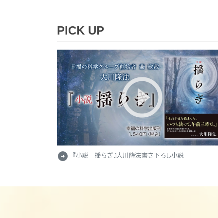
PICK UP
arrow_circle_right
『小説 揺らぎ』大川隆法書き下ろし小説