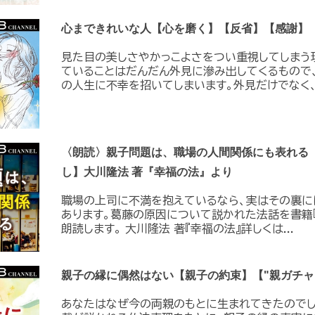
心まできれいな人【心を磨く】【反省】【感謝】
見た目の美しさやかっこよさをつい重視してしまう
ていることはだんだん外見に滲み出してくるもので
の人生に不幸を招いてしまいます。外見だけでなく、.
〈朗読〉親子問題は、職場の人間関係にも表れる
し】大川隆法 著『幸福の法』より
職場の上司に不満を抱えているなら、実はその裏に
あります。葛藤の原因について説かれた法話を書籍
朗読します。 大川隆法 著『幸福の法』詳しくは...
親子の縁に偶然はない【親子の約束】【"親ガチャ
あなたはなぜ今の両親のもとに生まれてきたので