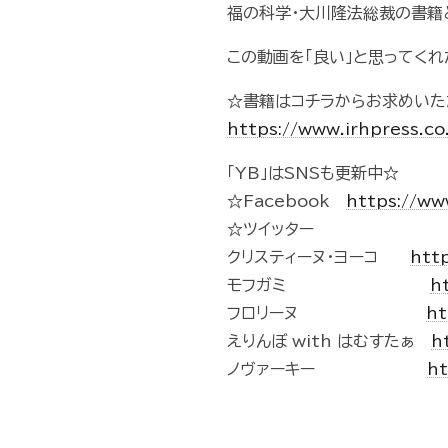
福の科学・大川隆法総裁の書籍
この動画を「良い」と思ってくれた
☆書籍はコチラからお求めいた
https://www.irhpress.co
「YB」はSNSも更新中☆
☆Facebook
https://w
☆ツイッター
クリスティーヌ・ヨーコ
http
モフガミ
h
フロリーヌ
ht
えりんぼ with はむすたぁ
h
ノヴァーキー
ht