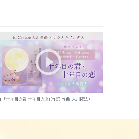
ight
『十年目の君・十年目の恋』（作詞・作曲：大川隆法）