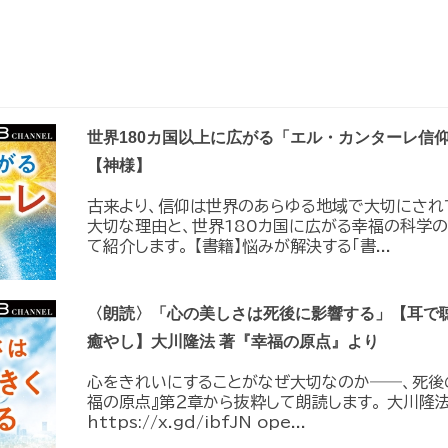
世界180カ国以上に広がる「エル・カンターレ信
【神様】
古来より、信仰は世界のあらゆる地域で大切にされ
大切な理由と、世界180カ国に広がる幸福の科学の
て紹介します。 【書籍】悩みが解決する「書...
〈朗読〉「心の美しさは死後に影響する」【耳で
癒やし】大川隆法 著『幸福の原点』より
心をきれいにすることがなぜ大切なのか――、死後
福の原点』第２章から抜粋して朗読します。 大川隆法
https://x.gd/ibfJN ope...