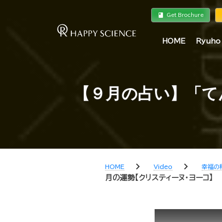
book
a
Get Brochure
HOME
Ryuho
【９月の占い】「て
chevron_right
chevron_right
HOME
Video
幸福の
月の運勢【クリスティーヌ・ヨーコ】