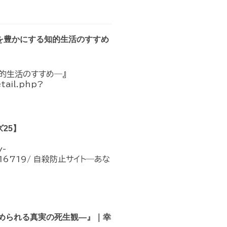
を豊かにする知的生活のすすめ
的生活のすすめ―』
etail.php?
25】
-
ons/16719/ 自殺防止サイト―あな
められる真実の死生観―』｜幸