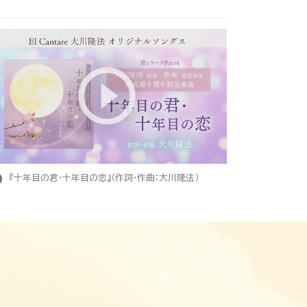
ight
『十年目の君・十年目の恋』（作詞・作曲：大川隆法）