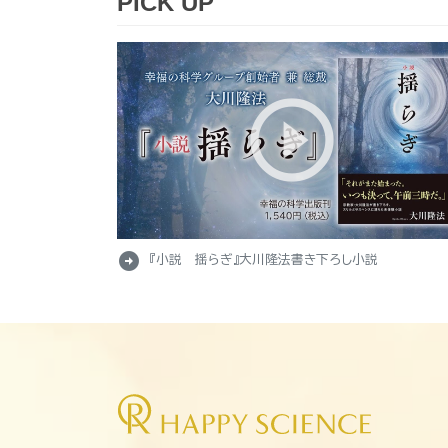
PICK UP
arrow_circle_right
『小説 揺らぎ』大川隆法書き下ろし小説