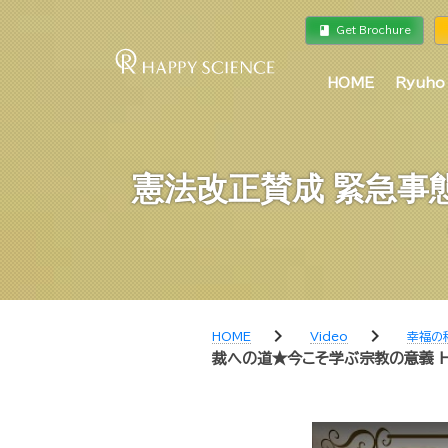
book
a
Get Brochure
HOME
Ryuho
憲法改正賛成 緊急事
chevron_right
chevron_right
HOME
Video
幸福の
裁への道★今こそ学ぶ宗教の意義 Hap