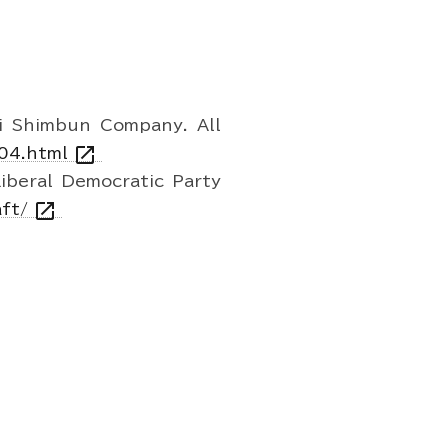
i Shimbun Company. All
open_in_new
04.html
iberal Democratic Party
open_in_new
aft/