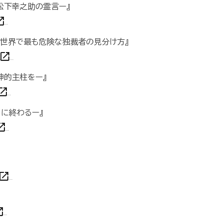
松下幸之助の霊言ー』
in_new
 世界で最も危険な独裁者の見分け方』
open_in_new
神的主柱をー』
n_in_new
」に終わるー』
in_new
pen_in_new
n_new