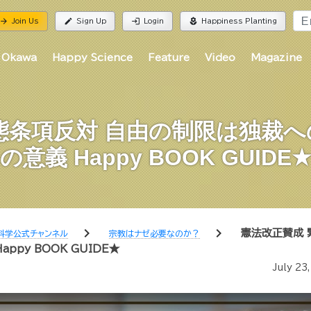
rrow_forward
edit
login
local_florist
Join Us
Sign Up
Login
Happiness Planting
 Okawa
Happy Science
Feature
Video
Magazine
態条項反対 自由の制限は独裁
の意義 Happy BOOK GUIDE
chevron_right
chevron_right
憲法改正賛成 
科学公式チャンネル
宗教はナゼ必要なのか？
py BOOK GUIDE★
July 23