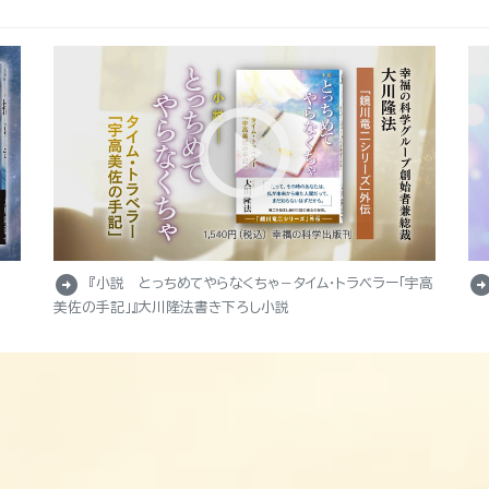
arrow_circle_right
arrow_circle_r
『小説 とっちめてやらなくちゃ－タイム・トラベラー「宇高
美佐の手記」』大川隆法書き下ろし小説