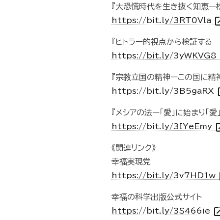
『大恐慌時代を生き抜く知恵ー
open_
https://bit.ly/3RT0Vla
『ヒトラー的視点から検証する
https://bit.ly/3yWKVG8
『宗教立国の精神ーこの国に精
ope
https://bit.ly/3B5gaRX
『メシアの法ー「愛」に始まり「愛
open_
https://bit.ly/3IYeEmy
《関連リンク》
幸福実現党
o
https://bit.ly/3v7HD1w
幸福の科学出版公式サイト
open_i
https://bit.ly/3S466ie