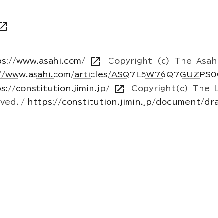
n_in_new
open_in_new
ps://www.asahi.com/
Copyright (c) The Asah
://www.asahi.com/articles/ASQ7L5W76Q7GUZPS0
open_in_new
s://constitution.jimin.jp/
Copyright(c) The L
rved. /
https://constitution.jimin.jp/document/dr