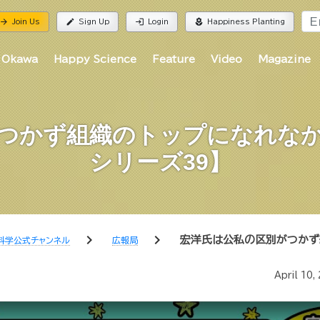
rrow_forward
edit
login
local_florist
Join Us
Sign Up
Login
Happiness Planting
 Okawa
Happy Science
Feature
Video
Magazine
つかず組織のトップになれな
シリーズ39】
chevron_right
chevron_right
宏洋氏は公私の区別がつかず
科学公式チャンネル
広報局
April 10,