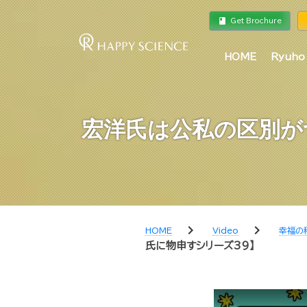
book
a
Get Brochure
HOME
Ryuho
宏洋氏は公私の区別が
chevron_right
chevron_right
HOME
Video
幸福の
氏に物申すシリーズ39】