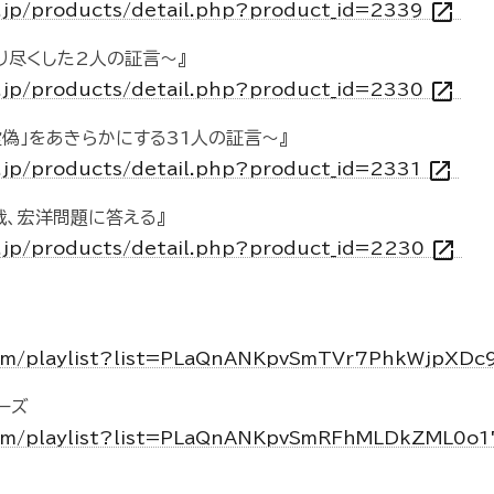
open_in_new
o.jp/products/detail.php?product_id=2339
り尽くした2人の証言～』
open_in_new
o.jp/products/detail.php?product_id=2330
虚偽」をあきらかにする31人の証言～』
open_in_new
o.jp/products/detail.php?product_id=2331
裁、宏洋問題に答える』
open_in_new
o.jp/products/detail.php?product_id=2230
com/playlist?list=PLaQnANKpvSmTVr7PhkWjpX
ーズ
com/playlist?list=PLaQnANKpvSmRFhMLDkZML0o