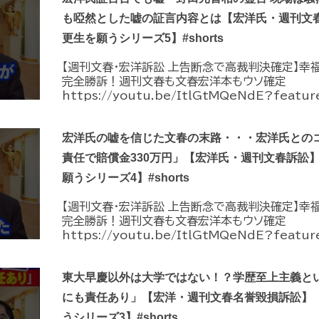
も啞然とした嘘の証言内容とは【宏洋氏・週刊文
更生を願うシリーズ5】#shorts
【週刊文春・宏洋訴訟 上告断念で高裁判決確定】幸
完全勝訴！週刊文春も文春宏洋本もウソ確定
https://youtu.be/ItlGtMQeNdE?feature
宏洋氏の嘘を信じた文春の末路・・・宏洋氏との
責任で賠償金330万円」【宏洋氏・週刊文春訴訟
願うシリーズ4】#shorts
【週刊文春・宏洋訴訟 上告断念で高裁判決確定】幸
完全勝訴！週刊文春も文春宏洋本もウソ確定
https://youtu.be/ItlGtMQeNdE?feature
東大早慶以外は大学ではない！？学歴至上主義と
にも責任あり」【宏洋・週刊文春名誉毀損訴訟】
うシリーズ3】#shorts