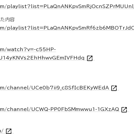
om/playlist?list=PLaQnANKpvSmRjOcnSZPrMUUn
った内容
com/playlist?list=PLaQnANKpvSmRf6zb6MBOTrJd
om/watch?v=-c55HP-
open_in_new
7U14yKNVs2EhHhwvGEmIVFHdq
open_in_new
com/channel/UCe0b7ii9_c8SfIcBEKyWEdA
open_in_new
.com/channel/UCWQ-PP0FbSMmwwu1-1GXzAQ
open_in_new
p/