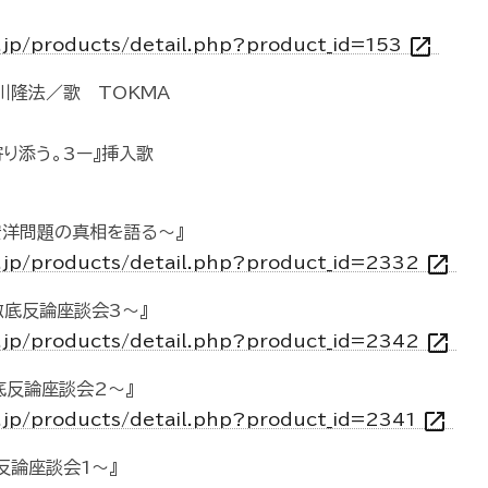
open_in_new
o.jp/products/detail.php?product_id=153
川隆法／歌 TOKMA
り添う。3ー』挿入歌
宏洋問題の真相を語る～』
open_in_new
o.jp/products/detail.php?product_id=2332
徹底反論座談会3～』
open_in_new
o.jp/products/detail.php?product_id=2342
底反論座談会2～』
open_in_new
o.jp/products/detail.php?product_id=2341
反論座談会1～』