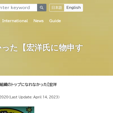
search
日本語
English
International
News
Guide
かった【宏洋氏に物申す
組織のトップになれなかった【宏洋
 2020
（Last Update:
April 14, 2023
）