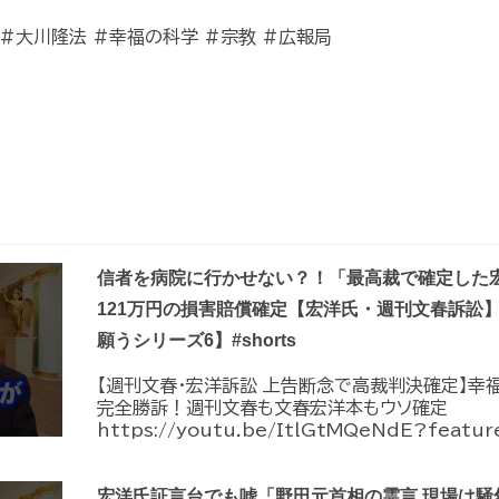
 #大川隆法 #幸福の科学 #宗教 #広報局
信者を病院に行かせない？！「最高裁で確定した
121万円の損害賠償確定【宏洋氏・週刊文春訴訟
願うシリーズ6】#shorts
【週刊文春・宏洋訴訟 上告断念で高裁判決確定】幸
完全勝訴！週刊文春も文春宏洋本もウソ確定
https://youtu.be/ItlGtMQeNdE?feature
宏洋氏証言台でも嘘「野田元首相の霊言 現場は騒