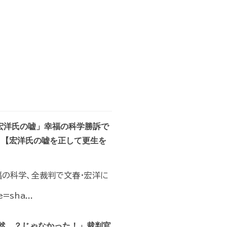
宏洋氏の嘘」幸福の科学勝訴で
】【宏洋氏の嘘を正して更生を
福の科学、全裁判で文春・宏洋に
=sha...
然…？じゃなかった！」裁判官