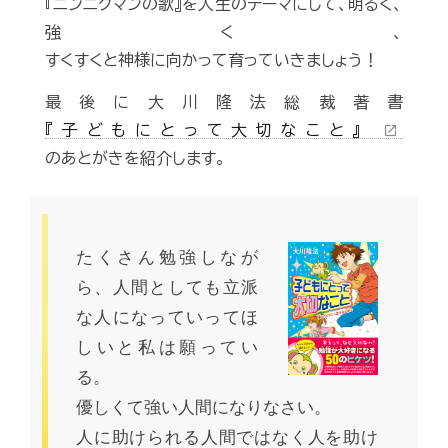
『ニンニクマンの歌』を人生のテーマにして、明るく、
強く、
すくすくと神様に向かって育っていきましょう！
最後に大川隆法総裁著書
『子どもにとって大切なこと』
open_in_new
のあとがきを紹介します。
たくさん勉強しなが
ら、人間としても立派
な人になっていってほ
しいと私は願ってい
る。
優しくて強い人間になりなさい。
人に助けられる人間ではなく人を助け