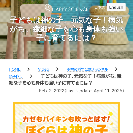
日本語
English
子どもは神の子、元気な子！病気
がち、繊細な子を心も身体も強い
子に育てるには？
chevron_right
chevron_right
chevron_right
HOME
Video
幸福の科学公式チャンネル
chevron_right
子どもは神の子、元気な子！病気がち、繊
親子向け
細な子を心も身体も強い子に育てるには？
Feb. 2, 2022
（Last Update:
April 11, 2026
）