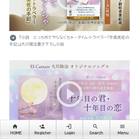
arrow_circle_right
『小説 とっちめてやらなくちゃ－タイム・トラベラー「宇高美佐の
手記」』大川隆法書き下ろし小説
home
person_add
login
search
menu
arrow_circle_right
HOME
Register
Login
Search
Menu
『十年目の君・十年目の恋』（作詞・作曲：大川隆法）