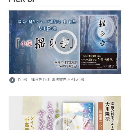
arrow_circle_right
『小説 揺らぎ』大川隆法書き下ろし小説