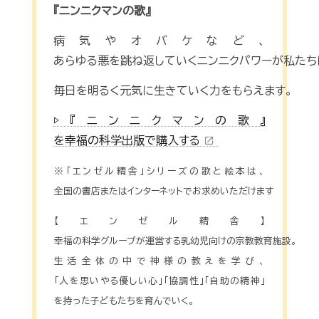
『ニンニクマンの歌』
病気やオバケなど、
あらゆる悪を跳ね返していくニンニクパワーが私たち
毎日を明るく元気に生きていく力をもらえます。
▷『ニンニクマンの歌』
を幸福の科学出版で購入する
open_in_new
※「エンゼル精舎」シリーズの歌と絵本は、
全国の書店またはインターネットでお求めいただけます
【エンゼル精舎】
幸福の科学グループが運営する乳幼児向けの宗教教育施設。
生活全体の中で神様の教えを学び、
「人を思いやる優しい心」「協調性」「自助の精神」
を持った子どもたちを育んでいく。