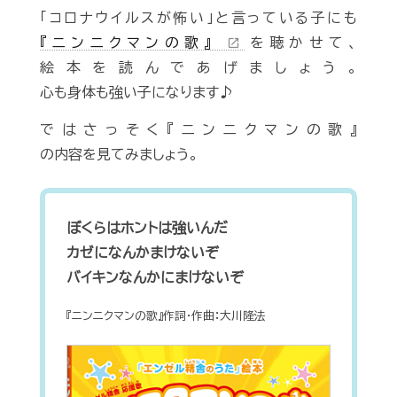
「コロナウイルスが怖い」と言っている子にも
『ニンニクマンの歌』
を聴かせて、
open_in_new
絵本を読んであげましょう。
心も身体も強い子になります♪
ではさっそく『ニンニクマンの歌』
の内容を見てみましょう。
ぼくらはホントは強いんだ
カゼになんかまけないぞ
バイキンなんかにまけないぞ
『ニンニクマンの歌』作詞・作曲：大川隆法