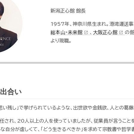
新潟正心館 館長
1957年、神奈川県生まれ。港湾運送事
総本山・未来館
、
大阪正心館
の館
open_in_new
open_in_new
より現職。
出合い
「思い残し」で挙げられているような、出世欲や金銭欲、人との葛藤
任され、20人以上の人を使っていましたが、従業員が言うこと
んな自分が虚しくて、「どう生きるべきか」を求めて宗教書や哲学