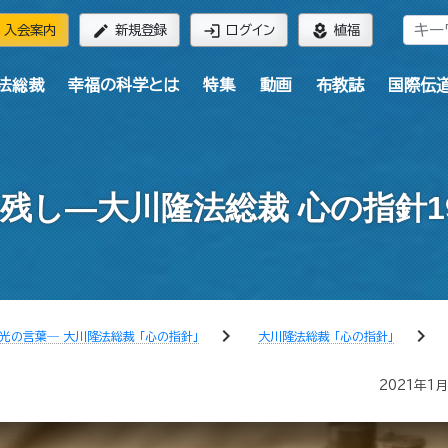
edit
login
local_florist
入会案内
新規登録
ログイン
植福
法総裁
幸福の科学とは
特集
動画
布教誌
国際伝
残し―大川隆法総裁 心の指針1
chevron_right
chevron_right
光の言葉― 大川隆法総裁 「心の指針」
大川隆法総裁 「心の指針」
2021年1