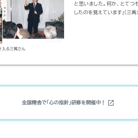
と思いました。何か、とてつ
したのを覚えています」（三觜
き入る三觜さん
open_in_new
全国精舎で「心の指針」研修を開催中！