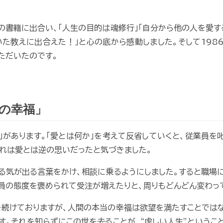
の書籍に出合い、「人生の目的は魂修行」「自分から他の人を愛す
いた教えに出合えた！」と心の底から感動しました。そして1986
ただいたのです。
の幸福」
」があります。「愛とは何か」を考えて反省していくと、従業員を
それは愛とは逆の思いだったと気づきました。
る気が出る言葉をかけ、相談に乗るようにしました。すると職場
員の態度を褒められて受注が増えたりと、周りもどんどん変わっ
を続けておりますが、人間の本当の幸福は欲望を満たすことではなく
す。それを知らずにこの世を去ることが、“虚しい人生”というこ