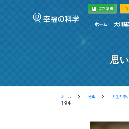
book
arrow_forward
資料請求
ホーム
大川隆
思い
chevron_right
chevron_right
ホーム
特集
人生を導く
194―