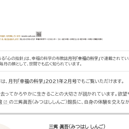
ある「心の指針」は、幸福の科学の布教誌
月刊「幸福の科学」
で連載されてい
毎月の顔として、世間でも広く知られています。
は、
月刊「幸福の科学」2021年2月号
でもご覧いただけます。
を去ってかろやかに生きることの大切さが説かれています。欲
館
の三觜眞吾（みつはししんご）館長に、自身の体験を交えな
open_in_new
三觜 眞吾（みつはし しんご）