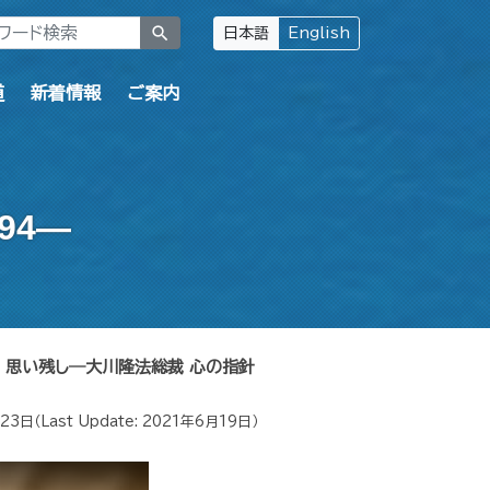
search
日本語
English
道
新着情報
ご案内
94―
思い残し―大川隆法総裁 心の指針
月23日
（Last Update:
2021年6月19日
）