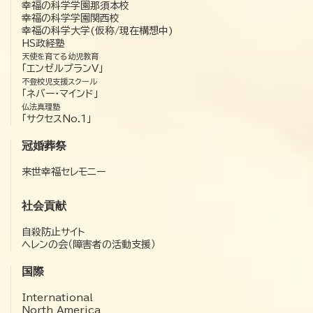
幸福の科学学園那須本校
幸福の科学学園関西校
幸福の科学大学(仮称/現在構想中)
HS政経塾
天使を育てる幼児教育
「エンゼルプランV」
不登校児支援スクール
「ネバー・マインド」
仏法真理塾
「サクセスNo.1」
冠婚葬祭
来世幸福セレモニー
社会貢献
自殺防止サイト
ヘレンの会（障害者の活動支援）
国際
International
North America