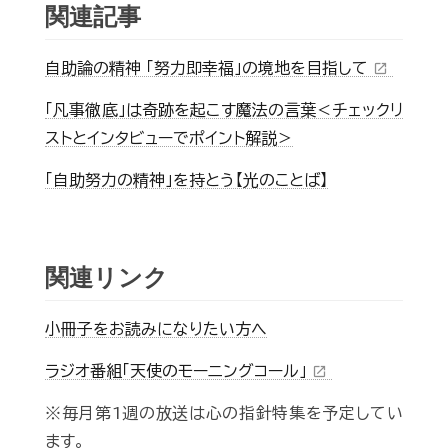
関連記事
自助論の精神 「努力即幸福」の境地を目指して
open_in_new
「凡事徹底」は奇跡を起こす魔法の言葉＜チェックリ
ストとインタビューでポイント解説＞
「自助努力の精神」を持とう【光のことば】
関連リンク
小冊子をお読みになりたい方へ
ラジオ番組「天使のモーニングコール」
open_in_new
※毎月第1週の放送は心の指針特集を予定してい
ます。