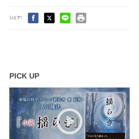
print
シェア：
PICK UP