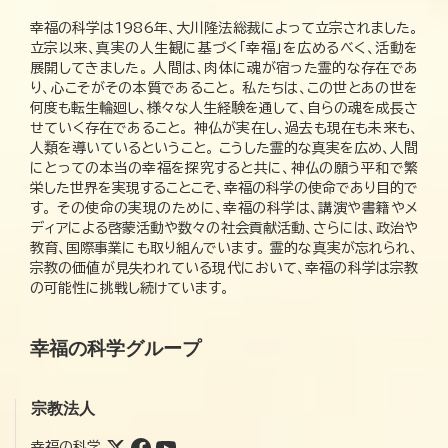
幸福の科学は1986年、大川隆法総裁によって立宗されました。
立宗以来、真実の人生観に基づく「幸福」を広めるべく、活動を
展開してきました。 人間は、肉体に魂が宿った霊的な存在であ
り、心こそがその本質であること。 私たちは、この世とあの世を
何度も転生輪廻し、様々な人生経験を通して、自らの魂を成長さ
せていく存在であること。 神仏が実在し、過去も現在も未来も、
人類を導いているということ。 こうした霊的な真実を広め、人間
にとっての本当の幸福を探究すると共に、神仏の願う平和で繁
栄した世界を実現することこそ、幸福の科学の使命であり目的で
す。 その使命の実現のために、幸福の科学は、講演や書籍やメ
ディアによる啓蒙活動や数々の社会貢献活動、さらには、政治や
教育、国際事業にも取り組んでいます。 霊的な真実が忘れられ、
宗教の価値が見失われている現代において、幸福の科学は宗教
の可能性に挑戦し続けています。
幸福の科学グループ
宗教法人
幸福の科学