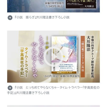
arrow_circle_right
『小説 揺らぎ』大川隆法書き下ろし小説
arrow_circle_right
『小説 とっちめてやらなくちゃ－タイム・トラベラー「宇高美佐の
手記」』大川隆法書き下ろし小説