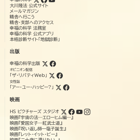
大川隆法 公式サイト
メールマガジン
精舎へ行こう
精舎・支部へのアクセス
幸福の科学 法務室
幸福の科学 公式アプリ
本格診断サイト「地獄診断」
出版
幸福の科学出版
オピニオン配信
「ザ・リバティWeb」
女性誌
「アー・ユー・ハッピー?」
映画
HS ピクチャーズ スタジオ
映画『宇宙の法―エローヒム編―』
映画『愛国女子―紅武士道』
映画『呪い返し師—塩子誕生』
映画『レット・イット・ビー』
映画『二十歳に還りたい。』