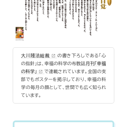
大川隆法総裁
の書き下ろしである「心
open_in_new
の指針」は、幸福の科学の布教誌
月刊「幸福
の科学」
で連載されています。全国の支
open_in_new
部でもポスターを掲示しており、幸福の科
学の毎月の顔として、世間でも広く知られ
ています。