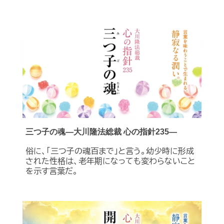
三つ子の魂―大川隆法総裁 心の指針235―
俗に、「三つ子の魂百まで」と言う。幼少時に形成
された性格は、老年期になっても変わらないこと
を示す言葉だ。