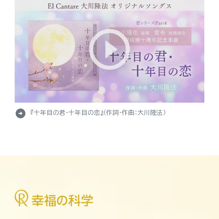
arrow_circle_right
『十年目の君・十年目の恋』（作詞・作曲：大川隆法）