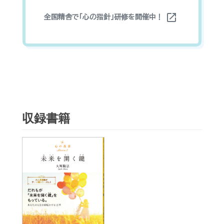
open_in_new
全国精舎で「心の指針」研修を開催中！
収録書籍