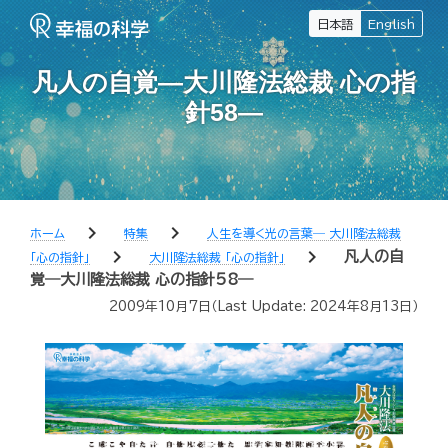
日本語
English
凡人の自覚―大川隆法総裁 心の指
針58―
chevron_right
chevron_right
ホーム
特集
人生を導く光の言葉― 大川隆法総裁
chevron_right
chevron_right
凡人の自
「心の指針」
大川隆法総裁 「心の指針」
覚―大川隆法総裁 心の指針58―
2009年10月7日
（Last Update:
2024年8月13日
）