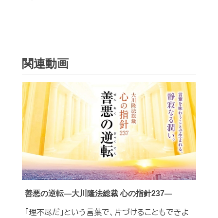
関連動画
善悪の逆転―大川隆法総裁 心の指針237―
「理不尽だ」という言葉で、片づけることもできよ