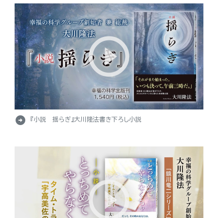
arrow_circle_right
『小説 揺らぎ』大川隆法書き下ろし小説