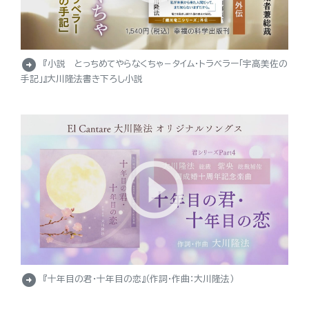
arrow_circle_right
『小説 とっちめてやらなくちゃ－タイム・トラベラー「宇高美佐の
手記」』大川隆法書き下ろし小説
arrow_circle_right
『十年目の君・十年目の恋』（作詞・作曲：大川隆法）