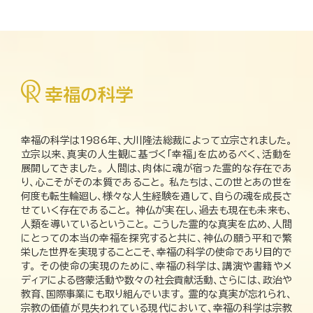
幸福の科学は1986年、大川隆法総裁によって立宗されました。
立宗以来、真実の人生観に基づく「幸福」を広めるべく、活動を
展開してきました。 人間は、肉体に魂が宿った霊的な存在であ
り、心こそがその本質であること。 私たちは、この世とあの世を
何度も転生輪廻し、様々な人生経験を通して、自らの魂を成長さ
せていく存在であること。 神仏が実在し、過去も現在も未来も、
人類を導いているということ。 こうした霊的な真実を広め、人間
にとっての本当の幸福を探究すると共に、神仏の願う平和で繁
栄した世界を実現することこそ、幸福の科学の使命であり目的で
す。 その使命の実現のために、幸福の科学は、講演や書籍やメ
ディアによる啓蒙活動や数々の社会貢献活動、さらには、政治や
教育、国際事業にも取り組んでいます。 霊的な真実が忘れられ、
宗教の価値が見失われている現代において、幸福の科学は宗教