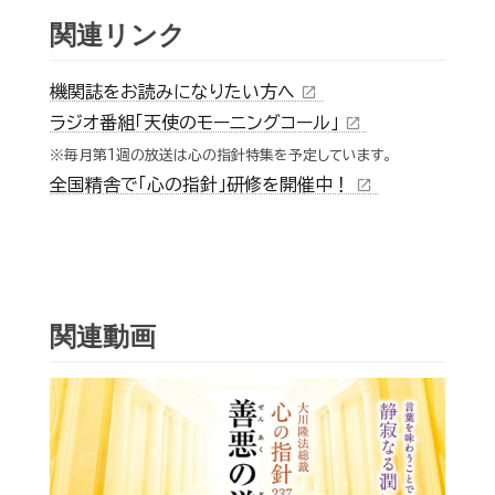
関連リンク
機関誌をお読みになりたい方へ
open_in_new
ラジオ番組「天使のモーニングコール」
open_in_new
※毎月第1週の放送は心の指針特集を予定しています。
全国精舎で「心の指針」研修を開催中！
open_in_new
関連動画