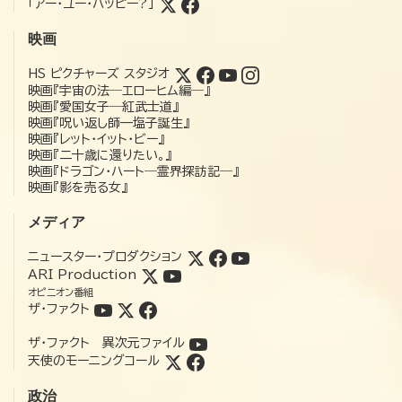
「アー・ユー・ハッピー?」
映画
HS ピクチャーズ スタジオ
映画『宇宙の法―エローヒム編―』
映画『愛国女子―紅武士道』
映画『呪い返し師—塩子誕生』
映画『レット・イット・ビー』
映画『二十歳に還りたい。』
映画『ドラゴン・ハート―霊界探訪記―』
映画『影を売る女』
メディア
ニュースター・プロダクション
ARI Production
オピニオン番組
ザ・ファクト
ザ・ファクト 異次元ファイル
天使のモーニングコール
政治