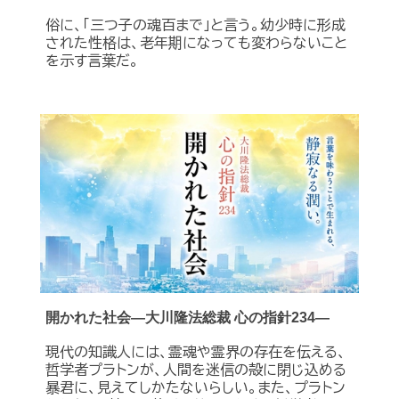
俗に、「三つ子の魂百まで」と言う。幼少時に形成
された性格は、老年期になっても変わらないこと
を示す言葉だ。
開かれた社会―大川隆法総裁 心の指針234―
現代の知識人には、霊魂や霊界の存在を伝える、
哲学者プラトンが、人間を迷信の殻に閉じ込める
暴君に、見えてしかたないらしい。また、プラトン