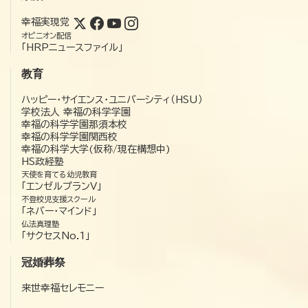
幸福実現党
オピニオン配信
「HRPニュースファイル」
教育
ハッピー・サイエンス・ユニバーシティ（HSU）
学校法人 幸福の科学学園
幸福の科学学園那須本校
幸福の科学学園関西校
幸福の科学大学(仮称/現在構想中)
HS政経塾
天使を育てる幼児教育
「エンゼルプランV」
不登校児支援スクール
「ネバー・マインド」
仏法真理塾
「サクセスNo.1」
冠婚葬祭
来世幸福セレモニー