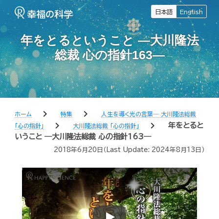
日本語
English
年をとるということ ―大川隆法
総裁 心の指針163―
chevron_right
chevron_right
ホーム
特集
人生を導く光の言葉― 大川隆法総裁
chevron_right
chevron_right
年をとると
「心の指針」
大川隆法総裁 「心の指針」
いうこと ―大川隆法総裁 心の指針163―
2018年6月20日
（Last Update:
2024年8月13日
）