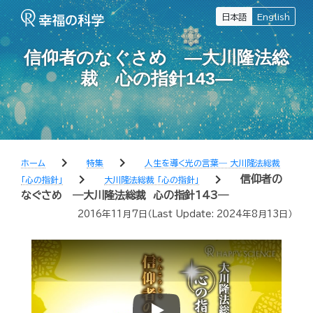
日本語
English
信仰者のなぐさめ ―大川隆法総
裁 心の指針143―
chevron_right
chevron_right
ホーム
特集
人生を導く光の言葉― 大川隆法総裁
chevron_right
chevron_right
信仰者の
「心の指針」
大川隆法総裁 「心の指針」
なぐさめ ―大川隆法総裁 心の指針143―
2016年11月7日
（Last Update:
2024年8月13日
）