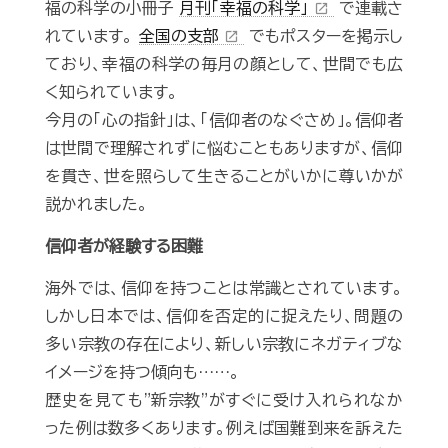
福の科学の小冊子
月刊「幸福の科学」
で連載さ
open_in_new
れています。
全国の支部
でもポスターを掲示し
open_in_new
ており、幸福の科学の毎月の顔として、世間でも広
く知られています。
今月の「心の指針」は、「信仰者のなぐさめ」。信仰者
は世間で理解されずに悩むこともありますが、信仰
を貫き、世を照らして生きることがいかに尊いかが
説かれました。
信仰者が経験する困難
海外では、信仰を持つことは常識とされています。
しかし日本では、信仰を否定的に捉えたり、問題の
多い宗教の存在により、新しい宗教にネガティブな
イメージを持つ傾向も……。
歴史を見ても"新宗教"がすぐに受け入れられなか
った例は数多くあります。例えば国難到来を訴えた