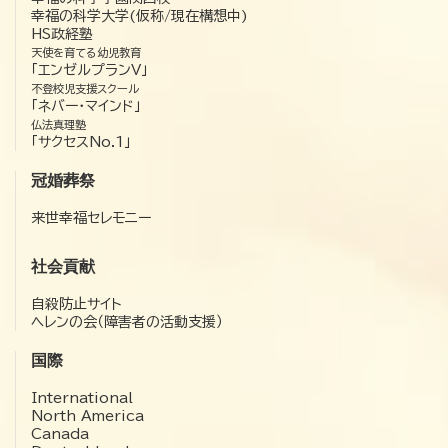
幸福の科学大学(仮称/現在構想中)
HS政経塾
天使を育てる幼児教育
「エンゼルプランV」
不登校児支援スクール
「ネバー・マインド」
仏法真理塾
「サクセスNo.1」
冠婚葬祭
来世幸福セレモニー
社会貢献
自殺防止サイト
ヘレンの会（障害者の活動支援）
国際
International
North America
Canada