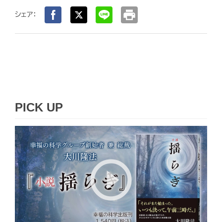
print
シェア：
PICK UP