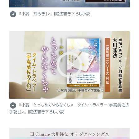
arrow_circle_right
『小説 揺らぎ』大川隆法書き下ろし小説
arrow_circle_right
『小説 とっちめてやらなくちゃ－タイム・トラベラー「宇高美佐の
手記」』大川隆法書き下ろし小説