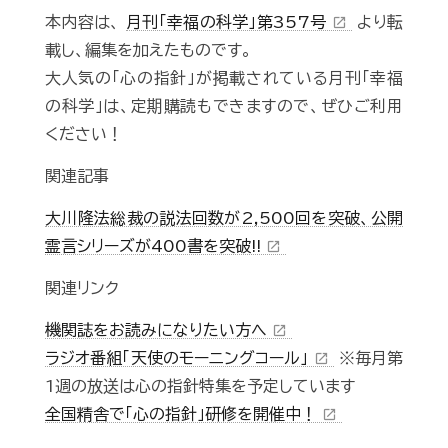
本内容は、
月刊「幸福の科学」第357号
より転
open_in_new
載し、編集を加えたものです。
大人気の「心の指針」が掲載されている月刊「幸福
の科学」は、定期購読もできますので、ぜひご利用
ください！
関連記事
大川隆法総裁の説法回数が2,500回を突破、公開
霊言シリーズが400書を突破!!
open_in_new
関連リンク
機関誌をお読みになりたい方へ
open_in_new
ラジオ番組「天使のモーニングコール」
※毎月第
open_in_new
1週の放送は心の指針特集を予定しています
全国精舎で「心の指針」研修を開催中！
open_in_new