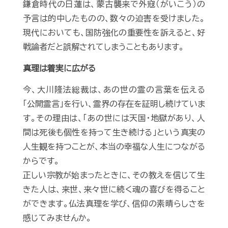
鎌倉時代の日蓮は、蒙古襲来で外寇（がいこう）の
予言は的中したものの、数々の迫害を受けました。
現代においても、国防強化の重要性を訴えると、好
戦論者だと誤解されてしまうこともあります。
真理は着実に広がる
今、大川隆法総裁は、あの世の霊の言葉を伝える
「公開霊言」を行い、霊界の存在を証明し続けていま
す。その理由は、「あの世には天国・地獄があり、人
間は死後も個性を持って生き続ける」という真実の
人生観を持つことが、本当の幸福な人生につながる
からです。
正しい宗教が始まったときに、その教えを信じて生
きた人は、来世、来々世に続く魂の喜びを得ること
ができます。仏法真理を学び、信仰の素晴らしさを
感じてみませんか。