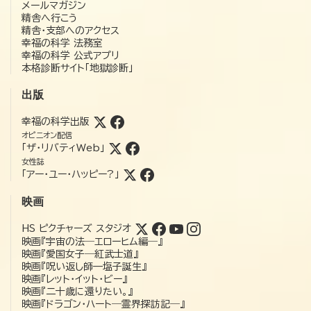
メールマガジン
精舎へ行こう
精舎・支部へのアクセス
幸福の科学 法務室
幸福の科学 公式アプリ
本格診断サイト「地獄診断」
出版
幸福の科学出版
オピニオン配信
「ザ・リバティWeb」
女性誌
「アー・ユー・ハッピー?」
映画
HS ピクチャーズ スタジオ
映画『宇宙の法―エローヒム編―』
映画『愛国女子―紅武士道』
映画『呪い返し師—塩子誕生』
映画『レット・イット・ビー』
映画『二十歳に還りたい。』
映画『ドラゴン・ハート―霊界探訪記―』