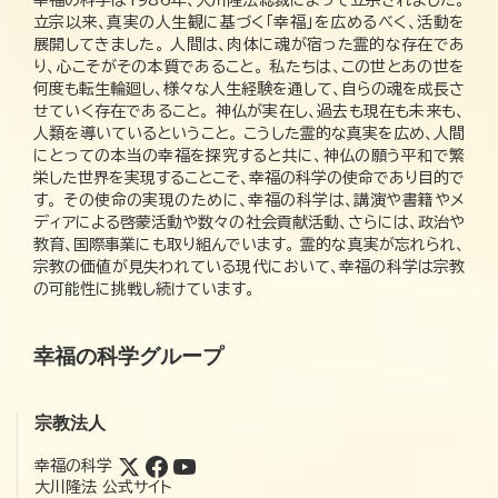
幸福の科学は1986年、大川隆法総裁によって立宗されました。
立宗以来、真実の人生観に基づく「幸福」を広めるべく、活動を
展開してきました。 人間は、肉体に魂が宿った霊的な存在であ
り、心こそがその本質であること。 私たちは、この世とあの世を
何度も転生輪廻し、様々な人生経験を通して、自らの魂を成長さ
せていく存在であること。 神仏が実在し、過去も現在も未来も、
人類を導いているということ。 こうした霊的な真実を広め、人間
にとっての本当の幸福を探究すると共に、神仏の願う平和で繁
栄した世界を実現することこそ、幸福の科学の使命であり目的で
す。 その使命の実現のために、幸福の科学は、講演や書籍やメ
ディアによる啓蒙活動や数々の社会貢献活動、さらには、政治や
教育、国際事業にも取り組んでいます。 霊的な真実が忘れられ、
宗教の価値が見失われている現代において、幸福の科学は宗教
の可能性に挑戦し続けています。
幸福の科学グループ
宗教法人
幸福の科学
大川隆法 公式サイト