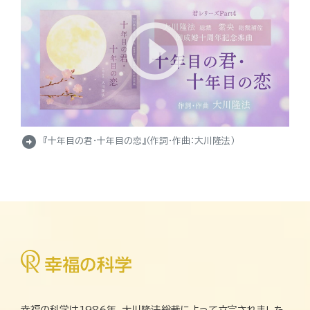
arrow_circle_right
『十年目の君・十年目の恋』（作詞・作曲：大川隆法）