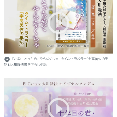
arrow_circle_right
『小説 とっちめてやらなくちゃ－タイム・トラベラー「宇高美佐の手
記」』大川隆法書き下ろし小説