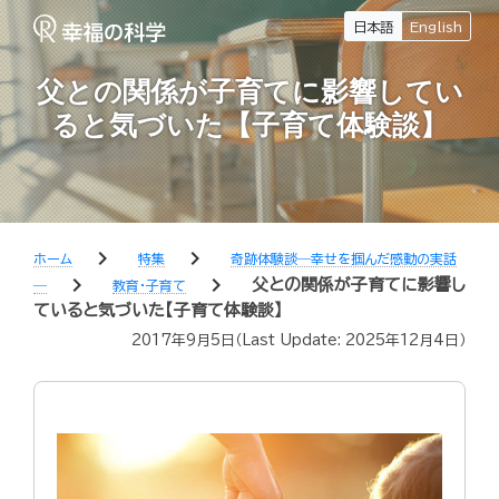
日本語
English
父との関係が子育てに影響してい
ると気づいた【子育て体験談】
chevron_right
chevron_right
ホーム
特集
奇跡体験談―幸せを掴んだ感動の実話
chevron_right
chevron_right
父との関係が子育てに影響し
―
教育・子育て
ていると気づいた【子育て体験談】
2017年9月5日
（Last Update:
2025年12月4日
）