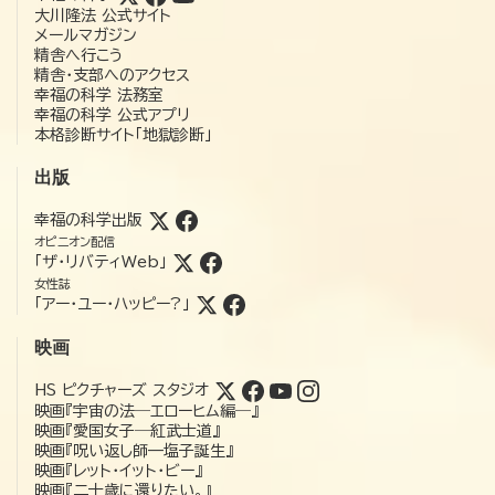
大川隆法 公式サイト
メールマガジン
精舎へ行こう
精舎・支部へのアクセス
幸福の科学 法務室
幸福の科学 公式アプリ
本格診断サイト「地獄診断」
出版
幸福の科学出版
オピニオン配信
「ザ・リバティWeb」
女性誌
「アー・ユー・ハッピー?」
映画
HS ピクチャーズ スタジオ
映画『宇宙の法―エローヒム編―』
映画『愛国女子―紅武士道』
映画『呪い返し師—塩子誕生』
映画『レット・イット・ビー』
映画『二十歳に還りたい。』