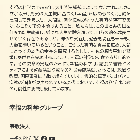
幸福の科学は1986年、大川隆法総裁によって立宗されました。
立宗以来、真実の人生観に基づく「幸福」を広めるべく、活動を
展開してきました。 人間は、肉体に魂が宿った霊的な存在であ
り、心こそがその本質であること。 私たちは、この世とあの世を
何度も転生輪廻し、様々な人生経験を通して、自らの魂を成長さ
せていく存在であること。 神仏が実在し、過去も現在も未来も、
人類を導いているということ。 こうした霊的な真実を広め、人間
にとっての本当の幸福を探究すると共に、神仏の願う平和で繁
栄した世界を実現することこそ、幸福の科学の使命であり目的で
す。 その使命の実現のために、幸福の科学は、講演や書籍やメ
ディアによる啓蒙活動や数々の社会貢献活動、さらには、政治や
教育、国際事業にも取り組んでいます。 霊的な真実が忘れられ、
宗教の価値が見失われている現代において、幸福の科学は宗教
の可能性に挑戦し続けています。
幸福の科学グループ
宗教法人
幸福の科学