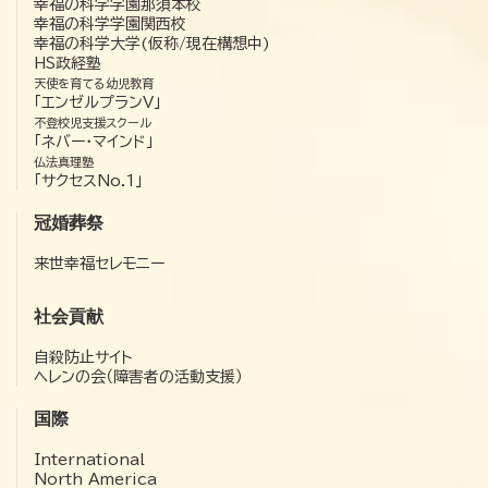
幸福の科学学園那須本校
幸福の科学学園関西校
幸福の科学大学(仮称/現在構想中)
HS政経塾
天使を育てる幼児教育
「エンゼルプランV」
不登校児支援スクール
「ネバー・マインド」
仏法真理塾
「サクセスNo.1」
冠婚葬祭
来世幸福セレモニー
社会貢献
自殺防止サイト
ヘレンの会（障害者の活動支援）
国際
International
North America