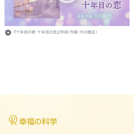
arrow_circle_right
『十年目の君・十年目の恋』（作詞・作曲：大川隆法）