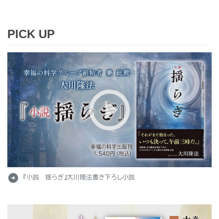
PICK UP
arrow_circle_right
『小説 揺らぎ』大川隆法書き下ろし小説