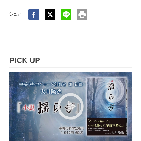
print
シェア：
PICK UP