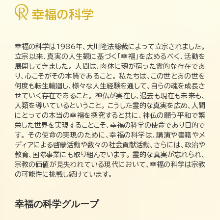
幸福の科学は1986年、大川隆法総裁によって立宗されました。
立宗以来、真実の人生観に基づく「幸福」を広めるべく、活動を
展開してきました。 人間は、肉体に魂が宿った霊的な存在であ
り、心こそがその本質であること。 私たちは、この世とあの世を
何度も転生輪廻し、様々な人生経験を通して、自らの魂を成長さ
せていく存在であること。 神仏が実在し、過去も現在も未来も、
人類を導いているということ。 こうした霊的な真実を広め、人間
にとっての本当の幸福を探究すると共に、神仏の願う平和で繁
栄した世界を実現することこそ、幸福の科学の使命であり目的で
す。 その使命の実現のために、幸福の科学は、講演や書籍やメ
ディアによる啓蒙活動や数々の社会貢献活動、さらには、政治や
教育、国際事業にも取り組んでいます。 霊的な真実が忘れられ、
宗教の価値が見失われている現代において、幸福の科学は宗教
の可能性に挑戦し続けています。
幸福の科学グループ