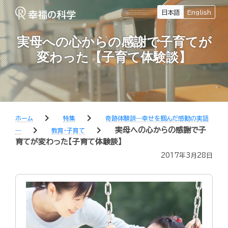
日本語
English
実母への心からの感謝で子育てが
変わった【子育て体験談】
chevron_right
chevron_right
ホーム
特集
奇跡体験談―幸せを掴んだ感動の実話
chevron_right
chevron_right
実母への心からの感謝で子
―
教育・子育て
育てが変わった【子育て体験談】
2017年3月28日