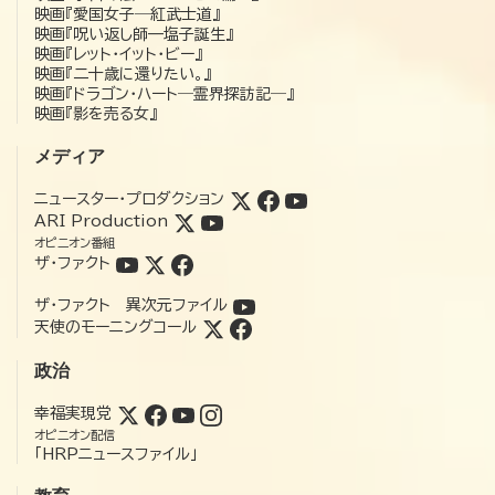
映画『愛国女子―紅武士道』
映画『呪い返し師—塩子誕生』
映画『レット・イット・ビー』
映画『二十歳に還りたい。』
映画『ドラゴン・ハート―霊界探訪記―』
映画『影を売る女』
メディア
ニュースター・プロダクション
ARI Production
オピニオン番組
ザ・ファクト
ザ・ファクト 異次元ファイル
天使のモーニングコール
政治
幸福実現党
オピニオン配信
「HRPニュースファイル」