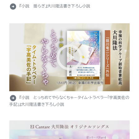
arrow_circle_right
『小説 揺らぎ』大川隆法書き下ろし小説
arrow_circle_right
『小説 とっちめてやらなくちゃ－タイム・トラベラー「宇高美佐の
手記」』大川隆法書き下ろし小説