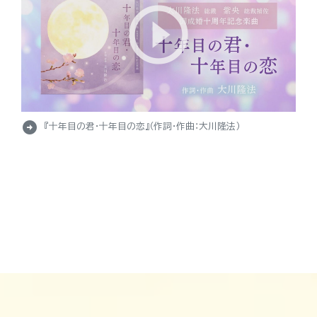
arrow_circle_right
『十年目の君・十年目の恋』（作詞・作曲：大川隆法）