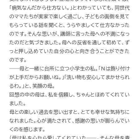
「病気なんだから仕方ない。」とわかっていても、同世代
のママたちが実家で楽しく過ごし、子どもの面倒を見て
もらっている話を聞くと、うらやましくて仕方なかった
のです。そんな思いが、講師に言った母への不満になっ
たのだと気づきました。母への反省を通して初めて、ず
っと押し込めていた自分の心と向き合うことができた
のです。
――母と一緒に台所に立つ小学生の私。「Nは飾り付け
が上手だからお願いね。」「洗い物も安心してまかせられ
るわ。」と、笑顔の母。
回想の中の母は、私を信頼し、ちゃんとほめてくれてい
ました。
母との楽しい過去を思い出すと、とても幸せな気持ちに
なれました。心が満たされて、感謝の思いが膨らんでい
くのを感じます。
（母は私を心から愛してくれていた――。そんな母を責