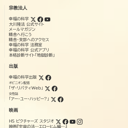
宗教法人
幸福の科学
大川隆法 公式サイト
メールマガジン
精舎へ行こう
精舎・支部へのアクセス
幸福の科学 法務室
幸福の科学 公式アプリ
本格診断サイト「地獄診断」
出版
幸福の科学出版
オピニオン配信
「ザ・リバティWeb」
女性誌
「アー・ユー・ハッピー?」
映画
HS ピクチャーズ スタジオ
映画『宇宙の法―エローヒム編―』