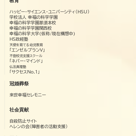
教育
ハッピー・サイエンス・ユニバーシティ（HSU）
学校法人 幸福の科学学園
幸福の科学学園那須本校
幸福の科学学園関西校
幸福の科学大学(仮称/現在構想中)
HS政経塾
天使を育てる幼児教育
「エンゼルプランV」
不登校児支援スクール
「ネバー・マインド」
仏法真理塾
「サクセスNo.1」
冠婚葬祭
来世幸福セレモニー
社会貢献
自殺防止サイト
ヘレンの会（障害者の活動支援）