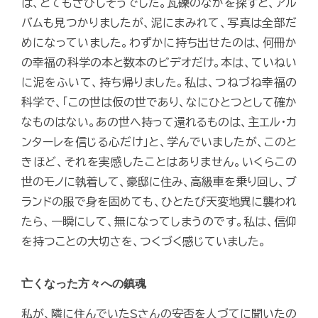
は、とてもさびしそうでした。瓦礫のなかを探すと、アル
バムも見つかりましたが、泥にまみれて、写真は全部だ
めになっていました。わずかに持ち出せたのは、何冊か
の幸福の科学の本と数本のビデオだけ。本は、ていねい
に泥をふいて、持ち帰りました。私は、つねづね幸福の
科学で、「この世は仮の世であり、なにひとつとして確か
なものはない。あの世へ持って還れるものは、主エル・カ
ンターレを信じる心だけ」と、学んでいましたが、このと
きほど、それを実感したことはありません。いくらこの
世のモノに執着して、豪邸に住み、高級車を乗り回し、ブ
ランドの服で身を固めても、ひとたび天変地異に襲われ
たら、一瞬にして、無になってしまうのです。私は、信仰
を持つことの大切さを、つくづく感じていました。
亡くなった方々への鎮魂
私が、隣に住んでいたSさんの安否を人づてに聞いたの