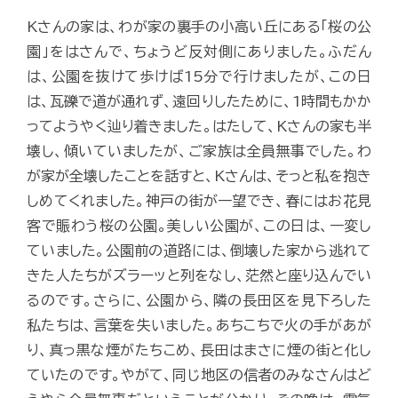
Kさんの家は、わが家の裏手の小高い丘にある「桜の公
園」をはさんで、ちょうど反対側にありました。ふだん
は、公園を抜けて歩けば15分で行けましたが、この日
は、瓦礫で道が通れず、遠回りしたために、1時間もかか
ってようやく辿り着きました。はたして、Kさんの家も半
壊し、傾いていましたが、ご家族は全員無事でした。わ
が家が全壊したことを話すと、Kさんは、そっと私を抱き
しめてくれました。神戸の街が一望でき、春にはお花見
客で賑わう桜の公園。美しい公園が、この日は、一変し
ていました。公園前の道路には、倒壊した家から逃れて
きた人たちがズラーッと列をなし、茫然と座り込んでい
るのです。さらに、公園から、隣の長田区を見下ろした
私たちは、言葉を失いました。あちこちで火の手があが
り、真っ黒な煙がたちこめ、長田はまさに煙の街と化し
ていたのです。やがて、同じ地区の信者のみなさんはど