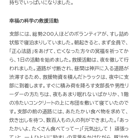
持ちでいっぱいになりました。
幸福の科学の救援活動
支部には、総勢200人ほどのボランティアが、すし詰め
状態で寝泊まりしていました。朝起きると、まず全員で、
「正心法語」をあげて、亡くなった方々の冥福を祈ってか
ら、1日の活動を始めました。救援活動は、夜を徹して行
われました。道路が寸断され、昼間は神戸に入る道路が
渋滞するため、救援物資を積んだトラックは、夜中に支
部に到着します。すぐに積み荷を降ろす支部長や男性リ
ーダーの方たちは、夜もあまり眠れないばかりか、1階
の冷たいコンクリートの上に布団を敷いて寝ていたので
す。支部の前の道路には、あたたかい食べ物を求めて、
炊き出しを待つ、数百人もの人の列ができました。「あっ
たかいよ、たくさん食べてってー」「元気出して！ 頑張っ
て」と、一人ひとりに励ましの言葉をかけながら、豚汁や