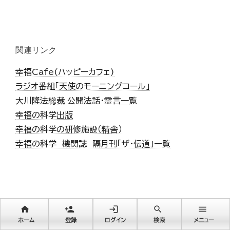
関連リンク
幸福Cafe(ハッピーカフェ)
ラジオ番組「天使のモーニングコール」
大川隆法総裁 公開法話・霊言一覧
幸福の科学出版
幸福の科学の研修施設（精舎）
幸福の科学 機関誌 隔月刊「ザ・伝道」一覧
home
person_add
login
search
menu
print
シェア：
ホーム
登録
ログイン
検索
メニュー