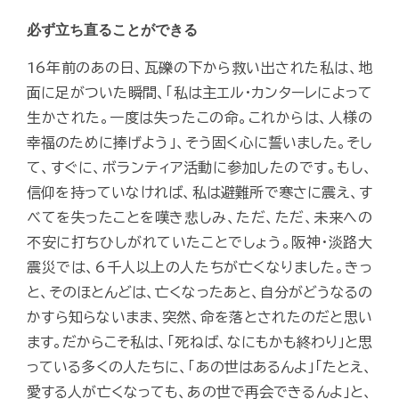
必ず立ち直ることができる
16年前のあの日、瓦礫の下から救い出された私は、地
面に足がついた瞬間、「私は主エル・カンターレによって
生かされた。一度は失ったこの命。これからは、人様の
幸福のために捧げよう」、そう固く心に誓いました。そし
て、すぐに、ボランティア活動に参加したのです。もし、
信仰を持っていなければ、私は避難所で寒さに震え、す
べてを失ったことを嘆き悲しみ、ただ、ただ、未来への
不安に打ちひしがれていたことでしょう。阪神・淡路大
震災では、6千人以上の人たちが亡くなりました。きっ
と、そのほとんどは、亡くなったあと、自分がどうなるの
かすら知らないまま、突然、命を落とされたのだと思い
ます。だからこそ私は、「死ねば、なにもかも終わり」と思
っている多くの人たちに、「あの世はあるんよ」「たとえ、
愛する人が亡くなっても、あの世で再会できるんよ」と、