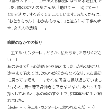
つ屋根の下に、二世帯が入る構造になった木造住宅で
した。隣のSさんの奥さんが、「助けてー！ 助けてー！」
と叫ぶ声が、すぐ近くで聞こえています。あたりからは、
「おとうちゃん！ おかあちゃん！」と泣き叫ぶ子供の声
や、女の人の悲鳴……。
暗闇のなかでの祈り
「
主エル・カンターレ
、どうか、私たちを、お守りくださ
い！」
私は必死で「正心法語」※を唱えました。恐怖のあまり、
途中まで唱えては、次の句が分からなくなり、また最初
に戻っては唱え……。それを何度も繰り返していまし
た。ふと、真っ暗で身動きもできないなか、あたりを手
探りしてみると、私の頭のすぐ上で、御本尊※に手が触
れました。
（ああ……。主エル・カンターレに救われたんだ……）