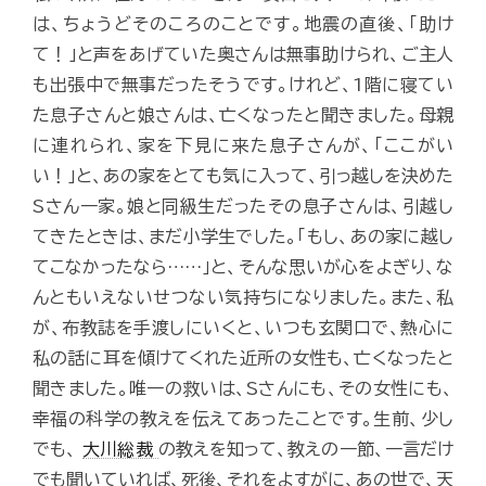
は、ちょうどそのころのことです。地震の直後、「助け
て！」と声をあげていた奥さんは無事助けられ、ご主人
も出張中で無事だったそうです。けれど、1階に寝てい
た息子さんと娘さんは、亡くなったと聞きました。母親
に連れられ、家を下見に来た息子さんが、「ここがい
い！」と、あの家をとても気に入って、引っ越しを決めた
Sさん一家。娘と同級生だったその息子さんは、引越し
てきたときは、まだ小学生でした。「もし、あの家に越し
てこなかったなら……」と、そんな思いが心をよぎり、な
んともいえないせつない気持ちになりました。また、私
が、布教誌を手渡しにいくと、いつも玄関口で、熱心に
私の話に耳を傾けてくれた近所の女性も、亡くなったと
聞きました。唯一の救いは、Sさんにも、その女性にも、
幸福の科学の教えを伝えてあったことです。生前、少し
でも、
大川総裁
の教えを知って、教えの一節、一言だけ
でも聞いていれば、死後、それをよすがに、あの世で、天