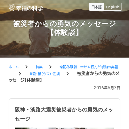
日本語
English
被災者からの勇気のメッセージ
【体験談】
chevron_right
chevron_right
ホーム
特集
奇跡体験談―幸せを掴んだ感動の実話
chevron_right
chevron_right
被災者からの勇気のメ
―
自殺・鬱（うつ）・逆境
ッセージ【体験談】
2016年6月3日
阪神・淡路大震災被災者からの勇気のメッ
セージ