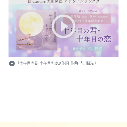
arrow_circle_right
『十年目の君・十年目の恋』（作詞・作曲：大川隆法）