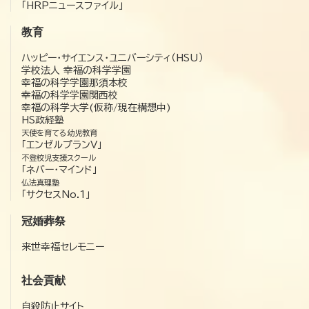
「HRPニュースファイル」
教育
ハッピー・サイエンス・ユニバーシティ（HSU）
学校法人 幸福の科学学園
幸福の科学学園那須本校
幸福の科学学園関西校
幸福の科学大学(仮称/現在構想中)
HS政経塾
天使を育てる幼児教育
「エンゼルプランV」
不登校児支援スクール
「ネバー・マインド」
仏法真理塾
「サクセスNo.1」
冠婚葬祭
来世幸福セレモニー
社会貢献
自殺防止サイト