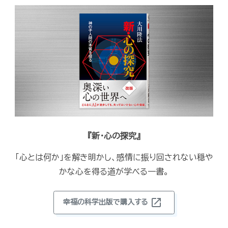
『新・心の探究』
「心とは何か」を解き明かし、感情に振り回されない穏や
かな心を得る道が学べる一書。
open_in_new
幸福の科学出版で購入する