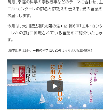
毎月、幸福の科学の宗教行事などのテーマに合わせ、主
エル・カンターレの御名と御教えを伝える、光の言葉を
お届けします。
今月は、大川隆法著
『太陽の法』
第6章「エル・カンタ
open_in_new
ーレへの道」に掲載されている言葉をご紹介いたしま
す。
（※本記事は
月刊「幸福の科学」2025年3月号
より転載・編集）
Play