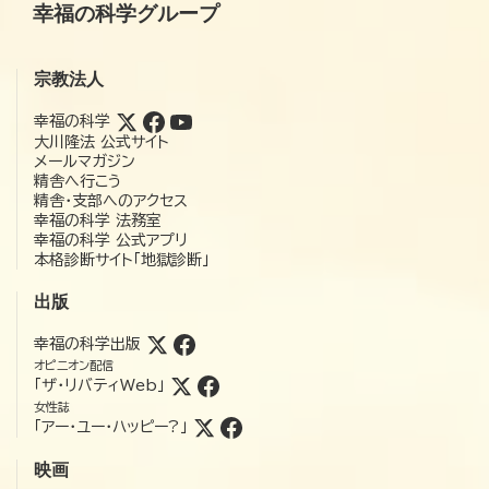
幸福の科学グループ
宗教法人
幸福の科学
大川隆法 公式サイト
メールマガジン
精舎へ行こう
精舎・支部へのアクセス
幸福の科学 法務室
幸福の科学 公式アプリ
本格診断サイト「地獄診断」
出版
幸福の科学出版
オピニオン配信
「ザ・リバティWeb」
女性誌
「アー・ユー・ハッピー?」
映画