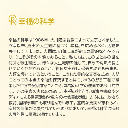
幸福の科学は1986年、大川隆法総裁によって立宗されました。
立宗以来、真実の人生観に基づく「幸福」を広めるべく、活動を
展開してきました。 人間は、肉体に魂が宿った霊的な存在であ
り、心こそがその本質であること。 私たちは、この世とあの世を
何度も転生輪廻し、様々な人生経験を通して、自らの魂を成長さ
せていく存在であること。 神仏が実在し、過去も現在も未来も、
人類を導いているということ。 こうした霊的な真実を広め、人間
にとっての本当の幸福を探究すると共に、神仏の願う平和で繁
栄した世界を実現することこそ、幸福の科学の使命であり目的で
す。 その使命の実現のために、幸福の科学は、講演や書籍やメ
ディアによる啓蒙活動や数々の社会貢献活動、さらには、政治や
教育、国際事業にも取り組んでいます。 霊的な真実が忘れられ、
宗教の価値が見失われている現代において、幸福の科学は宗教
の可能性に挑戦し続けています。