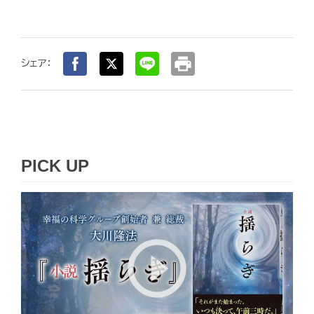
print
シェア：
PICK UP