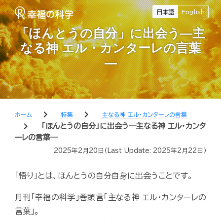
日本語
English
「ほんとうの自分」に出会う―主
なる神 エル・カンターレの言葉
―
chevron_right
chevron_right
ホーム
特集
主なる神 エル・カンターレの言葉
chevron_right
「ほんとうの自分」に出会う―主なる神 エル・カンタ
ーレの言葉―
2025年2月20日
（Last Update:
2025年2月22日
）
「悟り」とは、ほんとうの自分自身に出会うことです。
月刊「幸福の科学」巻頭言「主なる神 エル・カンターレの
言葉」。