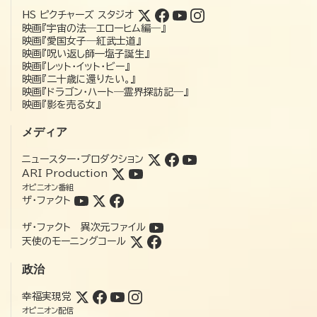
HS ピクチャーズ スタジオ
映画『宇宙の法―エローヒム編―』
映画『愛国女子―紅武士道』
映画『呪い返し師—塩子誕生』
映画『レット・イット・ビー』
映画『二十歳に還りたい。』
映画『ドラゴン・ハート―霊界探訪記―』
映画『影を売る女』
メディア
ニュースター・プロダクション
ARI Production
オピニオン番組
ザ・ファクト
ザ・ファクト 異次元ファイル
天使のモーニングコール
政治
幸福実現党
オピニオン配信