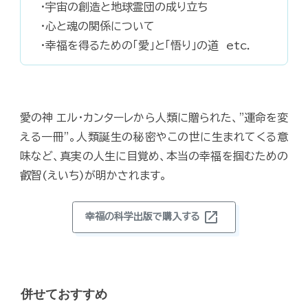
・宇宙の創造と地球霊団の成り立ち
・心と魂の関係について
・幸福を得るための「愛」と「悟り」の道 etc.
愛の神 エル・カンターレから人類に贈られた、"運命を変
える一冊"。人類誕生の秘密やこの世に生まれてくる意
味など、真実の人生に目覚め、本当の幸福を掴むための
叡智(えいち)が明かされます。
open_in_new
幸福の科学出版で購入する
併せておすすめ