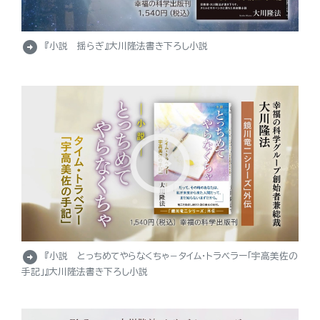
arrow_circle_right
『小説 揺らぎ』大川隆法書き下ろし小説
arrow_circle_right
『小説 とっちめてやらなくちゃ－タイム・トラベラー「宇高美佐の
手記」』大川隆法書き下ろし小説