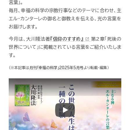
言葉」。
毎月、幸福の科学の宗教行事などのテーマに合わせ、主
エル・カンターレの御名と御教えを伝える、光の言葉を
お届けします。
今月は、大川隆法著
『信仰のすすめ』
第2章「死後の
open_in_new
世界について」に掲載されている言葉をご紹介いたしま
す。
（※本記事は
月刊「幸福の科学」2025年5月号
より転載・編集）
Play