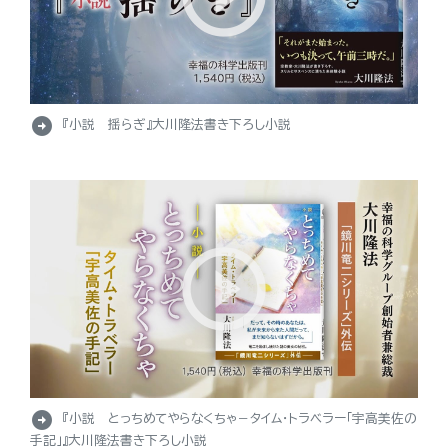
arrow_circle_right
『小説 揺らぎ』大川隆法書き下ろし小説
arrow_circle_right
『小説 とっちめてやらなくちゃ－タイム・トラベラー「宇高美佐の
手記」』大川隆法書き下ろし小説