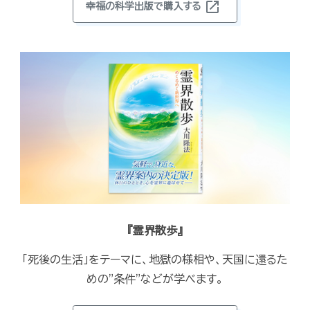
open_in_new
幸福の科学出版で購入する
『霊界散歩』
「死後の生活」をテーマに、地獄の様相や、天国に還るた
めの"条件"などが学べます。