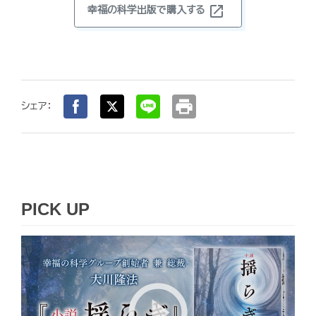
open_in_new
幸福の科学出版で購入する
print
シェア：
PICK UP