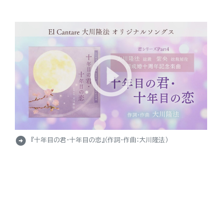
arrow_circle_right
『十年目の君・十年目の恋』（作詞・作曲：大川隆法）