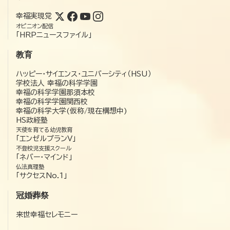
幸福実現党
オピニオン配信
「HRPニュースファイル」
教育
ハッピー・サイエンス・ユニバーシティ（HSU）
学校法人 幸福の科学学園
幸福の科学学園那須本校
幸福の科学学園関西校
幸福の科学大学(仮称/現在構想中)
HS政経塾
天使を育てる幼児教育
「エンゼルプランV」
不登校児支援スクール
「ネバー・マインド」
仏法真理塾
「サクセスNo.1」
冠婚葬祭
来世幸福セレモニー