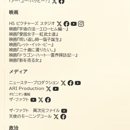
「アー・ユー・ハッピー?」
映画
HS ピクチャーズ スタジオ
映画『宇宙の法―エローヒム編―』
映画『愛国女子―紅武士道』
映画『呪い返し師—塩子誕生』
映画『レット・イット・ビー』
映画『二十歳に還りたい。』
映画『ドラゴン・ハート―霊界探訪記―』
映画『影を売る女』
メディア
ニュースター・プロダクション
ARI Production
オピニオン番組
ザ・ファクト
ザ・ファクト 異次元ファイル
天使のモーニングコール
政治