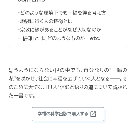
・どのような環境下でも幸福を得る考え方
・地獄に行く人の特徴とは
・宗教に縁があることがなぜ大切なのか
・「信仰」とは、どのようなものか etc.
思うようにならない世の中でも、自分なりの"一輪の
花"を咲かせ、社会に幸福を広げていく人となる――。そ
のために大切な、正しい信仰と悟りの道について説かれ
た一書です。
open_in_new
幸福の科学出版で購入する