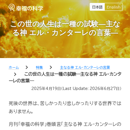
日本語
English
この世の人生は一種の試験―主な
る神 エル・カンターレの言葉―
chevron_right
chevron_right
ホーム
特集
主なる神 エル・カンターレの言葉
chevron_right
この世の人生は一種の試験―主なる神 エル・カンタ
ーレの言葉―
2025年4月19日
（Last Update:
2026年6月27日
）
死後の世界は、苦しかったり悲しかったりする世界では
ありません。
月刊「幸福の科学」巻頭言「主なる神 エル・カンターレの