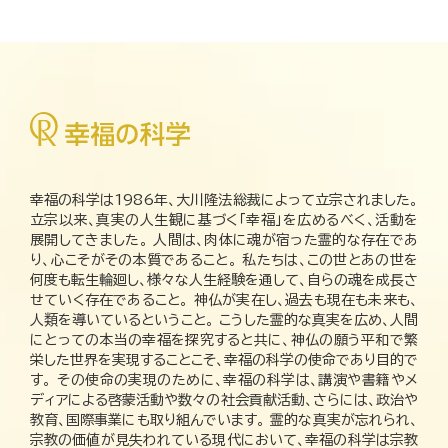
幸福の科学は1986年、大川隆法総裁によって立宗されました。
立宗以来、真実の人生観に基づく「幸福」を広めるべく、活動を
展開してきました。 人間は、肉体に魂が宿った霊的な存在であ
り、心こそがその本質であること。 私たちは、この世とあの世を
何度も転生輪廻し、様々な人生経験を通して、自らの魂を成長さ
せていく存在であること。 神仏が実在し、過去も現在も未来も、
人類を導いているということ。 こうした霊的な真実を広め、人間
にとっての本当の幸福を探究すると共に、神仏の願う平和で繁
栄した世界を実現することこそ、幸福の科学の使命であり目的で
す。 その使命の実現のために、幸福の科学は、講演や書籍やメ
ディアによる啓蒙活動や数々の社会貢献活動、さらには、政治や
教育、国際事業にも取り組んでいます。 霊的な真実が忘れられ、
宗教の価値が見失われている現代において、幸福の科学は宗教