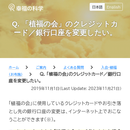
日本語
English
Q. 「植福の会」のクレジットカ
ード／銀行口座を変更したい。
chevron_right
chevron_right
chevron_right
ホーム
ご案内
よくある質問
入会・植福
chevron_right
Q. 「植福の会」のクレジットカード／銀行口
（お布施）
座を変更したい。
2019年11月1日
（Last Update:
2023年11月21日
）
「植福の会」に使用しているクレジットカードやお引き落
とし先の銀行口座の変更は、インターネット上でおこな
うことができます（※）。