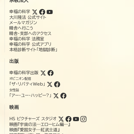
宗教法人
幸福の科学
大川隆法 公式サイト
メールマガジン
精舎へ行こう
精舎・支部へのアクセス
幸福の科学 法務室
幸福の科学 公式アプリ
本格診断サイト「地獄診断」
出版
幸福の科学出版
オピニオン配信
「ザ・リバティWeb」
女性誌
「アー・ユー・ハッピー?」
映画
HS ピクチャーズ スタジオ
映画『宇宙の法―エローヒム編―』
映画『愛国女子―紅武士道』