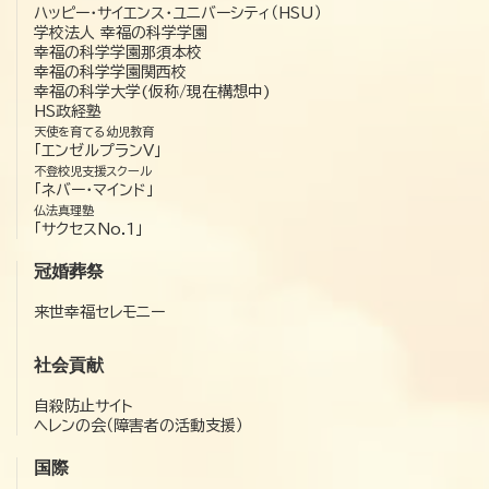
ハッピー・サイエンス・ユニバーシティ（HSU）
学校法人 幸福の科学学園
幸福の科学学園那須本校
幸福の科学学園関西校
幸福の科学大学(仮称/現在構想中)
HS政経塾
天使を育てる幼児教育
「エンゼルプランV」
不登校児支援スクール
「ネバー・マインド」
仏法真理塾
「サクセスNo.1」
冠婚葬祭
来世幸福セレモニー
社会貢献
自殺防止サイト
ヘレンの会（障害者の活動支援）
国際