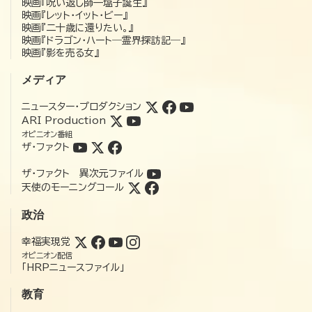
映画『呪い返し師—塩子誕生』
映画『レット・イット・ビー』
映画『二十歳に還りたい。』
映画『ドラゴン・ハート―霊界探訪記―』
映画『影を売る女』
メディア
ニュースター・プロダクション
ARI Production
オピニオン番組
ザ・ファクト
ザ・ファクト 異次元ファイル
天使のモーニングコール
政治
幸福実現党
オピニオン配信
「HRPニュースファイル」
教育