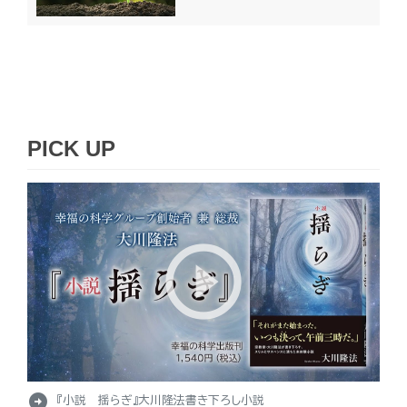
PICK UP
arrow_circle_right
『小説 揺らぎ』大川隆法書き下ろし小説