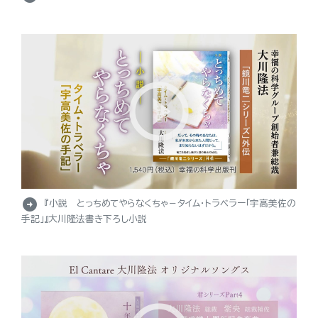
arrow_circle_right
『小説 とっちめてやらなくちゃ－タイム・トラベラー「宇高美佐の
手記」』大川隆法書き下ろし小説