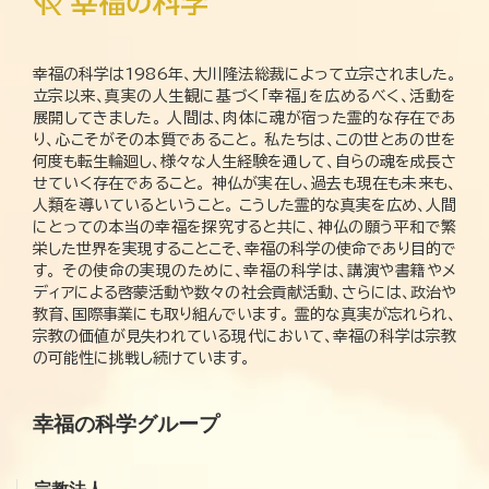
幸福の科学は1986年、大川隆法総裁によって立宗されました。
立宗以来、真実の人生観に基づく「幸福」を広めるべく、活動を
展開してきました。 人間は、肉体に魂が宿った霊的な存在であ
り、心こそがその本質であること。 私たちは、この世とあの世を
何度も転生輪廻し、様々な人生経験を通して、自らの魂を成長さ
せていく存在であること。 神仏が実在し、過去も現在も未来も、
人類を導いているということ。 こうした霊的な真実を広め、人間
にとっての本当の幸福を探究すると共に、神仏の願う平和で繁
栄した世界を実現することこそ、幸福の科学の使命であり目的で
す。 その使命の実現のために、幸福の科学は、講演や書籍やメ
ディアによる啓蒙活動や数々の社会貢献活動、さらには、政治や
教育、国際事業にも取り組んでいます。 霊的な真実が忘れられ、
宗教の価値が見失われている現代において、幸福の科学は宗教
の可能性に挑戦し続けています。
幸福の科学グループ