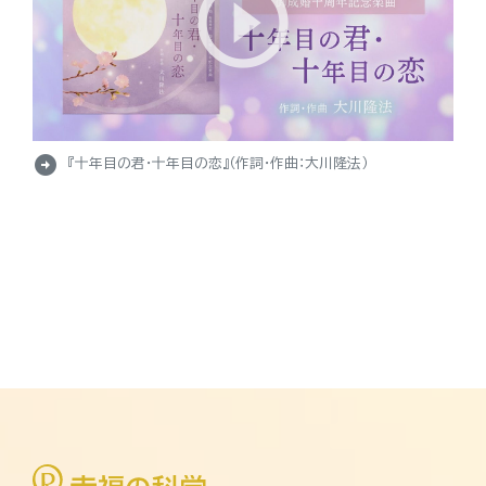
arrow_circle_right
『十年目の君・十年目の恋』（作詞・作曲：大川隆法）