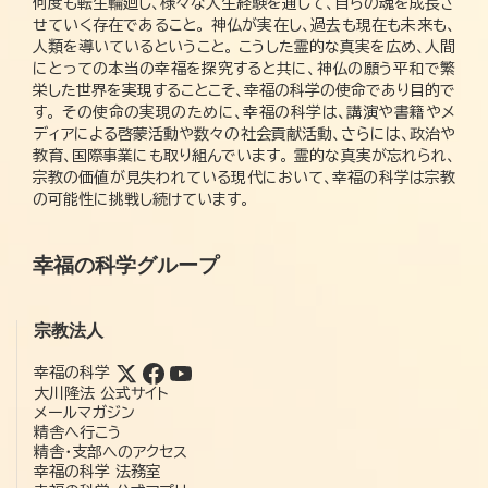
何度も転生輪廻し、様々な人生経験を通して、自らの魂を成長さ
せていく存在であること。 神仏が実在し、過去も現在も未来も、
人類を導いているということ。 こうした霊的な真実を広め、人間
にとっての本当の幸福を探究すると共に、神仏の願う平和で繁
栄した世界を実現することこそ、幸福の科学の使命であり目的で
す。 その使命の実現のために、幸福の科学は、講演や書籍やメ
ディアによる啓蒙活動や数々の社会貢献活動、さらには、政治や
教育、国際事業にも取り組んでいます。 霊的な真実が忘れられ、
宗教の価値が見失われている現代において、幸福の科学は宗教
の可能性に挑戦し続けています。
幸福の科学グループ
宗教法人
幸福の科学
大川隆法 公式サイト
メールマガジン
精舎へ行こう
精舎・支部へのアクセス
幸福の科学 法務室