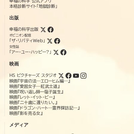
幸福の科学 公式アプリ
本格診断サイト「地獄診断」
出版
幸福の科学出版
オピニオン配信
「ザ・リバティWeb」
女性誌
「アー・ユー・ハッピー?」
映画
HS ピクチャーズ スタジオ
映画『宇宙の法―エローヒム編―』
映画『愛国女子―紅武士道』
映画『呪い返し師—塩子誕生』
映画『レット・イット・ビー』
映画『二十歳に還りたい。』
映画『ドラゴン・ハート―霊界探訪記―』
映画『影を売る女』
メディア