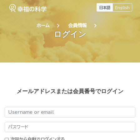
日本語
English
chevron_right
chevron_right
ホーム
会員情報
ログイン
メールアドレスまたは会員番号でログイン
ログイン
パスワード
次回から自動でログインする