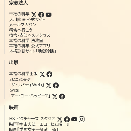
宗教法人
幸福の科学
大川隆法 公式サイト
メールマガジン
精舎へ行こう
精舎・支部へのアクセス
幸福の科学 法務室
幸福の科学 公式アプリ
本格診断サイト「地獄診断」
出版
幸福の科学出版
オピニオン配信
「ザ・リバティWeb」
女性誌
「アー・ユー・ハッピー?」
映画
HS ピクチャーズ スタジオ
映画『宇宙の法―エローヒム編―』
映画『愛国女子―紅武士道』