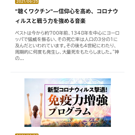
2021/09/25
"聴くワクチン"―信仰心を高め、コロナウ
ィルスと戦う力を強める音楽
ペストは今から約700年前、1348年を中心にヨーロ
ッパで猛威を振るい、その死亡率は人口の3分の1に
及んだといわれています。その後も4世紀にわたり、
周期的に何度も発生し、大量死をもたらしました。“神
の...