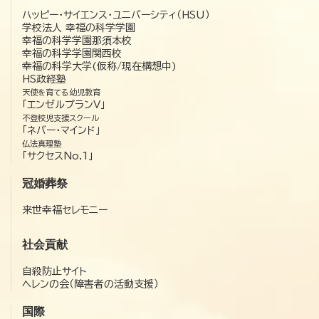
ハッピー・サイエンス・ユニバーシティ（HSU）
学校法人 幸福の科学学園
幸福の科学学園那須本校
幸福の科学学園関西校
幸福の科学大学(仮称/現在構想中)
HS政経塾
天使を育てる幼児教育
「エンゼルプランV」
不登校児支援スクール
「ネバー・マインド」
仏法真理塾
「サクセスNo.1」
冠婚葬祭
来世幸福セレモニー
社会貢献
自殺防止サイト
ヘレンの会（障害者の活動支援）
国際