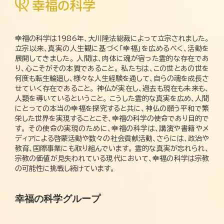
幸福の科学は1986年、大川隆法総裁によって立宗されました。
立宗以来、真実の人生観に基づく「幸福」を広めるべく、活動を
展開してきました。 人間は、肉体に魂が宿った霊的な存在であ
り、心こそがその本質であること。 私たちは、この世とあの世を
何度も転生輪廻し、様々な人生経験を通して、自らの魂を成長さ
せていく存在であること。 神仏が実在し、過去も現在も未来も、
人類を導いているということ。 こうした霊的な真実を広め、人間
にとっての本当の幸福を探究すると共に、神仏の願う平和で繁
栄した世界を実現することこそ、幸福の科学の使命であり目的で
す。 その使命の実現のために、幸福の科学は、講演や書籍やメ
ディアによる啓蒙活動や数々の社会貢献活動、さらには、政治や
教育、国際事業にも取り組んでいます。 霊的な真実が忘れられ、
宗教の価値が見失われている現代において、幸福の科学は宗教
の可能性に挑戦し続けています。
幸福の科学グループ