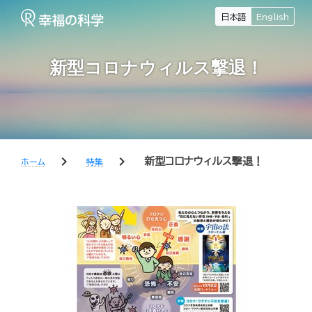
日本語
English
新型コロナウィルス撃退！
chevron_right
chevron_right
新型コロナウィルス撃退！
ホーム
特集