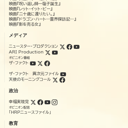
映画『呪い返し師—塩子誕生』
映画『レット・イット・ビー』
映画『二十歳に還りたい。』
映画『ドラゴン・ハート―霊界探訪記―』
映画『影を売る女』
メディア
ニュースター・プロダクション
ARI Production
オピニオン番組
ザ・ファクト
ザ・ファクト 異次元ファイル
天使のモーニングコール
政治
幸福実現党
オピニオン配信
「HRPニュースファイル」
教育