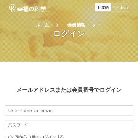
日本語
English
chevron_right
chevron_right
ホーム
会員情報
ログイン
メールアドレスまたは会員番号でログイン
ログイン
パスワード
次回から自動でログインする