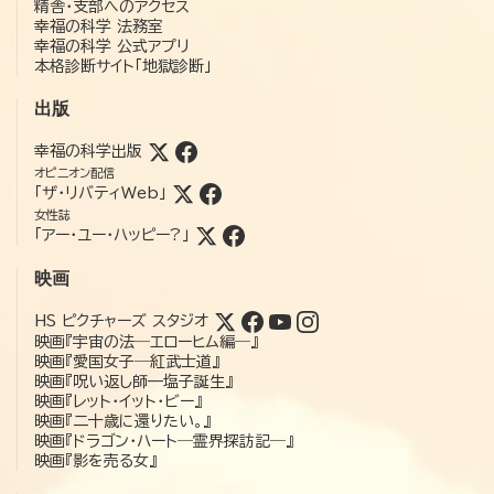
精舎・支部へのアクセス
幸福の科学 法務室
幸福の科学 公式アプリ
本格診断サイト「地獄診断」
出版
幸福の科学出版
オピニオン配信
「ザ・リバティWeb」
女性誌
「アー・ユー・ハッピー?」
映画
HS ピクチャーズ スタジオ
映画『宇宙の法―エローヒム編―』
映画『愛国女子―紅武士道』
映画『呪い返し師—塩子誕生』
映画『レット・イット・ビー』
映画『二十歳に還りたい。』
映画『ドラゴン・ハート―霊界探訪記―』
映画『影を売る女』