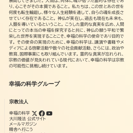
展開してきました。 人間は、肉体に魂が宿った霊的な存在であ
り、心こそがその本質であること。 私たちは、この世とあの世を
何度も転生輪廻し、様々な人生経験を通して、自らの魂を成長さ
せていく存在であること。 神仏が実在し、過去も現在も未来も、
人類を導いているということ。 こうした霊的な真実を広め、人間
にとっての本当の幸福を探究すると共に、神仏の願う平和で繁
栄した世界を実現することこそ、幸福の科学の使命であり目的で
す。 その使命の実現のために、幸福の科学は、講演や書籍やメ
ディアによる啓蒙活動や数々の社会貢献活動、さらには、政治や
教育、国際事業にも取り組んでいます。 霊的な真実が忘れられ、
宗教の価値が見失われている現代において、幸福の科学は宗教
の可能性に挑戦し続けています。
幸福の科学グループ
宗教法人
幸福の科学
大川隆法 公式サイト
メールマガジン
精舎へ行こう