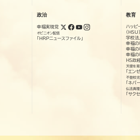
政治
教育
ハッピ
幸福実現党
（HSU
オピニオン配信
学校法
「HRPニュースファイル」
幸福の
幸福の
幸福の
HS政
天使を育
「エン
不登校児
「ネバー
仏法真理
「サクセ