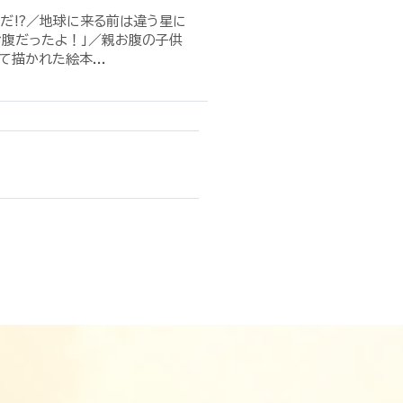
込んだ⁉／地球に来る前は違う星に
お腹だったよ！」／親お腹の子供
描かれた絵本...