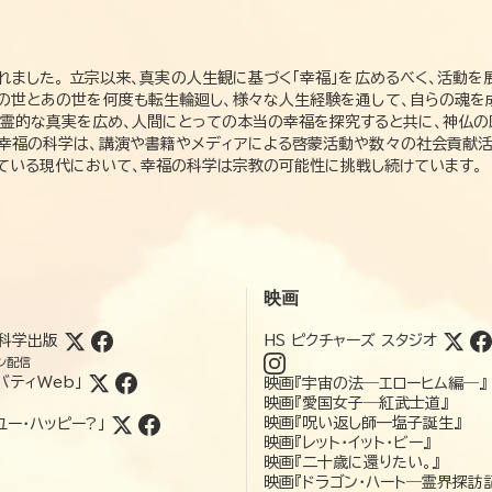
れました。 立宗以来、真実の人生観に基づく「幸福」を広めるべく、活動を
この世とあの世を何度も転生輪廻し、様々な人生経験を通して、自らの魂を
た霊的な真実を広め、人間にとっての本当の幸福を探究すると共に、神仏
、幸福の科学は、講演や書籍やメディアによる啓蒙活動や数々の社会貢献活
れている現代において、幸福の科学は宗教の可能性に挑戦し続けています。
映画
科学出版
HS ピクチャーズ スタジオ
ン配信
バティWeb」
映画『宇宙の法―エローヒム編―』
映画『愛国女子―紅武士道』
映画『呪い返し師—塩子誕生』
ユー・ハッピー?」
映画『レット・イット・ビー』
映画『二十歳に還りたい。』
映画『ドラゴン・ハート―霊界探訪