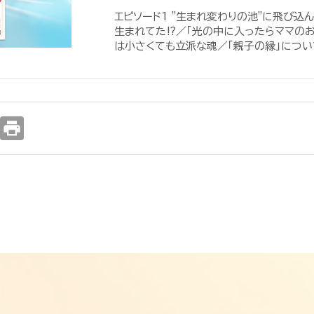
エピソード1 "生まれ変わりの池"に飛び
生まれてた⁉／「光の中に入ったらママの
は小さくても立派な魂／「親子の縁」について
print