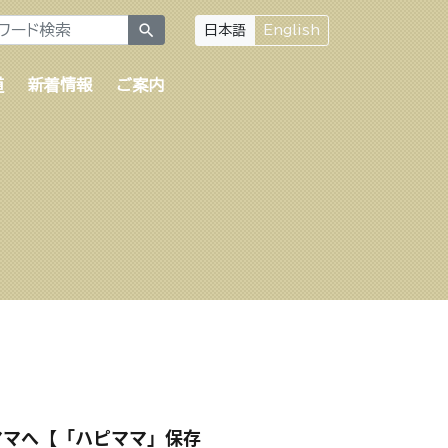
search
日本語
English
道
新着情報
ご案内
ママへ【「ハピママ」保存