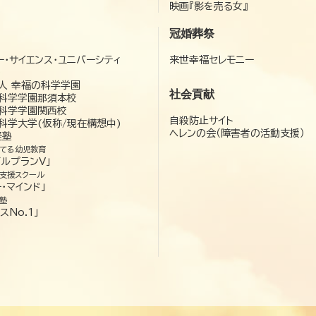
映画『影を売る女』
冠婚葬祭
ー・サイエンス・ユニバーシティ
来世幸福セレモニー
）
人 幸福の科学学園
社会貢献
科学学園那須本校
科学学園関西校
自殺防止サイト
科学大学(仮称/現在構想中)
ヘレンの会（障害者の活動支援）
経塾
てる幼児教育
ゼルプランV」
支援スクール
・マインド」
塾
スNo.1」