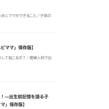
ためにママができること／子供の
ハピママ」保存版】
うして起こるの？／産婦人科で出
よ！―出生前記憶を語る子
ママ」保存版】