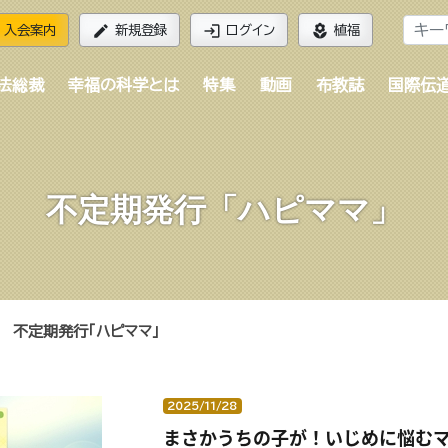
edit
login
local_florist
入会案内
新規登録
ログイン
植福
法総裁
幸福の科学とは
特集
動画
布教誌
国際伝
不定期発行「ハピママ」
不定期発行「ハピママ」
2025/11/28
まさかうちの子が！いじめに悩む