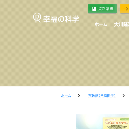
book
arrow_forward
資料請求
ホーム
大川隆
chevron_right
chevron_right
ホーム
布教誌（各種冊子）