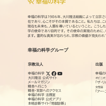
幸福の科学は1986年、大川隆法総裁によって立宗さ
在であり、心こそがその本質であること。 私たちは、
現在も未来も、人類を導いているということ。 こうし
学の使命であり目的です。 その使命の実現のために
ます。 霊的な真実が忘れられ、宗教の価値が見失わ
幸福の科学グループ
宗教法人
出版
幸福の科学
幸福の
大川隆法 公式サイト
オピニオ
メールマガジン
「ザ・リ
精舎へ行こう
女性誌
精舎・支部へのアクセス
「アー・
幸福の科学 法務室
幸福の科学 公式アプリ
本格診断サイト「地獄診断」