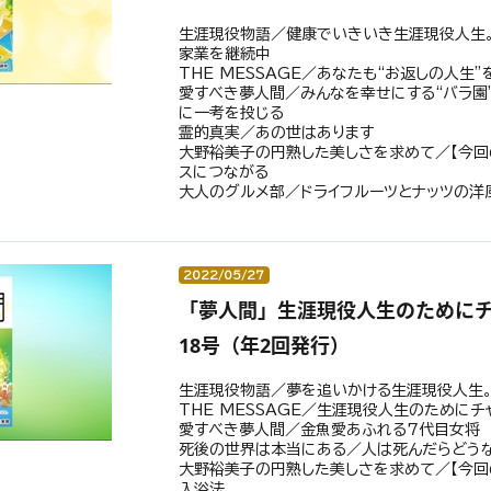
生涯現役物語／健康でいきいき生涯現役人生
家業を継続中
THE MESSAGE／あなたも“お返しの人生
愛すべき夢人間／みんなを幸せにする“バラ園
に一考を投じる
霊的真実／あの世はあります
大野裕美子の円熟した美しさを求めて／【今回
スにつながる
大人のグルメ部／ドライフルーツとナッツの洋
2022/05/27
「夢人間」生涯現役人生のためにチ
18号（年2回発行）
生涯現役物語／夢を追いかける生涯現役人生。
THE MESSAGE／生涯現役人生のために
愛すべき夢人間／金魚愛あふれる7代目女将
死後の世界は本当にある／人は死んだらどう
大野裕美子の円熟した美しさを求めて／【今回
入浴法