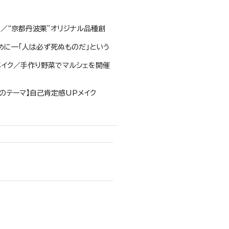
／“京都丹波栗”オリジナル品種創
ために—「人は必ず死ぬものだ」という
イク／手作り野菜でマルシェを開催
のテーマ】自己肯定感UPメイク