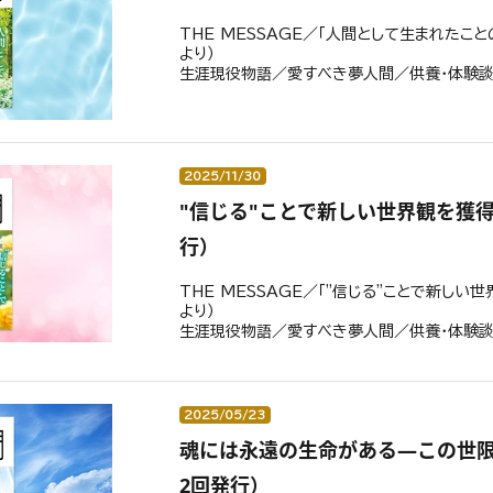
THE MESSAGE／「人間として生まれたこ
より）
生涯現役物語／愛すべき夢人間／供養・体験
2025/11/30
"信じる"ことで新しい世界観を獲得
行）
THE MESSAGE／「"信じる"ことで新しい
より）
生涯現役物語／愛すべき夢人間／供養・体験
2025/05/23
魂には永遠の生命がある―この世限
2回発行）