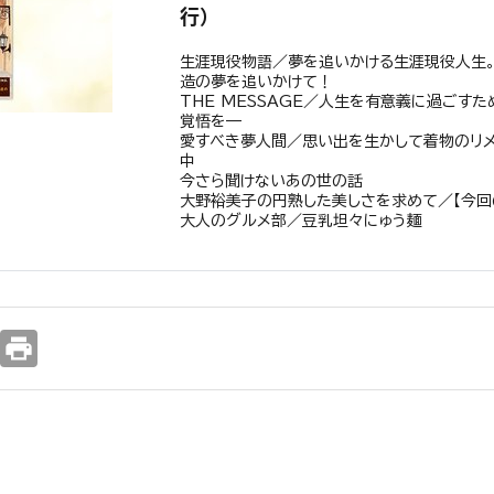
行）
生涯現役物語／夢を追いかける生涯現役人生。
造の夢を追いかけて！
THE MESSAGE／人生を有意義に過ごす
覚悟を—
愛すべき夢人間／思い出を生かして着物のリメ
中
今さら聞けないあの世の話
大野裕美子の円熟した美しさを求めて／【今回
大人のグルメ部／豆乳坦々にゅう麺
print