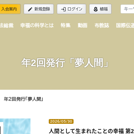
edit
login
local_florist
入会案内
新規登録
ログイン
植福
法総裁
幸福の科学とは
特集
動画
布教誌
国際伝
年2回発行「夢人間」
年2回発行「夢人間」
2026/05/30
人間として生まれたことの幸福 第2