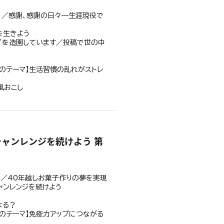
。／感謝、感謝の日々—生涯現役で
”を生きよう
”を造園しています／投稿で世の中
のテーマ】生活習慣の乱れがストレ
風おこし
ャンレンジを続けよう 第
／40年越しお菓子作りの夢を実現
チャンレンジを続けよう
なる？
のテーマ】免疫力アップにつながる