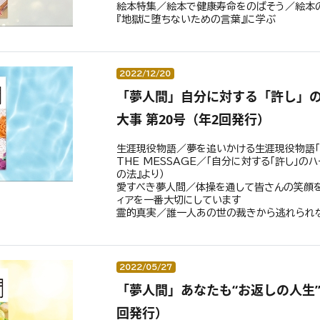
絵本特集／絵本で健康寿命をのばそう／絵本
『地獄に堕ちないための言葉』に学ぶ
2022/12/20
「夢人間」自分に対する「許し」
大事 第20号（年2回発行）
生涯現役物語／夢を追いかける生涯現役物語「
THE MESSAGE／「自分に対する「許し」の
の法』より）
愛すべき夢人間／体操を通して皆さんの笑顔
ィアを一番大切にしています
霊的真実／誰一人あの世の裁きから逃れられ
2022/05/27
「夢人間」あなたも“お返しの人生”
回発行）