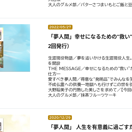
大人のグルメ部／バターさつまいもとご飯と
2022/05/27
「夢人間」幸せになるための“救い”
2回発行）
生涯現役物語／夢を追いかける生涯現役人生。
を開設
THE MESSAGE／幸せになるための“救い
仕方—
愛すべき夢人間／得意な“発明品”でみんなを
不成仏霊への供養—地獄へも行けずこの世を
大野裕美子の円熟した美しさを求めて／【今回
大人のグルメ部／抹茶フルーツケーキ
2020/12/29
「夢人間」 人生を有意義に過ごすた