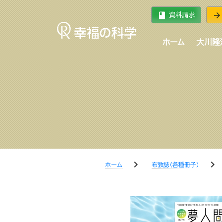
book
arrow_forward
資料請求
ホーム
大川隆
chevron_right
chevron_right
ホーム
布教誌（各種冊子）