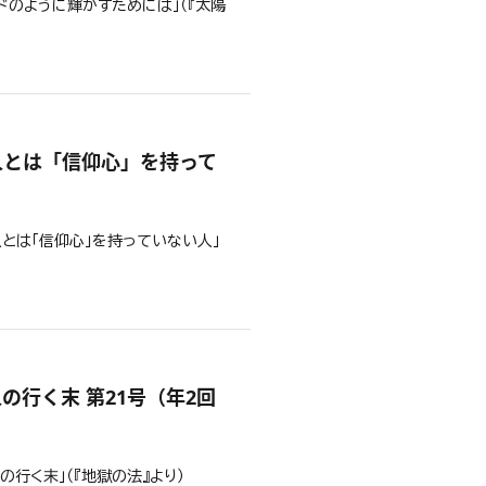
ンドのように輝かすためには」（『太陽
談
人とは「信仰心」を持って
人とは「信仰心」を持っていない人」
談
行く末 第21号（年2回
の行く末」（『地獄の法』より）