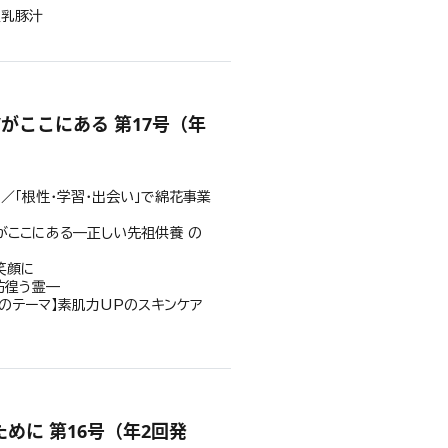
豆乳豚汁
がここにある 第17号（年
／「根性・学習・出会い」で綿花事業
”がここにある—正しい先祖供養 の
笑顔に
彷徨う霊—
のテーマ】素肌力UPのスキンケア
めに 第16号（年2回発