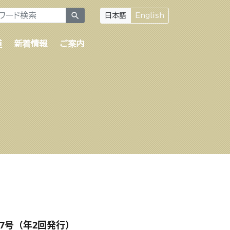
search
日本語
English
道
新着情報
ご案内
7号（年2回発行）