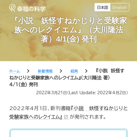
日本語
English
『小説 妖怪すねかじりと受験家
族へのレクイエム』（大川隆法
著）4/1(金) 発刊
chevron_right
chevron_right
chevron_right
『小説 妖怪す
ホーム
新着情報
経典
ねかじりと受験家族へのレクイエム』（大川隆法 著）
4/1(金) 発刊
2022年3月21日
（Last Update:
2022年4月2日
）
2022年4月1日、新刊書籍
『小説 妖怪すねかじりと
受験家族へのレクイエム』
が発刊されます。
open_in_new