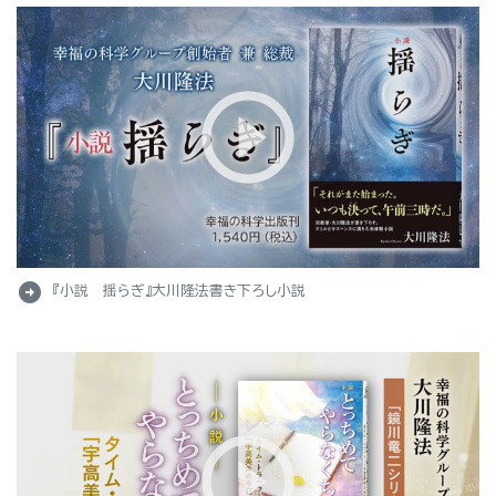
arrow_circle_right
『小説 揺らぎ』大川隆法書き下ろし小説