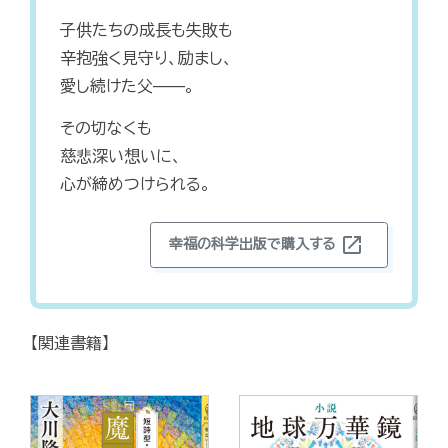
子供たちの成長も失敗も
辛抱強く見守り、励まし、
愛し続けた父——。
その切なくも
慈悲深い想いに、
心が締めつけられる。
open_in_new
幸福の科学出版で購入する
【関連書籍】