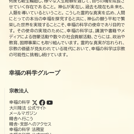
何度も転生輪廻し、様々な人生経験を通して、自らの魂を成長さ
せていく存在であること。 神仏が実在し、過去も現在も未来も、
人類を導いているということ。 こうした霊的な真実を広め、人間
にとっての本当の幸福を探究すると共に、神仏の願う平和で繁
栄した世界を実現することこそ、幸福の科学の使命であり目的で
す。 その使命の実現のために、幸福の科学は、講演や書籍やメ
ディアによる啓蒙活動や数々の社会貢献活動、さらには、政治や
教育、国際事業にも取り組んでいます。 霊的な真実が忘れられ、
宗教の価値が見失われている現代において、幸福の科学は宗教
の可能性に挑戦し続けています。
幸福の科学グループ
宗教法人
幸福の科学
大川隆法 公式サイト
メールマガジン
精舎へ行こう
精舎・支部へのアクセス
幸福の科学 法務室