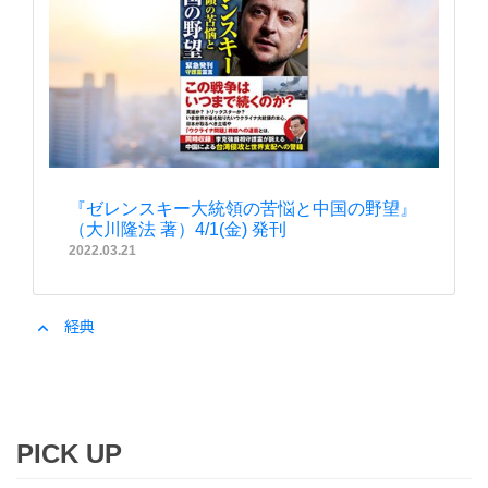
『ゼレンスキー大統領の苦悩と中国の野望』
（大川隆法 著）4/1(金) 発刊
2022.03.21
expand_less
経典
PICK UP