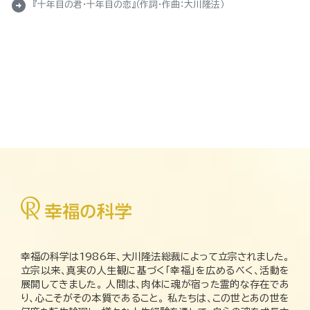
arrow_circle_right
『十年目の君・十年目の恋』（作詞・作曲：大川隆法）
幸福の科学は1986年、大川隆法総裁によって立宗されました。
立宗以来、真実の人生観に基づく「幸福」を広めるべく、活動を
展開してきました。 人間は、肉体に魂が宿った霊的な存在であ
り、心こそがその本質であること。 私たちは、この世とあの世を