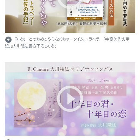
arrow_circle_right
『小説 とっちめてやらなくちゃ－タイム・トラベラー「宇高美佐の手
記」』大川隆法書き下ろし小説