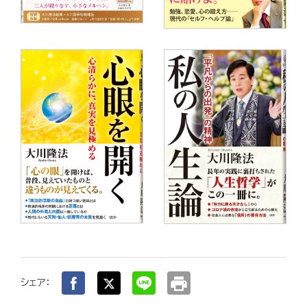
print
シェア：