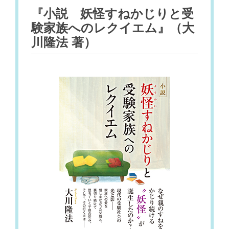
『小説 妖怪すねかじりと受
験家族へのレクイエム』（大
川隆法 著）