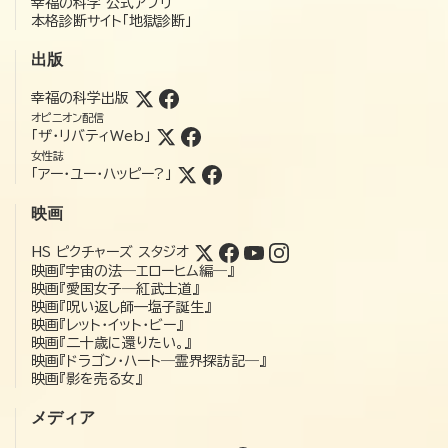
幸福の科学 公式アプリ
本格診断サイト「地獄診断」
出版
幸福の科学出版
オピニオン配信
「ザ・リバティWeb」
女性誌
「アー・ユー・ハッピー?」
映画
HS ピクチャーズ スタジオ
映画『宇宙の法―エローヒム編―』
映画『愛国女子―紅武士道』
映画『呪い返し師—塩子誕生』
映画『レット・イット・ビー』
映画『二十歳に還りたい。』
映画『ドラゴン・ハート―霊界探訪記―』
映画『影を売る女』
メディア