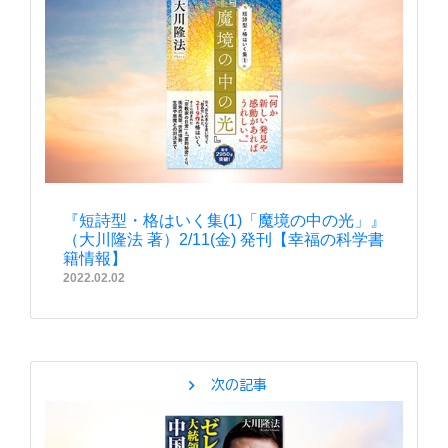
『短詩型・格はいく集(1)「魔境の中の光」』
（大川隆法 著）2/11(金) 発刊【幸福の科学書
籍情報】
2022.02.02
chevron_right
次の記事