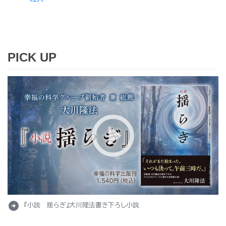
PICK UP
arrow_circle_right
『小説 揺らぎ』大川隆法書き下ろし小説