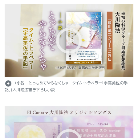
arrow_circle_right
『小説 とっちめてやらなくちゃ－タイム・トラベラー「宇高美佐の手
記」』大川隆法書き下ろし小説