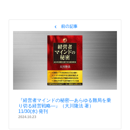
chevron_left
前の記事
『経営者マインドの秘密―あらゆる難局を乗
り切る経営戦略―』（大川隆法 著）
11/30(水) 発刊
2024.10.23