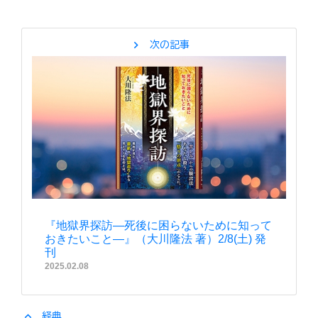
chevron_right
次の記事
『地獄界探訪―死後に困らないために知って
おきたいこと―』（大川隆法 著）2/8(土) 発
刊
2025.02.08
expand_less
経典