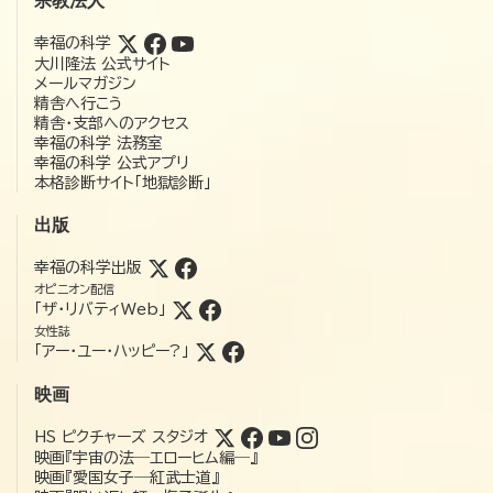
宗教法人
幸福の科学
大川隆法 公式サイト
メールマガジン
精舎へ行こう
精舎・支部へのアクセス
幸福の科学 法務室
幸福の科学 公式アプリ
本格診断サイト「地獄診断」
出版
幸福の科学出版
オピニオン配信
「ザ・リバティWeb」
女性誌
「アー・ユー・ハッピー?」
映画
HS ピクチャーズ スタジオ
映画『宇宙の法―エローヒム編―』
映画『愛国女子―紅武士道』