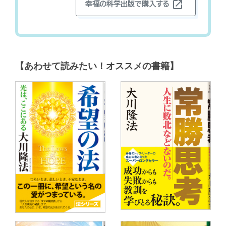
open_in_new
幸福の科学出版で購入する
【あわせて読みたい！オススメの書籍】