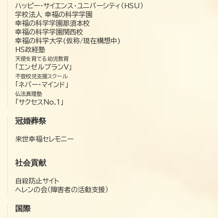
ハッピー・サイエンス・ユニバーシティ（HSU）
学校法人 幸福の科学学園
幸福の科学学園那須本校
幸福の科学学園関西校
幸福の科学大学(仮称/現在構想中)
HS政経塾
天使を育てる幼児教育
「エンゼルプランV」
不登校児支援スクール
「ネバー・マインド」
仏法真理塾
「サクセスNo.1」
冠婚葬祭
来世幸福セレモニー
社会貢献
自殺防止サイト
ヘレンの会（障害者の活動支援）
国際