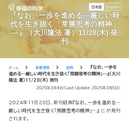
日本語
English
『なお、一歩を進める―厳しい時
代を生き抜く「常勝思考の精神」
―』（大川隆法 著）11/28(木) 発
刊
chevron_right
chevron_right
chevron_right
『なお、一歩を
ホーム
新着情報
経典
進める―厳しい時代を生き抜く「常勝思考の精神」―』（大川
隆法 著）11/28(木) 発刊
2025年3月4日
（Last Update:
2025年3月5日
）
2024年11月28日、新刊経典
『なお、一歩を進める―
厳しい時代を生き抜く「常勝思考の精神」―』
が発刊
open_in_new
されます。