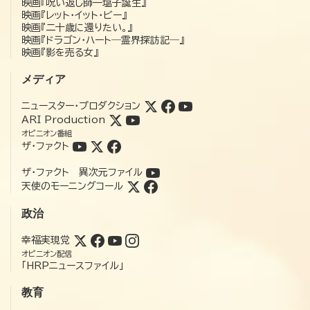
映画『呪い返し師—塩子誕生』
映画『レット・イット・ビー』
映画『二十歳に還りたい。』
映画『ドラゴン・ハート―霊界探訪記―』
映画『影を売る女』
メディア
ニュースター・プロダクション
ARI Production
オピニオン番組
ザ・ファクト
ザ・ファクト 異次元ファイル
天使のモーニングコール
政治
幸福実現党
オピニオン配信
「HRPニュースファイル」
教育