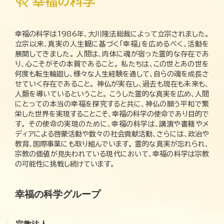
幸福の科学は1986年、大川隆法総裁によって立宗されました。
立宗以来、真実の人生観に基づく「幸福」を広めるべく、活動を
展開してきました。 人間は、肉体に魂が宿った霊的な存在であ
り、心こそがその本質であること。 私たちは、この世とあの世を
何度も転生輪廻し、様々な人生経験を通して、自らの魂を成長さ
せていく存在であること。 神仏が実在し、過去も現在も未来も、
人類を導いているということ。 こうした霊的な真実を広め、人間
にとっての本当の幸福を探究すると共に、神仏の願う平和で繁
栄した世界を実現することこそ、幸福の科学の使命であり目的で
す。 その使命の実現のために、幸福の科学は、講演や書籍やメ
ディアによる啓蒙活動や数々の社会貢献活動、さらには、政治や
教育、国際事業にも取り組んでいます。 霊的な真実が忘れられ、
宗教の価値が見失われている現代において、幸福の科学は宗教
の可能性に挑戦し続けています。
幸福の科学グループ