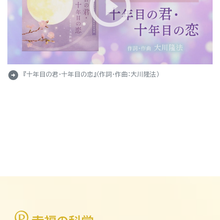
arrow_circle_right
『十年目の君・十年目の恋』（作詞・作曲：大川隆法）