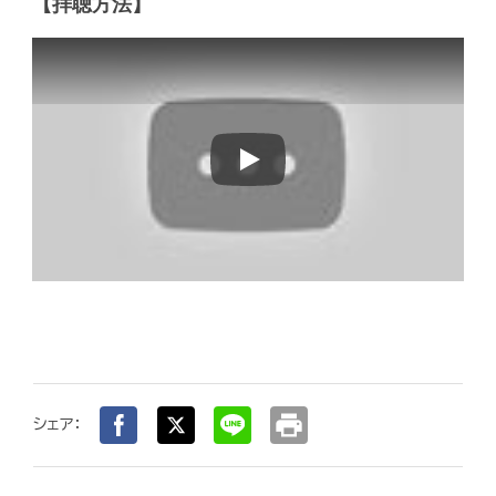
【拝聴方法】
Play
print
シェア：