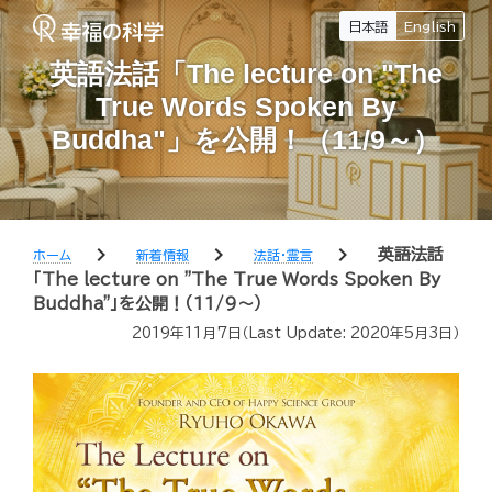
日本語
English
英語法話「The lecture on "The
True Words Spoken By
Buddha"」を公開！（11/9～）
chevron_right
chevron_right
chevron_right
英語法話
ホーム
新着情報
法話・霊言
「The lecture on "The True Words Spoken By
Buddha"」を公開！（11/9～）
2019年11月7日
（Last Update:
2020年5月3日
）