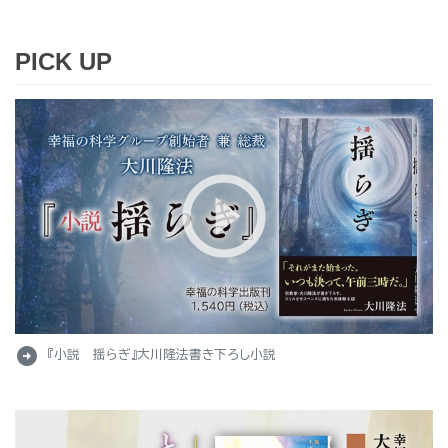
PICK UP
arrow_circle_right
『小説 揺らぎ』大川隆法書き下ろし小説