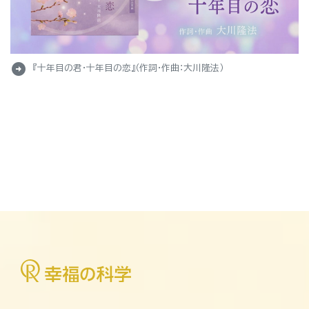
arrow_circle_right
『十年目の君・十年目の恋』（作詞・作曲：大川隆法）