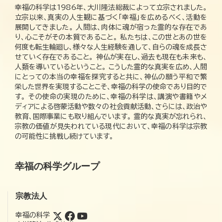
幸福の科学は1986年、大川隆法総裁によって立宗されました。
立宗以来、真実の人生観に基づく「幸福」を広めるべく、活動を
展開してきました。 人間は、肉体に魂が宿った霊的な存在であ
り、心こそがその本質であること。 私たちは、この世とあの世を
何度も転生輪廻し、様々な人生経験を通して、自らの魂を成長さ
せていく存在であること。 神仏が実在し、過去も現在も未来も、
人類を導いているということ。 こうした霊的な真実を広め、人間
にとっての本当の幸福を探究すると共に、神仏の願う平和で繁
栄した世界を実現することこそ、幸福の科学の使命であり目的で
す。 その使命の実現のために、幸福の科学は、講演や書籍やメ
ディアによる啓蒙活動や数々の社会貢献活動、さらには、政治や
教育、国際事業にも取り組んでいます。 霊的な真実が忘れられ、
宗教の価値が見失われている現代において、幸福の科学は宗教
の可能性に挑戦し続けています。
幸福の科学グループ
宗教法人
幸福の科学