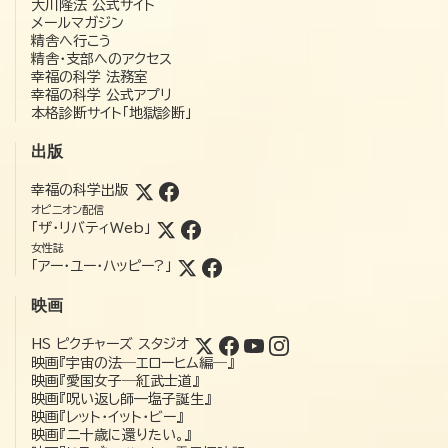
大川隆法 公式サイト
メールマガジン
精舎へ行こう
精舎・支部へのアクセス
幸福の科学 法務室
幸福の科学 公式アプリ
本格診断サイト「地獄診断」
出版
幸福の科学出版
オピニオン配信
「ザ・リバティWeb」
女性誌
「アー・ユー・ハッピー?」
映画
HS ピクチャーズ スタジオ
映画『宇宙の法―エローヒム編―』
映画『愛国女子―紅武士道』
映画『呪い返し師—塩子誕生』
映画『レット・イット・ビー』
映画『二十歳に還りたい。』