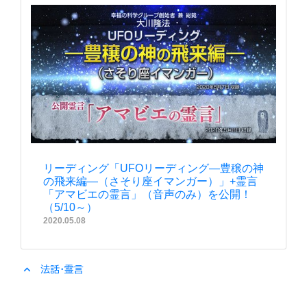
リーディング「UFOリーディング―豊穣の神
の飛来編―（さそり座イマンガー）」+霊言
「アマビエの霊言」（音声のみ）を公開！
（5/10～）
2020.05.08
expand_less
法話・霊言