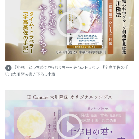
arrow_circle_right
『小説 とっちめてやらなくちゃ－タイム・トラベラー「宇高美佐の手
記」』大川隆法書き下ろし小説