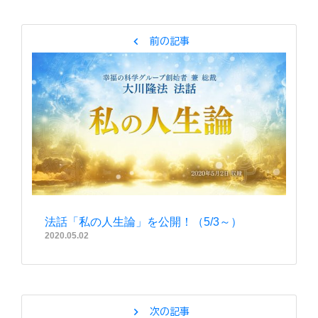
chevron_left
前の記事
法話「私の人生論」を公開！（5/3～）
2020.05.02
chevron_right
次の記事