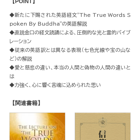
【POINT】
◆新たに下賜された英語経文"The True Words S
poken By Buddha"の英語解説
◆直説金口の経文読誦による、圧倒的な光と霊的バイブ
レーション
◆従来の英語訳とは異なる表現（七色光線や宝の山な
ど）の解説
◆愛と慈悲の違い、本当の人間と偽物の人間の違いと
は
◆力強く、心に響く言魂に込められた思い
【関連書籍】