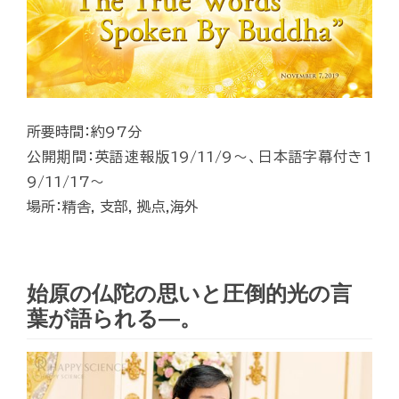
所要時間：約97分
公開期間：英語速報版19/11/9～、日本語字幕付き1
9/11/17～
場所：精舎, 支部, 拠点,海外
始原の仏陀の思いと圧倒的光の言
葉が語られる―。