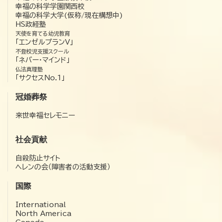
幸福の科学学園関西校
幸福の科学大学(仮称/現在構想中)
HS政経塾
天使を育てる幼児教育
「エンゼルプランV」
不登校児支援スクール
「ネバー・マインド」
仏法真理塾
「サクセスNo.1」
冠婚葬祭
来世幸福セレモニー
社会貢献
自殺防止サイト
ヘレンの会（障害者の活動支援）
国際
International
North America