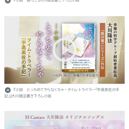
arrow_circle_right
『小説 揺らぎ』大川隆法書き下ろし小説
arrow_circle_right
『小説 とっちめてやらなくちゃ－タイム・トラベラー「宇高美佐の手
記」』大川隆法書き下ろし小説