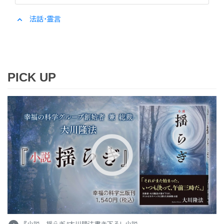
expand_less
法話・霊言
PICK UP