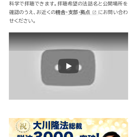
科学で拝聴できます。拝聴希望の法話名と公開場所を
確認のうえ、お近くの
精舎・支部・拠点
にお問い合わ
open_in_new
せください。
Play