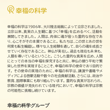
幸福の科学は1986年、大川隆法総裁によって立宗されました。
立宗以来、真実の人生観に基づく「幸福」を広めるべく、活動を
展開してきました。 人間は、肉体に魂が宿った霊的な存在であ
り、心こそがその本質であること。 私たちは、この世とあの世を
何度も転生輪廻し、様々な人生経験を通して、自らの魂を成長さ
せていく存在であること。 神仏が実在し、過去も現在も未来も、
人類を導いているということ。 こうした霊的な真実を広め、人間
にとっての本当の幸福を探究すると共に、神仏の願う平和で繁
栄した世界を実現することこそ、幸福の科学の使命であり目的で
す。 その使命の実現のために、幸福の科学は、講演や書籍やメ
ディアによる啓蒙活動や数々の社会貢献活動、さらには、政治や
教育、国際事業にも取り組んでいます。 霊的な真実が忘れられ、
宗教の価値が見失われている現代において、幸福の科学は宗教
の可能性に挑戦し続けています。
幸福の科学グループ