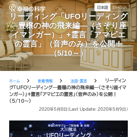
日本語
English
リーディング「UFOリーディング
―豊穣の神の飛来編―（さそり座
イマンガー）」+霊言「アマビエ
の霊言」（音声のみ）を公開！
（5/10～）
chevron_right
chevron_right
chevron_right
リーディン
ホーム
新着情報
法話・霊言
グ「UFOリーディング―豊穣の神の飛来編―（さそり座イマ
ンガー）」+霊言「アマビエの霊言」（音声のみ）を公開！
（5/10～）
2020年5月8日
（Last Update:
2020年5月9日
）