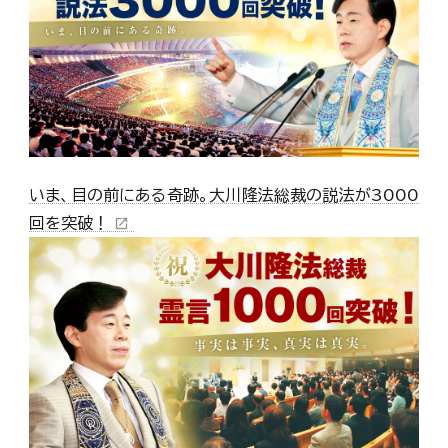
いま、目の前にある奇跡。大川隆法総裁の説法が3000
回を突破！
open_in_new