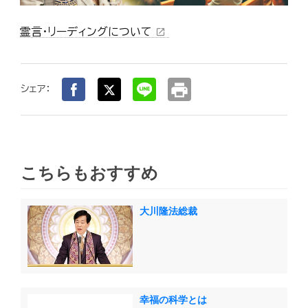
霊言・リーディングについて
open_in_new
print
シェア：
こちらもおすすめ
大川隆法総裁
幸福の科学とは