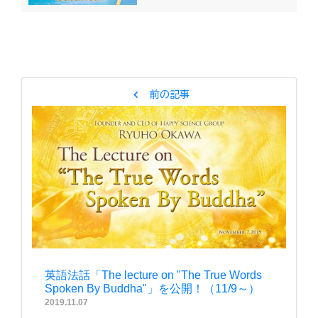
chevron_left
前の記事
英語法話「The lecture on "The True Words
Spoken By Buddha"」を公開！（11/9～）
2019.11.07