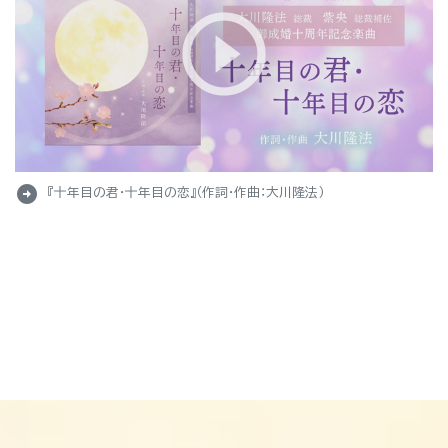
arrow_circle_right
『十年目の君・十年目の恋』（作詞・作曲：大川隆法）