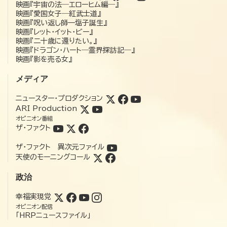
映画『宇宙の法―エローヒム編―』
映画『愛国女子―紅武士道』
映画『呪い返し師—塩子誕生』
映画『レット・イット・ビー』
映画『二十歳に還りたい。』
映画『ドラゴン・ハート―霊界探訪記―』
映画『影を売る女』
メディア
ニュースター・プロダクション
ARI Production
オピニオン番組
ザ・ファクト
ザ・ファクト 異次元ファイル
天使のモーニングコール
政治
幸福実現党
オピニオン配信
「HRPニュースファイル」