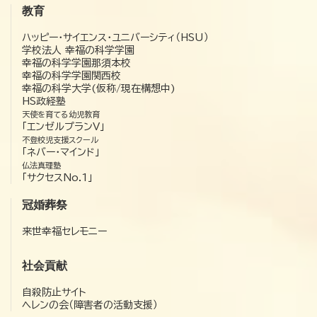
教育
ハッピー・サイエンス・ユニバーシティ（HSU）
学校法人 幸福の科学学園
幸福の科学学園那須本校
幸福の科学学園関西校
幸福の科学大学(仮称/現在構想中)
HS政経塾
天使を育てる幼児教育
「エンゼルプランV」
不登校児支援スクール
「ネバー・マインド」
仏法真理塾
「サクセスNo.1」
冠婚葬祭
来世幸福セレモニー
社会貢献
自殺防止サイト
ヘレンの会（障害者の活動支援）