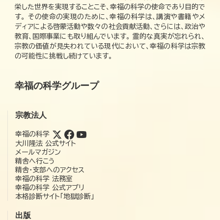
栄した世界を実現することこそ、幸福の科学の使命であり目的で
す。 その使命の実現のために、幸福の科学は、講演や書籍やメ
ディアによる啓蒙活動や数々の社会貢献活動、さらには、政治や
教育、国際事業にも取り組んでいます。 霊的な真実が忘れられ、
宗教の価値が見失われている現代において、幸福の科学は宗教
の可能性に挑戦し続けています。
幸福の科学グループ
宗教法人
幸福の科学
大川隆法 公式サイト
メールマガジン
精舎へ行こう
精舎・支部へのアクセス
幸福の科学 法務室
幸福の科学 公式アプリ
本格診断サイト「地獄診断」
出版