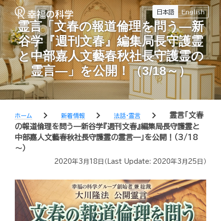
日本語
English
霊言「文春の報道倫理を問う—新
谷学『週刊文春』編集局長守護霊
と中部嘉人文藝春秋社長守護霊の
霊言—」を公開！（3/18～）
chevron_right
chevron_right
chevron_right
霊言「文春
ホーム
新着情報
法話・霊言
の報道倫理を問う—新谷学『週刊文春』編集局長守護霊と
中部嘉人文藝春秋社長守護霊の霊言—」を公開！（3/18
～）
2020年3月18日
（Last Update:
2020年3月25日
）