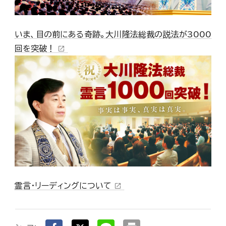
いま、目の前にある奇跡。大川隆法総裁の説法が3000
回を突破！
open_in_new
霊言・リーディングについて
open_in_new