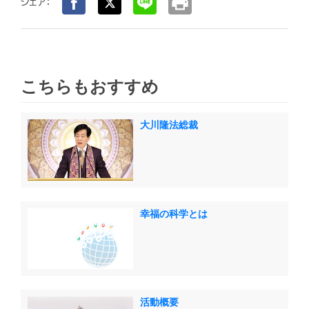
print
シェア：
こちらもおすすめ
大川隆法総裁
幸福の科学とは
活動概要