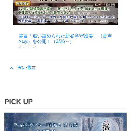
霊言「追い詰められた新谷学守護霊」（音声
のみ）を公開！（3/26～）
2020.03.25
expand_less
法話・霊言
PICK UP