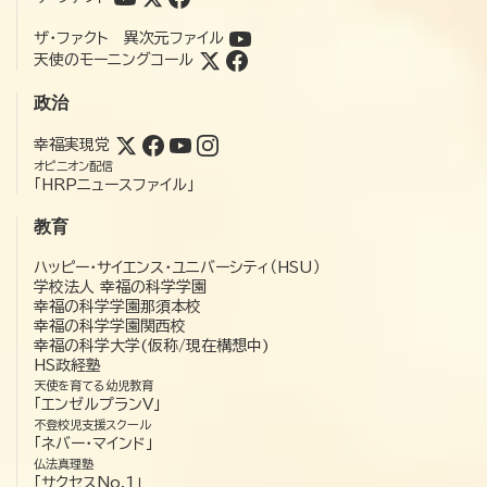
ザ・ファクト 異次元ファイル
天使のモーニングコール
政治
幸福実現党
オピニオン配信
「HRPニュースファイル」
教育
ハッピー・サイエンス・ユニバーシティ（HSU）
学校法人 幸福の科学学園
幸福の科学学園那須本校
幸福の科学学園関西校
幸福の科学大学(仮称/現在構想中)
HS政経塾
天使を育てる幼児教育
「エンゼルプランV」
不登校児支援スクール
「ネバー・マインド」
仏法真理塾
「サクセスNo.1」