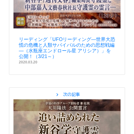
リーディング「UFOリーディング―世界大恐
慌の危機と人類サバイバルのための思想戦編
―（水瓶座エンドロール星 アリシア）」を
公開！（3/21～）
2020.03.20
chevron_right
次の記事