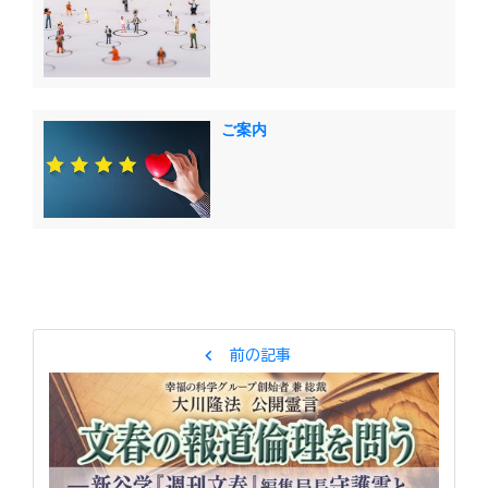
ご案内
chevron_left
前の記事