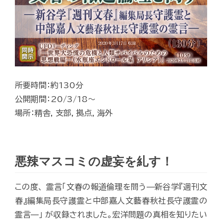
所要時間：約130分
公開期間：20/3/18～
場所：精舎, 支部, 拠点, 海外
悪辣マスコミの虚妄を糺す！
この度、 霊言「文春の報道倫理を問う—新谷学『週刊文
春』編集局長守護霊と中部嘉人文藝春秋社長守護霊の
霊言—」 が収録されました。宏洋問題の真相を知りたい