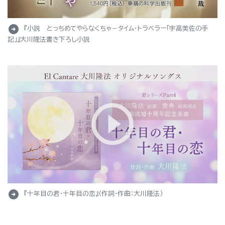
arrow_circle_right
『小説 とっちめてやらなくちゃ－タイム・トラベラー「宇高美佐の手
記」』大川隆法書き下ろし小説
arrow_circle_right
『十年目の君・十年目の恋』（作詞・作曲：大川隆法）