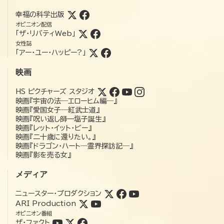
幸福の科学出版
オピニオン配信
「ザ・リバティWeb」
女性誌
「アー・ユー・ハッピー?」
映画
HS ピクチャーズ スタジオ
映画『宇宙の法―エローヒム編―』
映画『愛国女子―紅武士道』
映画『呪い返し師—塩子誕生』
映画『レット・イット・ビー』
映画『二十歳に還りたい。』
映画『ドラゴン・ハート―霊界探訪記―』
映画『影を売る女』
メディア
ニュースター・プロダクション
ARI Production
オピニオン番組
ザ・ファクト