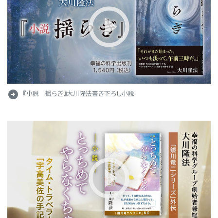
arrow_circle_right
『小説 揺らぎ』大川隆法書き下ろし小説