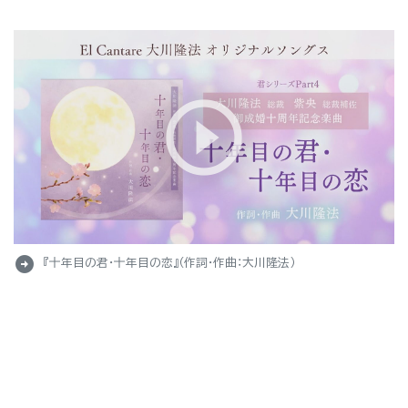
arrow_circle_right
『十年目の君・十年目の恋』（作詞・作曲：大川隆法）