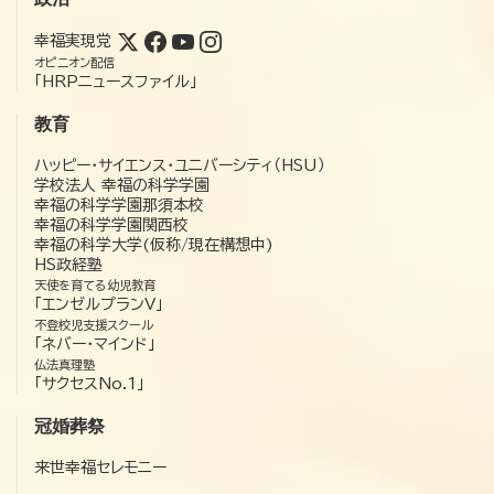
幸福実現党
オピニオン配信
「HRPニュースファイル」
教育
ハッピー・サイエンス・ユニバーシティ（HSU）
学校法人 幸福の科学学園
幸福の科学学園那須本校
幸福の科学学園関西校
幸福の科学大学(仮称/現在構想中)
HS政経塾
天使を育てる幼児教育
「エンゼルプランV」
不登校児支援スクール
「ネバー・マインド」
仏法真理塾
「サクセスNo.1」
冠婚葬祭
来世幸福セレモニー