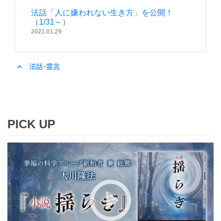
法話「人に嫌われない生き方」を公開！
（1/31～）
2021.01.29
expand_less
法話・霊言
PICK UP