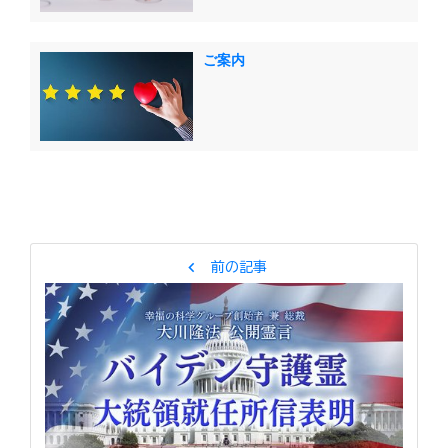
ご案内
chevron_left
前の記事