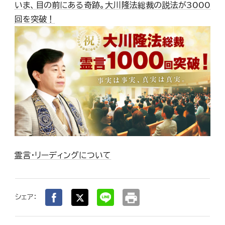
いま、目の前にある奇跡。大川隆法総裁の説法が3000
回を突破！
霊言・リーディングについて
print
シェア：