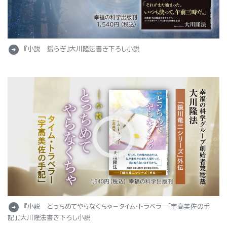
arrow_circle_right
『小説 揺らぎ』大川隆法書き下ろし小説
arrow_circle_right
『小説 とっちめてやらなくちゃ－タイム・トラベラー「宇高美佐の手
記」』大川隆法書き下ろし小説