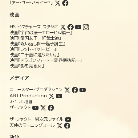
「アー・ユー・ハッピー?」
映画
HS ピクチャーズ スタジオ
映画『宇宙の法―エローヒム編―』
映画『愛国女子―紅武士道』
映画『呪い返し師—塩子誕生』
映画『レット・イット・ビー』
映画『二十歳に還りたい。』
映画『ドラゴン・ハート―霊界探訪記―』
映画『影を売る女』
メディア
ニュースター・プロダクション
ARI Production
オピニオン番組
ザ・ファクト
ザ・ファクト 異次元ファイル
天使のモーニングコール
政治