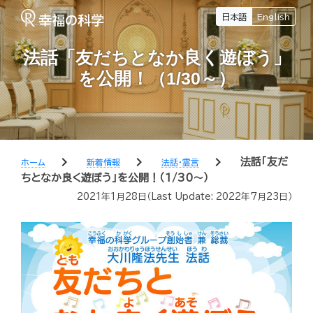
日本語
English
法話「友だちとなか良く遊ぼう」
を公開！（1/30～）
chevron_right
chevron_right
chevron_right
法話「友だ
ホーム
新着情報
法話・霊言
ちとなか良く遊ぼう」を公開！（1/30～）
2021年1月28日
（Last Update:
2022年7月23日
）