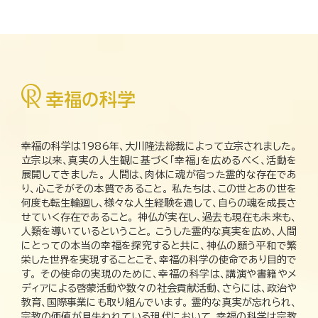
幸福の科学は1986年、大川隆法総裁によって立宗されました。
立宗以来、真実の人生観に基づく「幸福」を広めるべく、活動を
展開してきました。 人間は、肉体に魂が宿った霊的な存在であ
り、心こそがその本質であること。 私たちは、この世とあの世を
何度も転生輪廻し、様々な人生経験を通して、自らの魂を成長さ
せていく存在であること。 神仏が実在し、過去も現在も未来も、
人類を導いているということ。 こうした霊的な真実を広め、人間
にとっての本当の幸福を探究すると共に、神仏の願う平和で繁
栄した世界を実現することこそ、幸福の科学の使命であり目的で
す。 その使命の実現のために、幸福の科学は、講演や書籍やメ
ディアによる啓蒙活動や数々の社会貢献活動、さらには、政治や
教育、国際事業にも取り組んでいます。 霊的な真実が忘れられ、
宗教の価値が見失われている現代において、幸福の科学は宗教