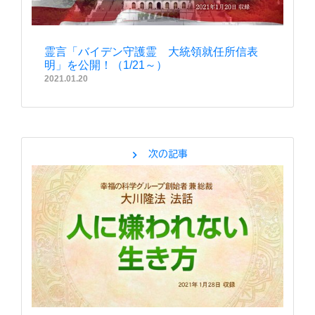
霊言「バイデン守護霊 大統領就任所信表
明」を公開！（1/21～）
2021.01.20
chevron_right
次の記事