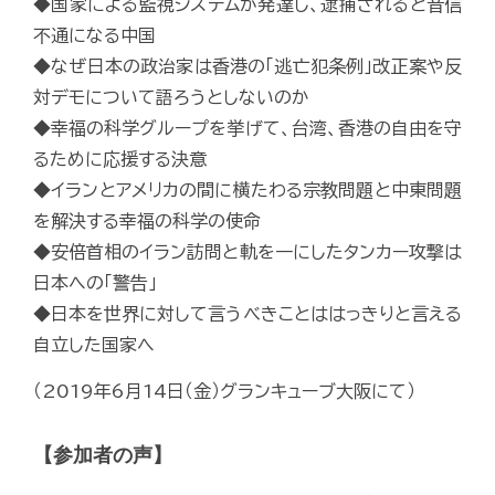
◆国家による監視システムが発達し、逮捕されると音信
不通になる中国
◆なぜ日本の政治家は香港の「逃亡犯条例」改正案や反
対デモについて語ろうとしないのか
◆幸福の科学グループを挙げて、台湾、香港の自由を守
るために応援する決意
◆イランとアメリカの間に横たわる宗教問題と中東問題
を解決する幸福の科学の使命
◆安倍首相のイラン訪問と軌を一にしたタンカー攻撃は
日本への「警告」
◆日本を世界に対して言うべきことははっきりと言える
自立した国家へ
（2019年6月14日（金）グランキューブ大阪にて）
【参加者の声】