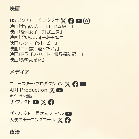
映画
HS ピクチャーズ スタジオ
映画『宇宙の法―エローヒム編―』
映画『愛国女子―紅武士道』
映画『呪い返し師—塩子誕生』
映画『レット・イット・ビー』
映画『二十歳に還りたい。』
映画『ドラゴン・ハート―霊界探訪記―』
映画『影を売る女』
メディア
ニュースター・プロダクション
ARI Production
オピニオン番組
ザ・ファクト
ザ・ファクト 異次元ファイル
天使のモーニングコール
政治