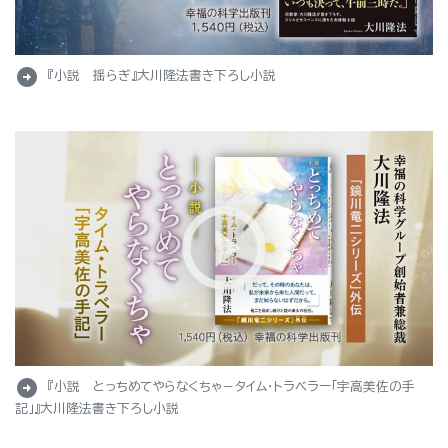
arrow_circle_right
『小説 揺らぎ』大川隆法書き下ろし小説
arrow_circle_right
『小説 とっちめてやらなくちゃ－タイム・トラベラー「宇高美佐の手
記」』大川隆法書き下ろし小説