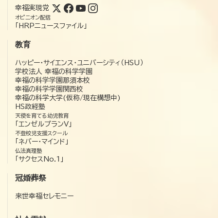
幸福実現党
オピニオン配信
「HRPニュースファイル」
教育
ハッピー・サイエンス・ユニバーシティ（HSU）
学校法人 幸福の科学学園
幸福の科学学園那須本校
幸福の科学学園関西校
幸福の科学大学(仮称/現在構想中)
HS政経塾
天使を育てる幼児教育
「エンゼルプランV」
不登校児支援スクール
「ネバー・マインド」
仏法真理塾
「サクセスNo.1」
冠婚葬祭
来世幸福セレモニー