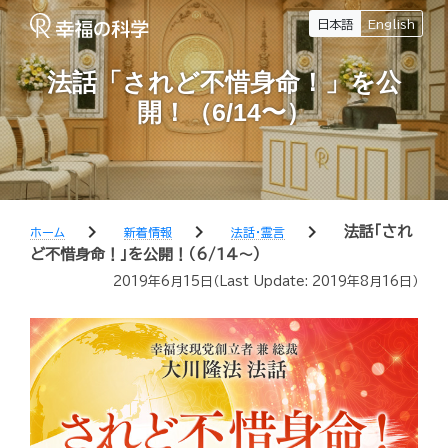
日本語
English
法話「されど不惜身命！」を公
開！（6/14〜）
chevron_right
chevron_right
chevron_right
法話「され
ホーム
新着情報
法話・霊言
ど不惜身命！」を公開！（6/14〜）
2019年6月15日
（Last Update:
2019年8月16日
）