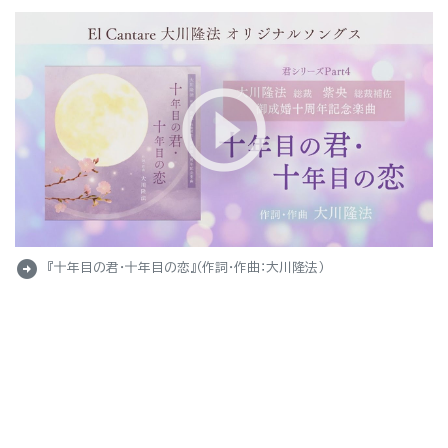
arrow_circle_right
『十年目の君・十年目の恋』（作詞・作曲：大川隆法）