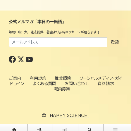
公式メルマガ「本日の一転語」
毎朝8時に大川隆法総裁ご著書より抜粋メッセージが届きます！
登録
ご案内
利用規約
推奨環境
ソーシャルメディア・ガイ
ドライン
よくある質問
お問い合わせ
資料請求
職員募集
©
HAPPY SCIENCE
home
person_add
login
search
menu