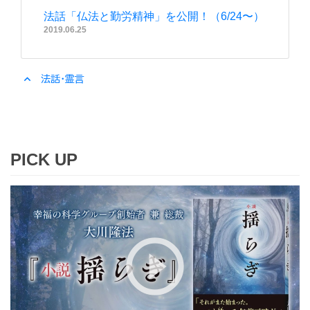
法話「仏法と勤労精神」を公開！（6/24〜）
2019.06.25
expand_less
法話・霊言
PICK UP