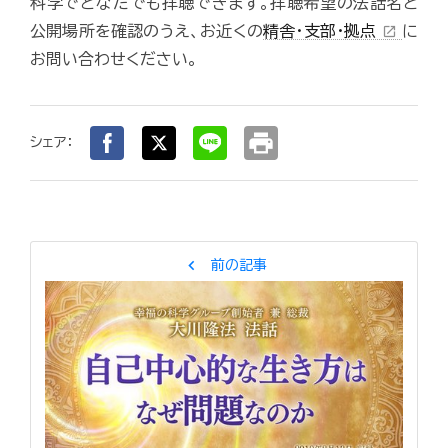
科学でどなたでも拝聴できます。拝聴希望の法話名と
公開場所を確認のうえ、お近くの
精舎・支部・拠点
に
open_in_new
お問い合わせください。
print
シェア：
chevron_left
前の記事