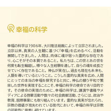
幸福の科学は1986年、大川隆法総裁によって立宗されました。
立宗以来、真実の人生観に基づく「幸福」を広めるべく、活動を
展開してきました。 人間は、肉体に魂が宿った霊的な存在であ
り、心こそがその本質であること。 私たちは、この世とあの世を
何度も転生輪廻し、様々な人生経験を通して、自らの魂を成長さ
せていく存在であること。 神仏が実在し、過去も現在も未来も、
人類を導いているということ。 こうした霊的な真実を広め、人間
にとっての本当の幸福を探究すると共に、神仏の願う平和で繁
栄した世界を実現することこそ、幸福の科学の使命であり目的で
す。 その使命の実現のために、幸福の科学は、講演や書籍やメ
ディアによる啓蒙活動や数々の社会貢献活動、さらには、政治や
教育、国際事業にも取り組んでいます。 霊的な真実が忘れられ、
宗教の価値が見失われている現代において、幸福の科学は宗教
の可能性に挑戦し続けています。