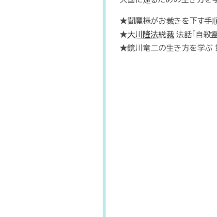
★閻魔様がお裁きを下す手
★
大川隆法総裁
法話「自殺
★鏡川竜二の生き方を学ぶ 