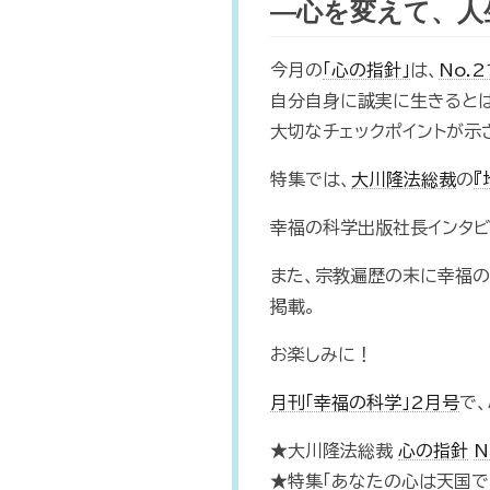
―心を変えて、人
今月の
「心の指針」
は、
No.
自分自身に誠実に生きるとは
大切なチェックポイントが示
特集では、
大川隆法総裁
の
『
幸福の科学出版社長インタビ
また、宗教遍歴の末に幸福の
掲載。
お楽しみに！
月刊「幸福の科学」2月号
で
★大川隆法総裁
心の指針
N
★特集「あなたの心は天国で