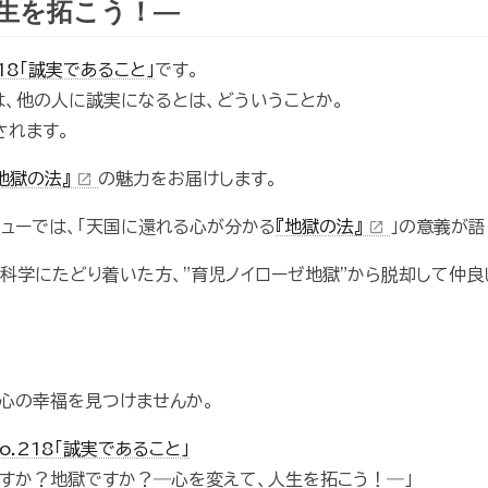
生を拓こう！―
218「誠実であること」
です。
、他の人に誠実になるとは、どういうことか。
されます。
地獄の法』
の魅力をお届けします。
open_in_new
ューでは、「天国に還れる心が分かる
『地獄の法』
」の意義が語
open_in_new
科学にたどり着いた方、"育児ノイローゼ地獄"から脱却して仲
、心の幸福を見つけませんか。
o.218「誠実であること」
すか？地獄ですか？―心を変えて、人生を拓こう！―」