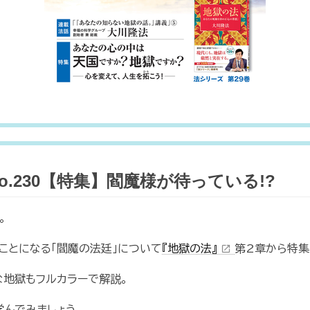
o.230【特集】閻魔様が待っている!?
。
ことになる「閻魔の法廷」について
『地獄の法』
第2章から特集
open_in_new
地獄もフルカラーで解説。
んでみましょう。