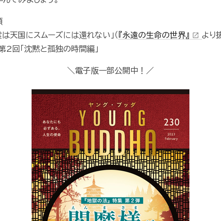
順
霊は天国にスムーズには還れない」（
『永遠の生命の世界』
より
open_in_new
第2回「沈黙と孤独の時間編」
＼電子版一部公開中！／