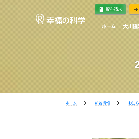
book
arrow_forward
資料請求
ホーム
大川隆
chevron_right
chevron_right
ホーム
新着情報
お知