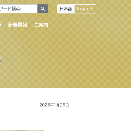
search
日本語
English
道
新着情報
ご案内
！
2023年1月25日