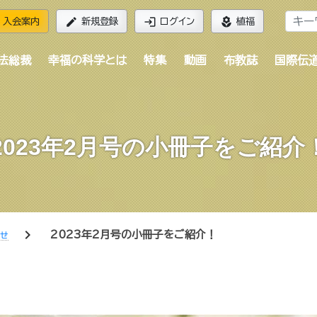
edit
login
local_florist
入会案内
新規登録
ログイン
植福
法総裁
幸福の科学とは
特集
動画
布教誌
国際伝
2023年2月号の小冊子をご紹介
chevron_right
2023年2月号の小冊子をご紹介！
らせ