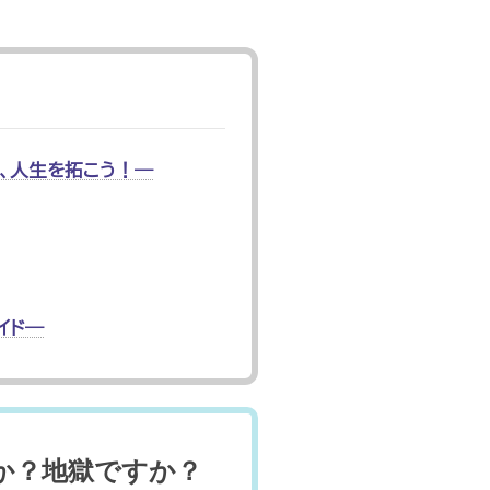
て、人生を拓こう！―
イド―
すか？地獄ですか？