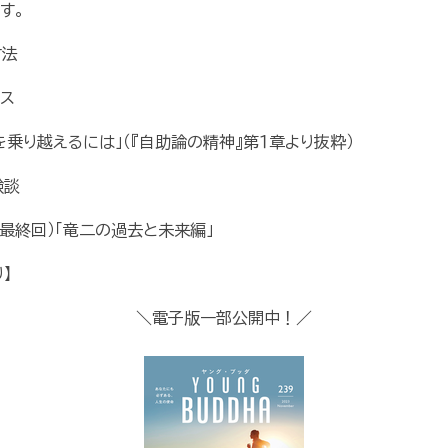
す。
方法
ス
乗り越えるには」（『自助論の精神』第１章より抜粋）
験談
最終回）「竜二の過去と未来編」
】
＼電子版一部公開中！／