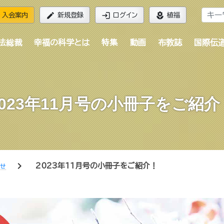
edit
login
local_florist
入会案内
新規登録
ログイン
植福
法総裁
幸福の科学とは
特集
動画
布教誌
国際伝
2023年11月号の小冊子をご紹介
chevron_right
2023年11月号の小冊子をご紹介！
らせ