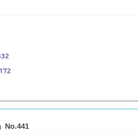
332
172
o.441