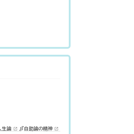
人生論
』『
自助論の精神
open_in_new
open_in_new