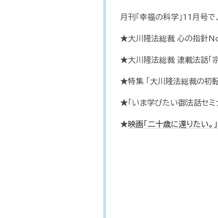
月刊「幸福の科学」11月号
★大川隆法総裁 心の指針No
★大川隆法総裁 連載法話「宗
★特集 「大川隆法総裁の初
★「いま学びたい御法話セミ
★
映画「二十歳に還りたい。