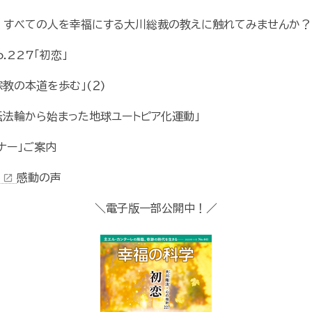
で、すべての人を幸福にする大川総裁の教えに触れてみませんか？
.227「初恋」
教の本道を歩む」(２)
転法輪から始まった地球ユートピア化運動」
ナー」ご案内
」
感動の声
open_in_new
＼電子版一部公開中！／