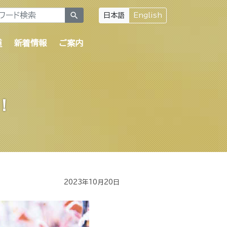
search
日本語
English
道
新着情報
ご案内
！
2023年10月20日