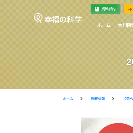
book
arrow_forward
資料請求
ホーム
大川隆
chevron_right
chevron_right
ホーム
新着情報
お知