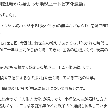
初転法輪から始まった地球ユートピア化運動」
7「初恋」。
、いつかは終わりが来る「愛と情欲」の無常さが語られ、恋愛で
。
む」第2回。今回は、救世主の教えであっても、「説かれた時代
が三十年以上前から訴え続けてきた「国防の危機」が、今、現実
裁の初転法輪から始まった地球ユートピア化運動」です。
人間を幸福にする心の法則」を伝え続けている幸福の科学。
川総裁の「初説法（初転法輪）」について特集します。
出合って、「人生の使命」が見つかり、幸福な人生が拓けた方
優しくなり、幸せな家庭を築かれた親子の体験談も掲載していま