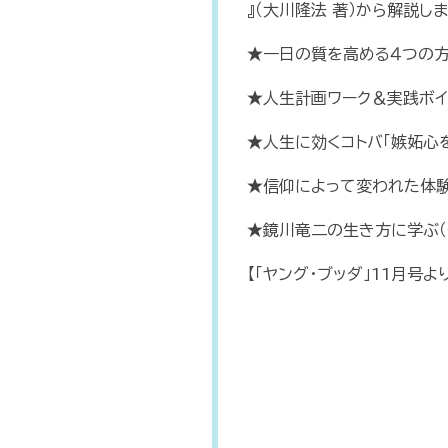
』（大川隆法 著）から解説しま
★一日の質を高める４つの
★人生計画ワーク＆実践ボイ
★人生に効くコトバ「嫉妬心を
★信仰によって変われた体
★鏡川竜二の生き方に学ぶ（
【「ヤング・ブッダ」11月号より