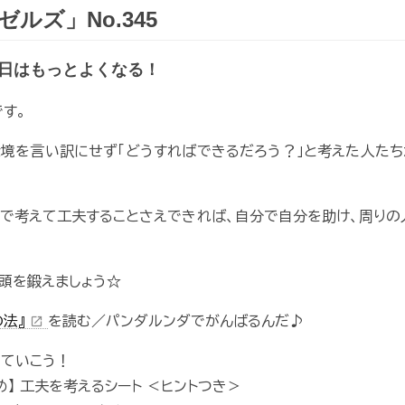
ルズ」No.345
日はもっとよくなる！
です。
境を言い訳にせず「どうすればできるだろう？」と考えた人た
で考えて工夫することさえできれば、自分で自分を助け、周り
と頭を鍛えましょう☆
の法』
を読む／パンダルンダでがんばるんだ♪
open_in_new
していこう！
】 工夫を考えるシート ＜ヒントつき＞