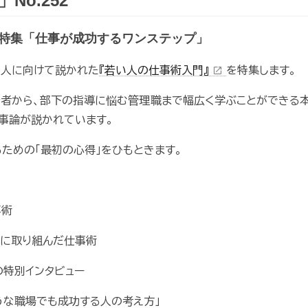
o.252
特集「仕事が成功するワンステップ」
い人に向けて説かれた
『若い人の仕事術入門』
を特集します。
open_in_new
者から、部下の指導に悩む管理職まで幅広く学ぶことができる
事論が説かれています。
ための「最初の心得」をひもときます。
事術
頃に取り組んだ仕事術
の特別インタビュー
うな職場でも成功する人の考え方」