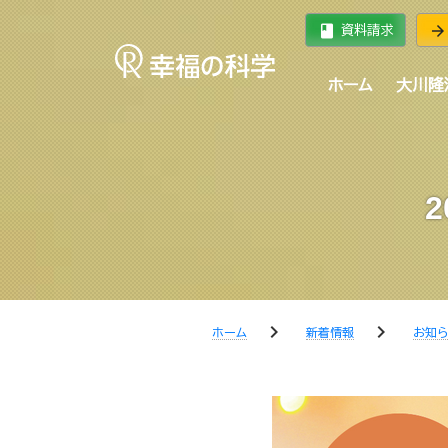
book
arrow_forward
資料請求
ホーム
大川隆
chevron_right
chevron_right
ホーム
新着情報
お知