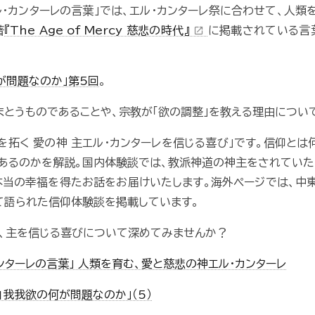
ル・カンターレの言葉」では、エル・カンターレ祭に合わせて、人類
著
『The Age of Mercy 慈悲の時代』
に掲載されている言
open_in_new
が問題なのか」第5回
。
とうものであることや、宗教が「欲の調整」を教える理由につい
を拓く 愛の神 主エル・カンターレを信じる喜び」です。信仰とは何
あるのかを解説。国内体験談では、教派神道の神主をされてい
当の幸福を得たお話をお届けいたします。海外ページでは、中
て語られた信仰体験談を掲載しています。
で、主を信じる喜びについて深めてみませんか？
ンターレの言葉」 人類を育む、愛と慈悲の神エル・カンターレ
自我我欲の何が問題なのか」（5）