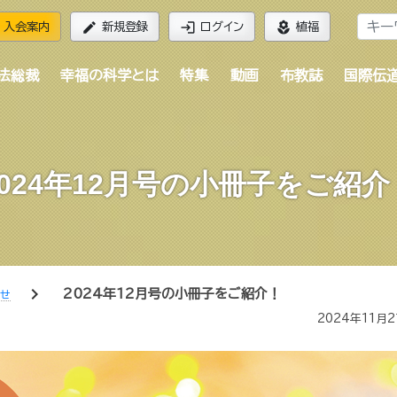
edit
login
local_florist
入会案内
新規登録
ログイン
植福
法総裁
幸福の科学とは
特集
動画
布教誌
国際伝
2024年12月号の小冊子をご紹介
chevron_right
2024年12月号の小冊子をご紹介！
らせ
2024年11月2