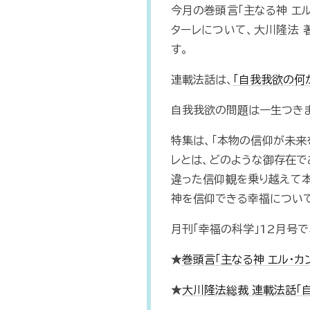
今月の巻頭言「主なる神 エ
ターレについて、大川隆法 
す。
連載法話は、
「自我我欲の何
自我我欲の問題は一生つきま
特集は、「本物の信仰が未来
レとは、どのような御存在で
違った信仰観を乗り越えて本
神を信仰できる幸福につい
月刊「幸福の科学」12月号
★
巻頭言「主なる神 エル・カ
★
大川隆法総裁 連載法話「