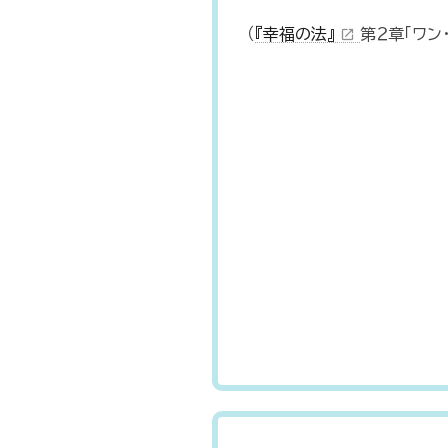
（
『幸福の法』
第２章「ワン
open_in_new