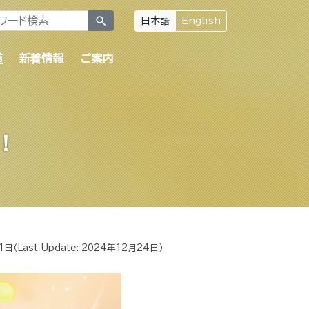
search
日本語
English
道
新着情報
ご案内
！
1日
（Last Update:
2024年12月24日
）