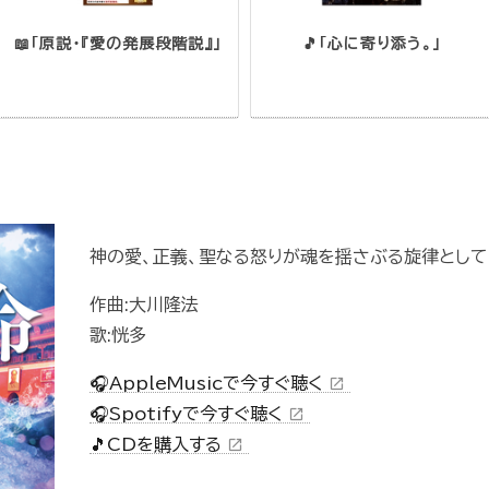
📖「原説・『愛の発展段階説』」
🎵「心に寄り添う。」
神の愛、正義、聖なる怒りが魂を揺さぶる旋律として
作曲:大川隆法
歌:恍多
🎧AppleMusicで今すぐ聴く
open_in_new
🎧Spotifyで今すぐ聴く
open_in_new
🎵CDを購入する
open_in_new