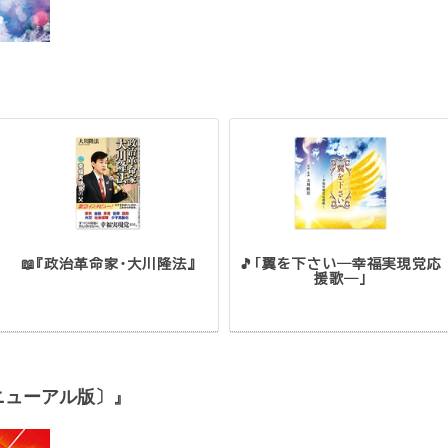
📖『政治革命家・大川隆法』
🎵「翼を下さい―幸福実現党応
援歌―」
 〔リニューアル版〕』