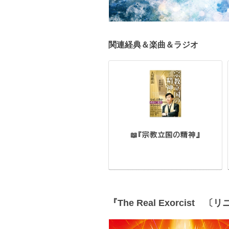
関連経典＆楽曲＆ラジオ
📖『宗教立国の精神』
『The Real Exorcist