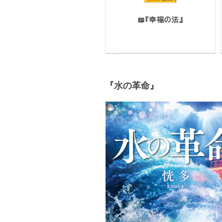
📖『幸福の法』
『水の革命』