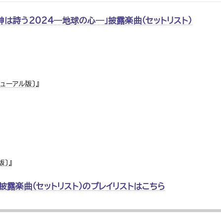
神は詩う2024―地球の心―」披露楽曲（セットリスト）
リニューアル版〕』
版〕』
fyの披露楽曲（セットリスト）のプレイリストはこちら