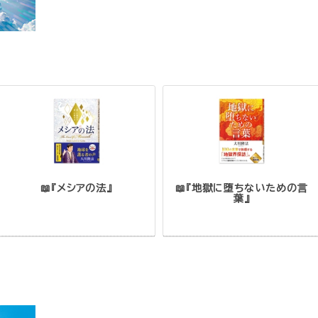
📖『メシアの法』
📖『地獄に堕ちないための言
葉』