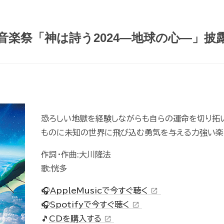
音楽祭「神は詩う2024―地球の心―」披
恐ろしい地獄を経験しながらも自らの運命を切り拓
ものに未知の世界に飛び込む勇気を与える力強い楽
作詞・作曲:大川隆法
歌:恍多
🎧AppleMusicで今すぐ聴く
open_in_new
🎧Spotifyで今すぐ聴く
open_in_new
🎵
CDを購入する
open_in_new