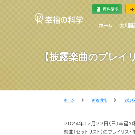
book
arrow_forward
資料請求
ホーム
大川隆
【披露楽曲のプレイ
chevron_right
chevron_right
ホーム
新着情報
お知
2024年12月22日（日）幸福
楽曲（セットリスト）のプレイリス