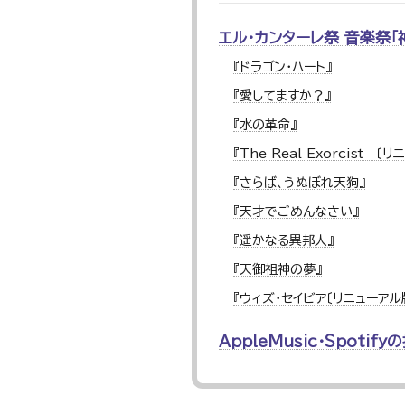
エル・カンターレ祭 音楽祭「
『ドラゴン・ハート』
『愛してますか？』
『水の革命』
『The Real Exorcist 〔
『さらば、うぬぼれ天狗』
『天才でごめんなさい』
『遥かなる異邦人』
『天御祖神の夢』
『ウィズ・セイビア〔リニューアル
AppleMusic・Spoti