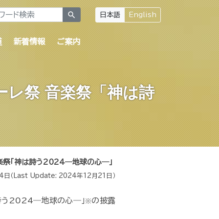
search
日本語
English
道
新着情報
ご案内
レ祭 音楽祭「神は詩
楽祭「神は詩う2024―地球の心―」
14日
（Last Update:
2024年12月21日
）
詩う2024―地球の心―」
の披露
※