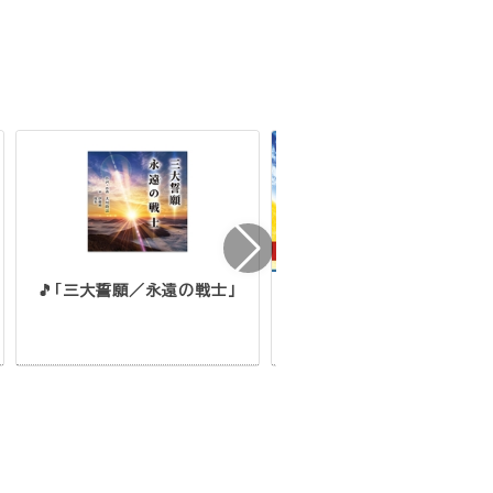
🎵「三大誓願／永遠の戦士」
📻「神仏が願われる繁栄の実
のために ～幸福実現党釈量
党首に訊く～ 天使のモーニ
グコール第1725回
（2024/10/19,20）」