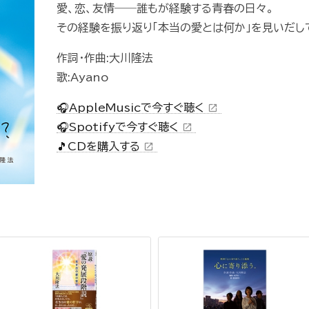
愛、恋、友情――誰もが経験する青春の日々。
その経験を振り返り「本当の愛とは何か」を見いだし
作詞・作曲:大川隆法
歌:Ayano
🎧AppleMusicで今すぐ聴く
open_in_new
🎧Spotifyで今すぐ聴く
open_in_new
🎵CDを購入する
open_in_new