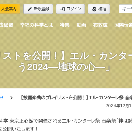
edit
login
local_florist
入会案内
新規登録
ログイン
植福
法総裁
幸福の科学とは
特集
動画
布教誌
国際伝
リストを公開！】エル・カンター
う2024―地球の心―」
chevron_right
【披露楽曲のプレイリストを公開！】エル・カンターレ祭 音
らせ
2024年12月
の科学 東京正心館で開催されるエル・カンターレ祭 音楽祭「神は
トを公開いたします！