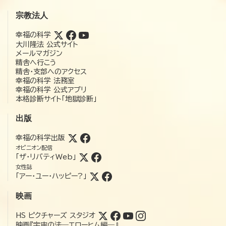
宗教法人
幸福の科学
大川隆法 公式サイト
メールマガジン
精舎へ行こう
精舎・支部へのアクセス
幸福の科学 法務室
幸福の科学 公式アプリ
本格診断サイト「地獄診断」
出版
幸福の科学出版
オピニオン配信
「ザ・リバティWeb」
女性誌
「アー・ユー・ハッピー?」
映画
HS ピクチャーズ スタジオ
映画『宇宙の法―エローヒム編―』