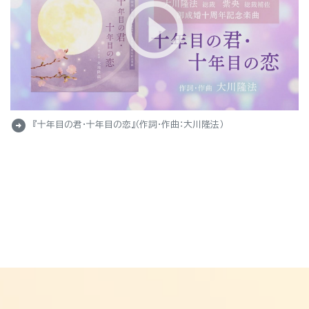
arrow_circle_right
『十年目の君・十年目の恋』（作詞・作曲：大川隆法）