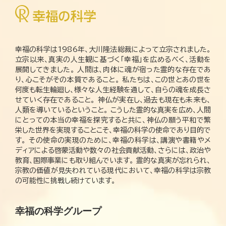
幸福の科学は1986年、大川隆法総裁によって立宗されました。
立宗以来、真実の人生観に基づく「幸福」を広めるべく、活動を
展開してきました。 人間は、肉体に魂が宿った霊的な存在であ
り、心こそがその本質であること。 私たちは、この世とあの世を
何度も転生輪廻し、様々な人生経験を通して、自らの魂を成長さ
せていく存在であること。 神仏が実在し、過去も現在も未来も、
人類を導いているということ。 こうした霊的な真実を広め、人間
にとっての本当の幸福を探究すると共に、神仏の願う平和で繁
栄した世界を実現することこそ、幸福の科学の使命であり目的で
す。 その使命の実現のために、幸福の科学は、講演や書籍やメ
ディアによる啓蒙活動や数々の社会貢献活動、さらには、政治や
教育、国際事業にも取り組んでいます。 霊的な真実が忘れられ、
宗教の価値が見失われている現代において、幸福の科学は宗教
の可能性に挑戦し続けています。
幸福の科学グループ