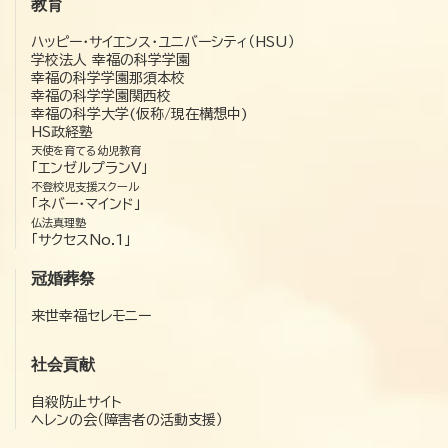
教育
ハッピー・サイエンス・ユニバーシティ（HSU）
学校法人 幸福の科学学園
幸福の科学学園那須本校
幸福の科学学園関西校
幸福の科学大学(仮称/現在構想中)
HS政経塾
天使を育てる幼児教育
「エンゼルプランV」
不登校児支援スクール
「ネバー・マインド」
仏法真理塾
「サクセスNo.1」
冠婚葬祭
来世幸福セレモニー
社会貢献
自殺防止サイト
ヘレンの会（障害者の活動支援）