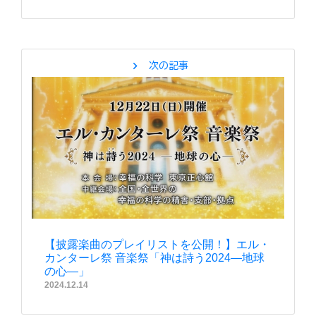
chevron_right
次の記事
【披露楽曲のプレイリストを公開！】エル・
カンターレ祭 音楽祭「神は詩う2024―地球
の心―」
2024.12.14