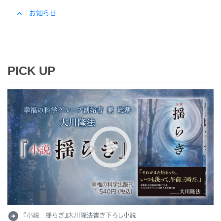
expand_less
お知らせ
PICK UP
arrow_circle_right
『小説 揺らぎ』大川隆法書き下ろし小説