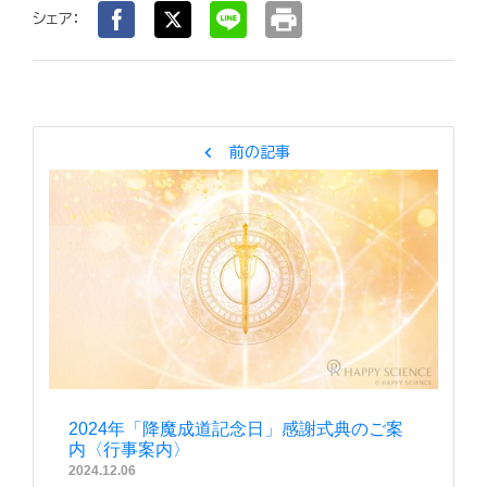
print
シェア：
chevron_left
前の記事
2024年「降魔成道記念日」感謝式典のご案
内〈行事案内〉
2024.12.06