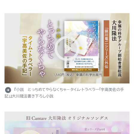
arrow_circle_right
『小説 とっちめてやらなくちゃ－タイム・トラベラー「宇高美佐の手
記」』大川隆法書き下ろし小説