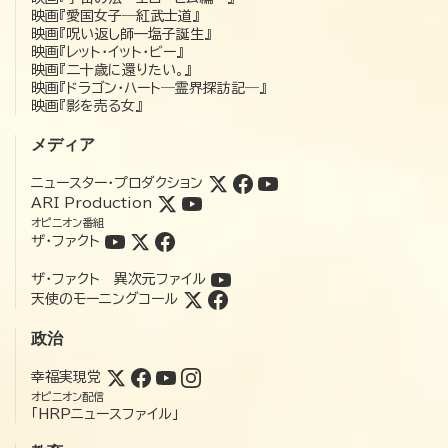
映画『愛国女子―紅武士道』
映画『呪い返し師—塩子誕生』
映画『レット・イット・ビー』
映画『二十歳に還りたい。』
映画『ドラゴン・ハート―霊界探訪記―』
映画『影を売る女』
メディア
ニュースター・プロダクション
ARI Production
オピニオン番組
ザ・ファクト
ザ・ファクト 異次元ファイル
天使のモーニングコール
政治
幸福実現党
オピニオン配信
「HRPニュースファイル」