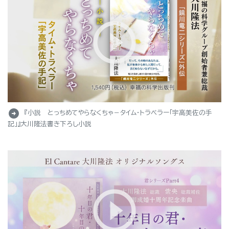
arrow_circle_right
『小説 とっちめてやらなくちゃ－タイム・トラベラー「宇高美佐の手
記」』大川隆法書き下ろし小説