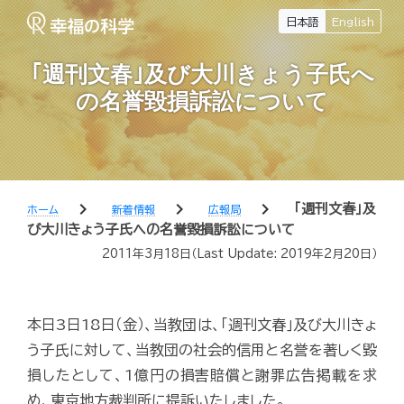
日本語
English
｢週刊文春｣及び大川きょう子氏へ
の名誉毀損訴訟について
chevron_right
chevron_right
chevron_right
｢週刊文春｣及
ホーム
新着情報
広報局
び大川きょう子氏への名誉毀損訴訟について
2011年3月18日
（Last Update:
2019年2月20日
）
本日3日18日（金）、当教団は、｢週刊文春｣及び大川きょ
う子氏に対して、当教団の社会的信用と名誉を著しく毀
損したとして、1億円の損害賠償と謝罪広告掲載を求
め、東京地方裁判所に提訴いたしました。