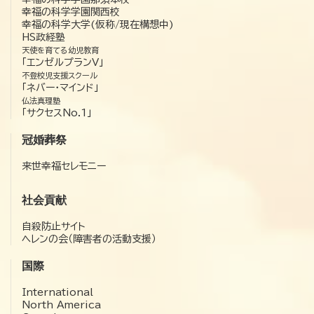
幸福の科学学園関西校
幸福の科学大学(仮称/現在構想中)
HS政経塾
天使を育てる幼児教育
「エンゼルプランV」
不登校児支援スクール
「ネバー・マインド」
仏法真理塾
「サクセスNo.1」
冠婚葬祭
来世幸福セレモニー
社会貢献
自殺防止サイト
ヘレンの会（障害者の活動支援）
国際
International
North America