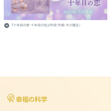
arrow_circle_right
『十年目の君・十年目の恋』（作詞・作曲：大川隆法）