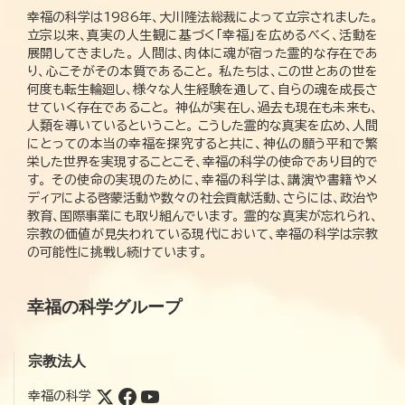
幸福の科学は1986年、大川隆法総裁によって立宗されました。
立宗以来、真実の人生観に基づく「幸福」を広めるべく、活動を
展開してきました。 人間は、肉体に魂が宿った霊的な存在であ
り、心こそがその本質であること。 私たちは、この世とあの世を
何度も転生輪廻し、様々な人生経験を通して、自らの魂を成長さ
せていく存在であること。 神仏が実在し、過去も現在も未来も、
人類を導いているということ。 こうした霊的な真実を広め、人間
にとっての本当の幸福を探究すると共に、神仏の願う平和で繁
栄した世界を実現することこそ、幸福の科学の使命であり目的で
す。 その使命の実現のために、幸福の科学は、講演や書籍やメ
ディアによる啓蒙活動や数々の社会貢献活動、さらには、政治や
教育、国際事業にも取り組んでいます。 霊的な真実が忘れられ、
宗教の価値が見失われている現代において、幸福の科学は宗教
の可能性に挑戦し続けています。
幸福の科学グループ
宗教法人
幸福の科学