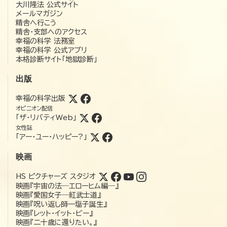
大川隆法 公式サイト
メールマガジン
精舎へ行こう
精舎・支部へのアクセス
幸福の科学 法務室
幸福の科学 公式アプリ
本格診断サイト「地獄診断」
出版
幸福の科学出版
オピニオン配信
「ザ・リバティWeb」
女性誌
「アー・ユー・ハッピー?」
映画
HS ピクチャーズ スタジオ
映画『宇宙の法―エローヒム編―』
映画『愛国女子―紅武士道』
映画『呪い返し師—塩子誕生』
映画『レット・イット・ビー』
映画『二十歳に還りたい。』