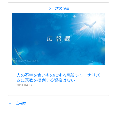
chevron_right
次の記事
人の不幸を食いものにする悪質ジャーナリズ
ムに宗教を批判する資格はない
2011.04.07
expand_less
広報局