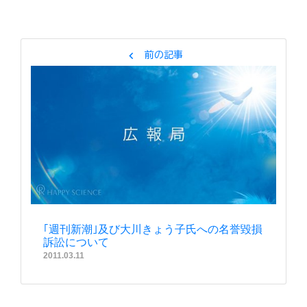
chevron_left
前の記事
｢週刊新潮｣及び大川きょう子氏への名誉毀損
訴訟について
2011.03.11