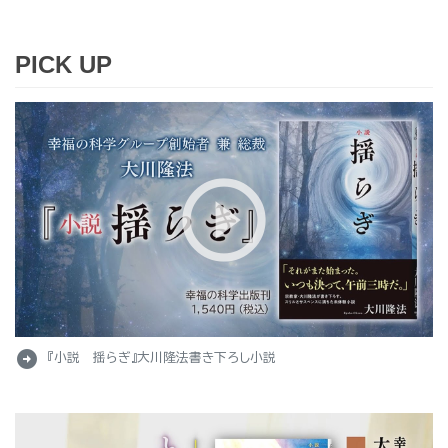
PICK UP
arrow_circle_right
『小説 揺らぎ』大川隆法書き下ろし小説