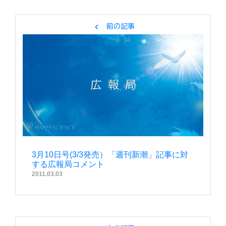
chevron_left
前の記事
3月10日号(3/3発売）「週刊新潮」記事に対
する広報局コメント
2011.03.03