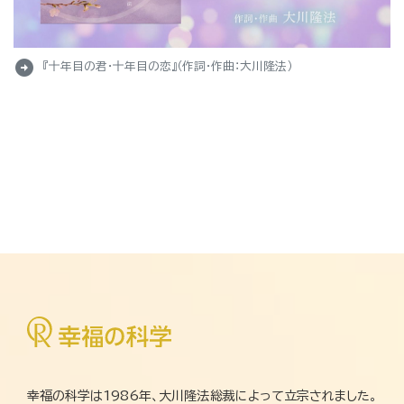
arrow_circle_right
『十年目の君・十年目の恋』（作詞・作曲：大川隆法）
幸福の科学は1986年、大川隆法総裁によって立宗されました。