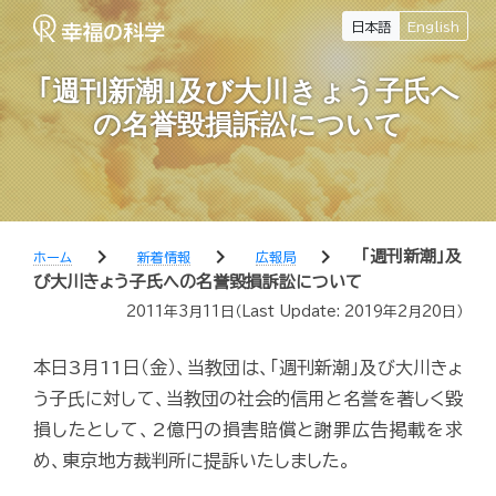
日本語
English
｢週刊新潮｣及び大川きょう子氏へ
の名誉毀損訴訟について
chevron_right
chevron_right
chevron_right
｢週刊新潮｣及
ホーム
新着情報
広報局
び大川きょう子氏への名誉毀損訴訟について
2011年3月11日
（Last Update:
2019年2月20日
）
本日3月11日（金）、当教団は、｢週刊新潮｣及び大川きょ
う子氏に対して、当教団の社会的信用と名誉を著しく毀
損したとして、2億円の損害賠償と謝罪広告掲載を求
め、東京地方裁判所に提訴いたしました。