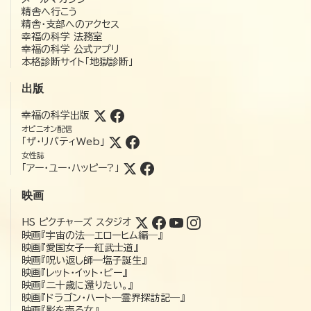
精舎へ行こう
精舎・支部へのアクセス
幸福の科学 法務室
幸福の科学 公式アプリ
本格診断サイト「地獄診断」
出版
幸福の科学出版
オピニオン配信
「ザ・リバティWeb」
女性誌
「アー・ユー・ハッピー?」
映画
HS ピクチャーズ スタジオ
映画『宇宙の法―エローヒム編―』
映画『愛国女子―紅武士道』
映画『呪い返し師—塩子誕生』
映画『レット・イット・ビー』
映画『二十歳に還りたい。』
映画『ドラゴン・ハート―霊界探訪記―』
映画『影を売る女』