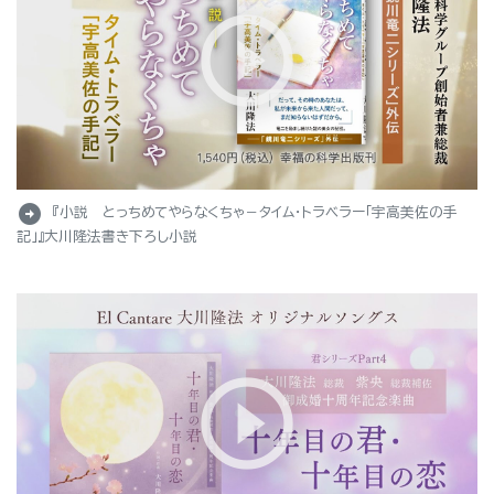
arrow_circle_right
『小説 とっちめてやらなくちゃ－タイム・トラベラー「宇高美佐の手
記」』大川隆法書き下ろし小説