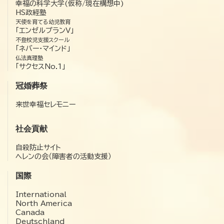
幸福の科学大学(仮称/現在構想中)
HS政経塾
天使を育てる幼児教育
「エンゼルプランV」
不登校児支援スクール
「ネバー・マインド」
仏法真理塾
「サクセスNo.1」
冠婚葬祭
来世幸福セレモニー
社会貢献
自殺防止サイト
ヘレンの会（障害者の活動支援）
国際
International
North America
Canada
Deutschland