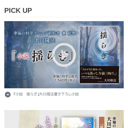
PICK UP
arrow_circle_right
『小説 揺らぎ』大川隆法書き下ろし小説