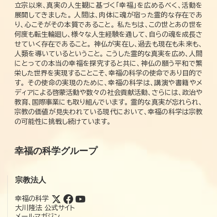
立宗以来、真実の人生観に基づく「幸福」を広めるべく、活動を
展開してきました。 人間は、肉体に魂が宿った霊的な存在であ
り、心こそがその本質であること。 私たちは、この世とあの世を
何度も転生輪廻し、様々な人生経験を通して、自らの魂を成長さ
せていく存在であること。 神仏が実在し、過去も現在も未来も、
人類を導いているということ。 こうした霊的な真実を広め、人間
にとっての本当の幸福を探究すると共に、神仏の願う平和で繁
栄した世界を実現することこそ、幸福の科学の使命であり目的で
す。 その使命の実現のために、幸福の科学は、講演や書籍やメ
ディアによる啓蒙活動や数々の社会貢献活動、さらには、政治や
教育、国際事業にも取り組んでいます。 霊的な真実が忘れられ、
宗教の価値が見失われている現代において、幸福の科学は宗教
の可能性に挑戦し続けています。
幸福の科学グループ
宗教法人
幸福の科学
大川隆法 公式サイト
メールマガジン