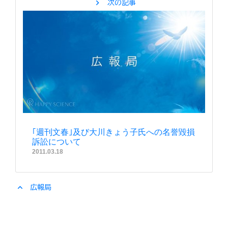
chevron_right
次の記事
｢週刊文春｣及び大川きょう子氏への名誉毀損
訴訟について
2011.03.18
expand_less
広報局