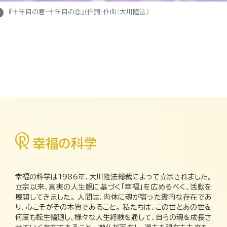
e_right
『十年目の君・十年目の恋』（作詞・作曲：大川隆法）
幸福の科学は1986年、大川隆法総裁によって立宗されました。
立宗以来、真実の人生観に基づく「幸福」を広めるべく、活動を
展開してきました。 人間は、肉体に魂が宿った霊的な存在であ
り、心こそがその本質であること。 私たちは、この世とあの世を
何度も転生輪廻し、様々な人生経験を通して、自らの魂を成長さ