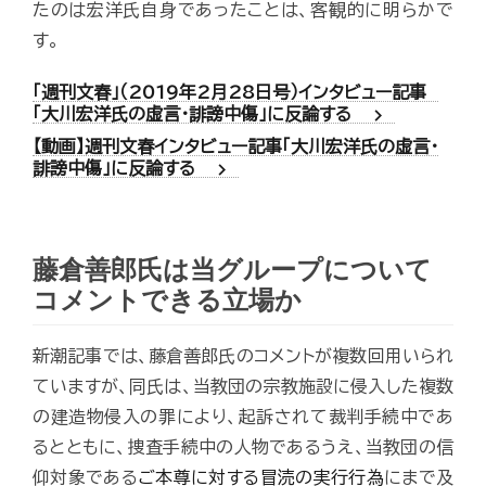
たのは宏洋氏自身であったことは、客観的に明らかで
す。
「週刊文春」（2019年2月28日号）インタビュー記事
chevron_right
「大川宏洋氏の虚言・誹謗中傷」に反論する
【動画】週刊文春インタビュー記事「大川宏洋氏の虚言・
chevron_right
誹謗中傷」に反論する
藤倉善郎氏は当グループについて
コメントできる立場か
新潮記事では、藤倉善郎氏のコメントが複数回用いられ
ていますが、同氏は、当教団の宗教施設に侵入した複数
の建造物侵入の罪により、起訴されて裁判手続中であ
るとともに、捜査手続中の人物であるうえ、当教団の信
仰対象である
ご本尊に対する冒涜の実行行為
にまで及