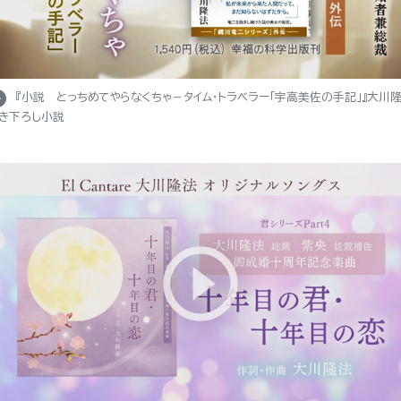
e_right
『小説 とっちめてやらなくちゃ－タイム・トラベラー「宇高美佐の手記」』大川
き下ろし小説