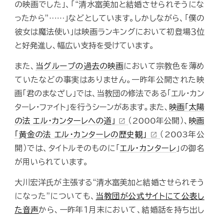
の映画でした」、「“清水富美加と結婚させられそうにな
ったから”……」などとしています。しかしながら、「僕の
彼女は魔法使い」は映画ランキングにおいて初登場３位
と好発進し、幅広い支持を受けています。
また、
当グループの過去の映画
において宗教色を薄め
ていたなどの事実はありません。一昨年公開された映
画「君のまなざし」では、当教団の修法である「エル・カン
ターレ・ファイト」を行うシーンがあます。また、
映画「太陽
の法 エル・カンターレへの道」
（2000年公開）、
映画
open_in_new
「黄金の法 エル・カンターレの歴史観」
（2003年公
open_in_new
開）では、タイトルそのものに「
エル・カンターレ
」の御名
が用いられています。
大川宏洋氏が主張する“清水富美加と結婚させられそう
になった”についても、
当教団が公式サイトにて公表し
た音声
から、一昨年１月末において、結婚話を持ち出し