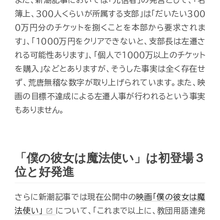
また、新潮記事においては「元信者」の発言として、「名
簿上、３００人くらいが所属する支部」は「だいたい３００
０万円分のチケットを捌くことを本部から要求されま
す」、「１０００万円をクリアできないと、支部長は左遷さ
れる可能性あります」、「個人で１０００万以上のチケット
を購入」などとありますが、そうした事実は全く存在せ
ず、荒唐無稽な数字が取り上げられています。また、映
画の目標不達成による左遷人事が行われるという事実
もありません。
「僕の彼女は魔法使い」は初登場３
位と好発進
さらに新潮記事では現在公開中の
映画「僕の彼女は魔
法使い」
について、「これまで以上に、教団用語連発
open_in_new