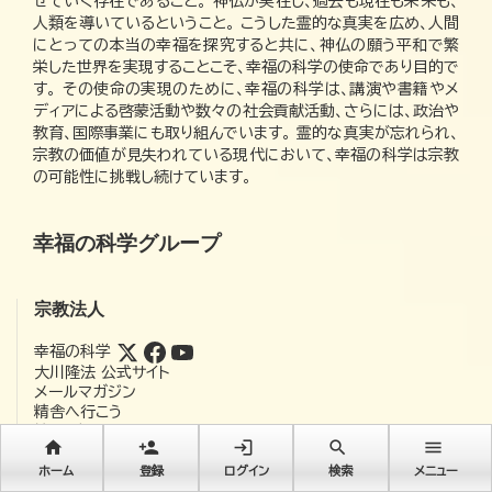
せていく存在であること。 神仏が実在し、過去も現在も未来も、
人類を導いているということ。 こうした霊的な真実を広め、人間
にとっての本当の幸福を探究すると共に、神仏の願う平和で繁
栄した世界を実現することこそ、幸福の科学の使命であり目的で
す。 その使命の実現のために、幸福の科学は、講演や書籍やメ
ディアによる啓蒙活動や数々の社会貢献活動、さらには、政治や
教育、国際事業にも取り組んでいます。 霊的な真実が忘れられ、
宗教の価値が見失われている現代において、幸福の科学は宗教
の可能性に挑戦し続けています。
幸福の科学グループ
宗教法人
幸福の科学
大川隆法 公式サイト
メールマガジン
精舎へ行こう
精舎・支部へのアクセス
home
person_add
login
search
menu
幸福の科学 法務室
幸福の科学 公式アプリ
ホーム
登録
ログイン
検索
メニュー
本格診断サイト「地獄診断」