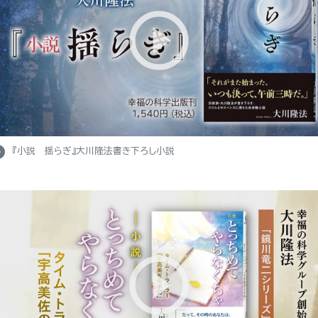
e_right
『小説 揺らぎ』大川隆法書き下ろし小説