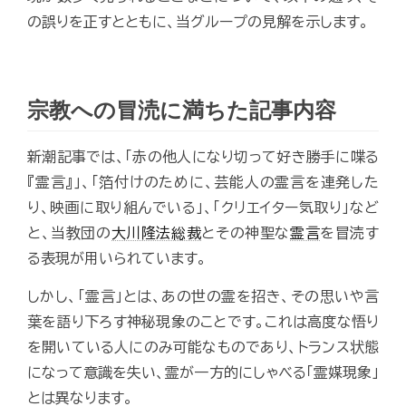
の誤りを正すとともに、当グループの見解を示します。
宗教への冒涜に満ちた記事内容
新潮記事では、｢赤の他人になり切って好き勝手に喋る
『霊言』｣、「箔付けのために、芸能人の霊言を連発した
り、映画に取り組んでいる」、「クリエイター気取り」など
と、当教団の
大川隆法総裁
とその神聖な
霊言
を冒涜す
る表現が用いられています。
しかし、「霊言」とは、あの世の霊を招き、その思いや言
葉を語り下ろす神秘現象のことです。これは高度な悟り
を開いている人にのみ可能なものであり、トランス状態
になって意識を失い、霊が一方的にしゃべる「霊媒現象」
とは異なります。