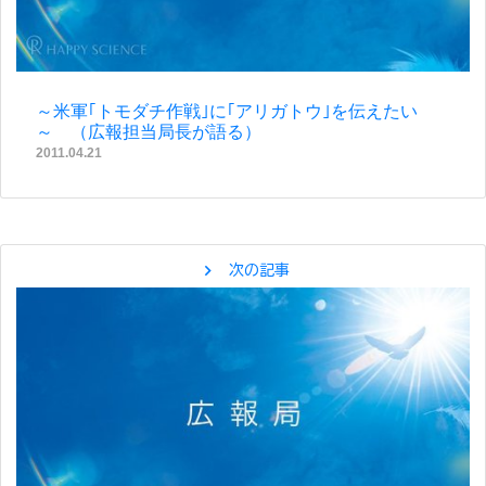
～米軍｢トモダチ作戦｣に｢アリガトウ｣を伝えたい
～ （広報担当局長が語る）
2011.04.21
chevron_right
次の記事