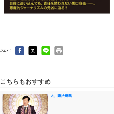
print
シェア：
こちらもおすすめ
大川隆法総裁