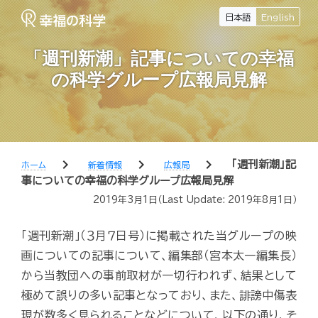
日本語
English
「週刊新潮」記事についての幸福
の科学グループ広報局見解
chevron_right
chevron_right
chevron_right
「週刊新潮」記
ホーム
新着情報
広報局
事についての幸福の科学グループ広報局見解
2019年3月1日
（Last Update:
2019年8月1日
）
「週刊新潮」（３月７日号）に掲載された当グループの映
画についての記事について、編集部（宮本太一編集長）
から当教団への事前取材が一切行われず、結果として
極めて誤りの多い記事となっており、また、誹謗中傷表
現が数多く見られることなどについて、以下の通り、そ