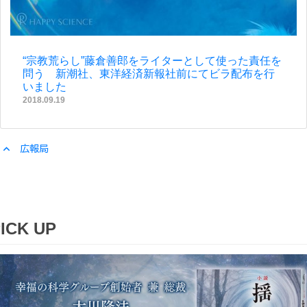
“宗教荒らし”藤倉善郎をライターとして使った責任を
問う 新潮社、東洋経済新報社前にてビラ配布を行
いました
2018.09.19
expand_less
広報局
ICK UP