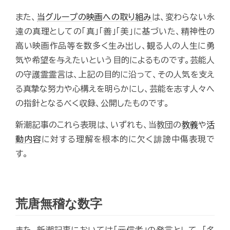
また、
当グループの映画への取り組み
は、変わらない永
遠の真理としての「真」「善」「美」に基づいた、精神性の
高い映画作品等を数多く生み出し、観る人の人生に勇
気や希望を与えたいという目的によるものです。芸能人
の守護霊霊言は、上記の目的に沿って、その人気を支え
る真摯な努力や心構えを明らかにし、芸能を志す人々へ
の指針となるべく収録、公開したものです。
新潮記事のこれら表現は、いずれも、当教団の
教義
や
活
動内容
に対する理解を根本的に欠く誹謗中傷表現で
す。
荒唐無稽な数字