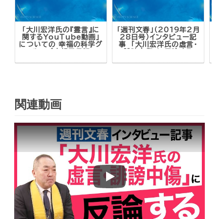
「大川宏洋氏の『霊言』に
「週刊文春」（2019年2月
関するYouTube動画」
28日号）インタビュー記
についての 幸福の科学グ
事 「大川宏洋氏の虚言・
ループ広報局見解
誹謗中傷」に反論する
関連動画
Play