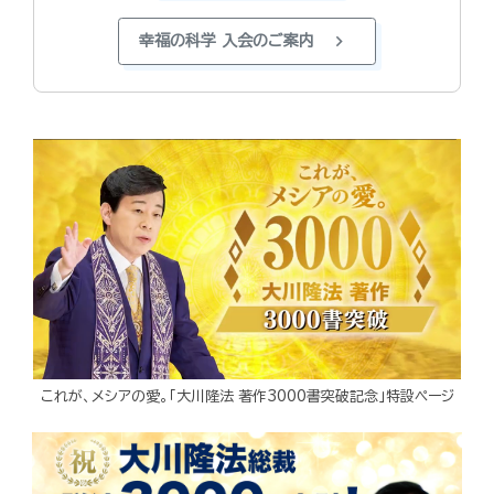
chevron_right
幸福の科学 入会のご案内
これが、メシアの愛。「大川隆法 著作3000書突破記念」特設ページ