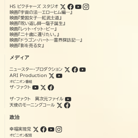
HS ピクチャーズ スタジオ
映画『宇宙の法―エローヒム編―』
映画『愛国女子―紅武士道』
映画『呪い返し師—塩子誕生』
映画『レット・イット・ビー』
映画『二十歳に還りたい。』
映画『ドラゴン・ハート―霊界探訪記―』
映画『影を売る女』
メディア
ニュースター・プロダクション
ARI Production
オピニオン番組
ザ・ファクト
ザ・ファクト 異次元ファイル
天使のモーニングコール
政治
幸福実現党
オピニオン配信