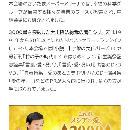
本会場のさいたまスーパーアリーナでは、幸福の科学グ
ループが展開する様々な事業のブースが設置され、中
継会場にも紹介されました。
3000書を突破した大川隆法総裁の著作シリーズ
は19
91年から30年以上にわたりベストセラーにランクイン
しており、本会場では
『小説 十字架の女』シリーズ
や
open_in_new
最新刊
『竹の子の時代』
をはじめとして、御生誕祭記
open_in_new
念経典『言葉・愛・呪い』、『言葉・愛・呪い』御対談CD・D
VD、「『青春詩集 愛のあとさき』アルバムCD―第4集
「愛の星」―」などのPRが大々的に行われ、多くの方が
手に取られていました。