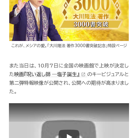
これが、メシアの愛。「大川隆法 著作3000書突破記念」特設ページ
また当日は、10月7日に全国の映画館で上映が決定し
た
映画『呪い返し師 ―塩子誕生』
のキービジュアルと
open_in_new
第二弾特報映像が公開され、公開への期待が高まりまし
た。