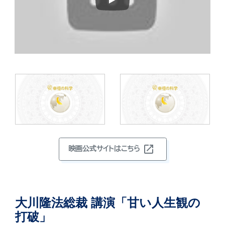
Play
open_in_new
映画公式サイトはこちら
大川隆法総裁 講演「甘い人生観の
打破」