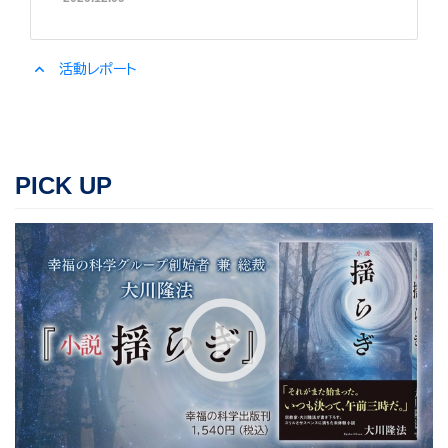
expand_less
活動レポート
PICK UP