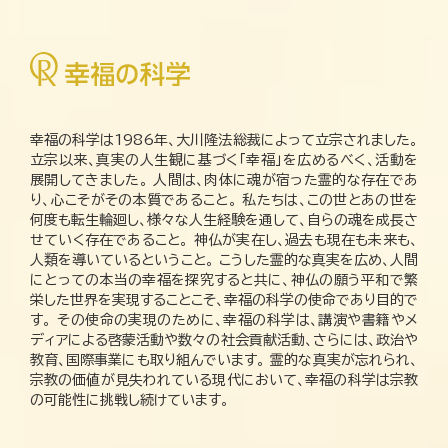
幸福の科学は1986年、大川隆法総裁によって立宗されました。
立宗以来、真実の人生観に基づく「幸福」を広めるべく、活動を
展開してきました。 人間は、肉体に魂が宿った霊的な存在であ
り、心こそがその本質であること。 私たちは、この世とあの世を
何度も転生輪廻し、様々な人生経験を通して、自らの魂を成長さ
せていく存在であること。 神仏が実在し、過去も現在も未来も、
人類を導いているということ。 こうした霊的な真実を広め、人間
にとっての本当の幸福を探究すると共に、神仏の願う平和で繁
栄した世界を実現することこそ、幸福の科学の使命であり目的で
す。 その使命の実現のために、幸福の科学は、講演や書籍やメ
ディアによる啓蒙活動や数々の社会貢献活動、さらには、政治や
教育、国際事業にも取り組んでいます。 霊的な真実が忘れられ、
宗教の価値が見失われている現代において、幸福の科学は宗教
の可能性に挑戦し続けています。