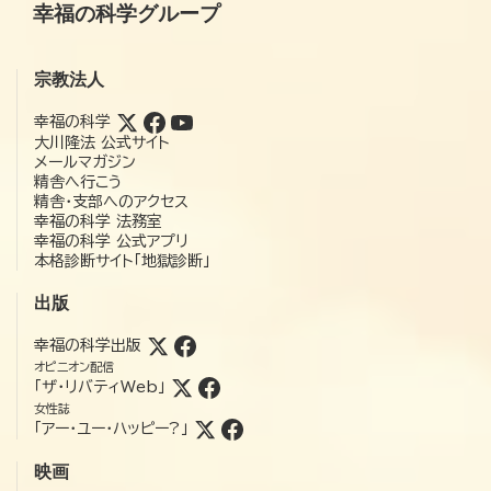
幸福の科学グループ
宗教法人
幸福の科学
大川隆法 公式サイト
メールマガジン
精舎へ行こう
精舎・支部へのアクセス
幸福の科学 法務室
幸福の科学 公式アプリ
本格診断サイト「地獄診断」
出版
幸福の科学出版
オピニオン配信
「ザ・リバティWeb」
女性誌
「アー・ユー・ハッピー?」
映画