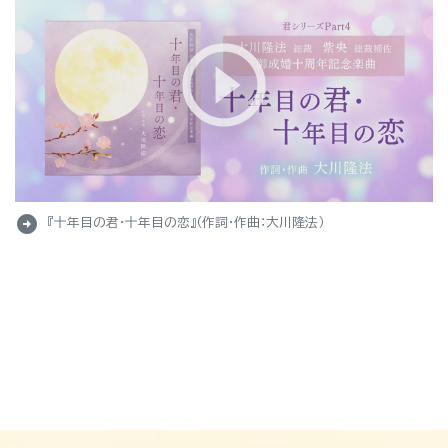
arrow_circle_right
『十年目の君・十年目の恋』（作詞・作曲：大川隆法）