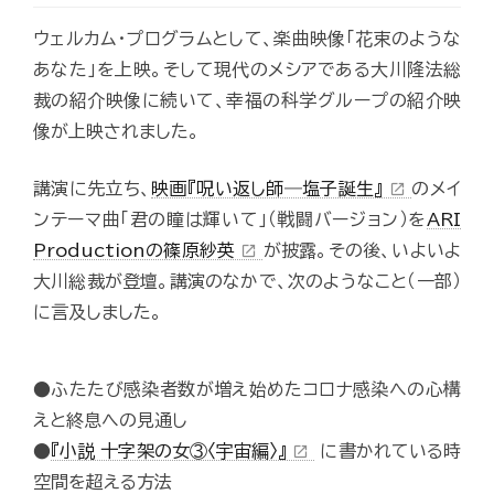
ウェルカム・プログラムとして、楽曲映像「花束のような
あなた」を上映。そして現代のメシアである大川隆法総
裁の紹介映像に続いて、幸福の科学グループの紹介映
像が上映されました。
講演に先立ち、
映画『呪い返し師―塩子誕生』
のメイ
open_in_new
ンテーマ曲「君の瞳は輝いて」（戦闘バージョン）を
ARI
Productionの篠原紗英
が披露。その後、いよいよ
open_in_new
大川総裁が登壇。講演のなかで、次のようなこと（一部）
に言及しました。
●ふたたび感染者数が増え始めたコロナ感染への心構
えと終息への見通し
●
『小説 十字架の女③〈宇宙編〉』
に書かれている時
open_in_new
空間を超える方法