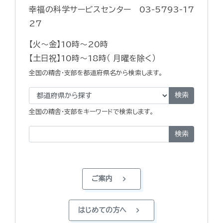
幸福の科学サービスセンター 03-5793-17
27
【火～金】10時～20時
【土日祝】10時～18時（ 月曜を除く）
全国の精舎・支部を都道府県名から検索します。
検索
全国の精舎・支部をキーワードで検索します。
検索
chevron_right
ご案内
chevron_right
はじめての方へ