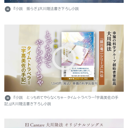
arrow_circle_right
『小説 揺らぎ』大川隆法書き下ろし小説
arrow_circle_right
『小説 とっちめてやらなくちゃ－タイム・トラベラー「宇高美佐の手
記」』大川隆法書き下ろし小説