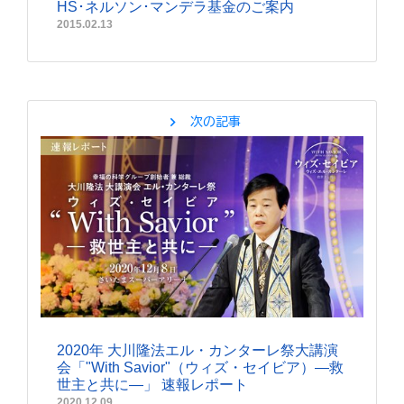
HS･ネルソン･マンデラ基金のご案内
2015.02.13
chevron_right
次の記事
2020年 大川隆法エル・カンターレ祭大講演
会「"With Savior"（ウィズ・セイビア）―救
世主と共に―」 速報レポート
2020.12.09