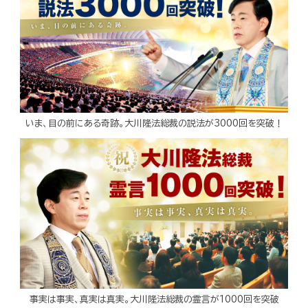
いま、目の前にある奇跡。大川隆法総裁の説法が3000回を突破！
事実は事実、真実は真実。大川隆法総裁の霊言が1000回を突破