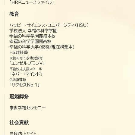
「HRPニュースファイル」
教育
ハッピー・サイエンス・ユニバーシティ（HSU）
学校法人 幸福の科学学園
幸福の科学学園那須本校
幸福の科学学園関西校
幸福の科学大学(仮称/現在構想中)
HS政経塾
天使を育てる幼児教育
「エンゼルプランV」
不登校児支援スクール
「ネバー・マインド」
仏法真理塾
「サクセスNo.1」
冠婚葬祭
来世幸福セレモニー
社会貢献
自殺防止サイト