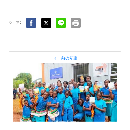
print
シェア：
chevron_left
前の記事