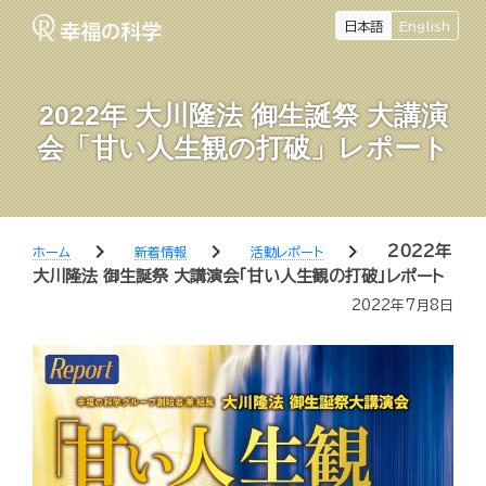
日本語
English
2022年 大川隆法 御生誕祭 大講演
会「甘い人生観の打破」レポート
chevron_right
chevron_right
chevron_right
2022年
ホーム
新着情報
活動レポート
大川隆法 御生誕祭 大講演会「甘い人生観の打破」レポート
2022年7月8日