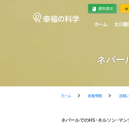
book
arrow_forward
資料請求
ホーム
大川隆
ネパー
chevron_right
chevron_right
ホーム
新着情報
活動レ
ネパールでのHS･ネルソン･マ