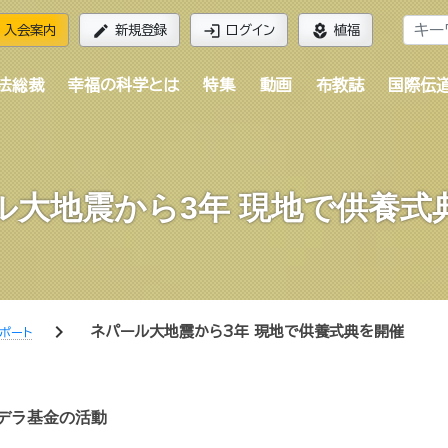
edit
login
local_florist
入会案内
新規登録
ログイン
植福
法総裁
幸福の科学とは
特集
動画
布教誌
国際伝
ル大地震から3年 現地で供養式
chevron_right
ネパール大地震から3年 現地で供養式典を開催
ポート
ンデラ基金の活動