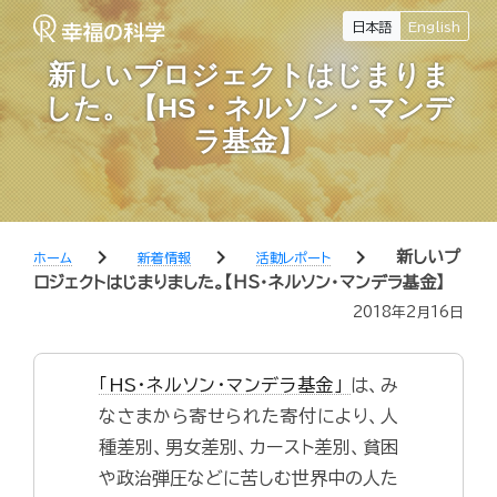
日本語
English
新しいプロジェクトはじまりま
した。【HS・ネルソン・マンデ
ラ基金】
chevron_right
chevron_right
chevron_right
新しいプ
ホーム
新着情報
活動レポート
ロジェクトはじまりました。【HS・ネルソン・マンデラ基金】
2018年2月16日
「HS・ネルソン・マンデラ基金」
は、み
なさまから寄せられた寄付により、人
種差別、男女差別、カースト差別、貧困
や政治弾圧などに苦しむ世界中の人た