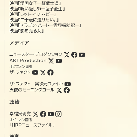
映画『愛国女子―紅武士道』
映画『呪い返し師—塩子誕生』
映画『レット・イット・ビー』
映画『二十歳に還りたい。』
映画『ドラゴン・ハート―霊界探訪記―』
映画『影を売る女』
メディア
ニュースター・プロダクション
ARI Production
オピニオン番組
ザ・ファクト
ザ・ファクト 異次元ファイル
天使のモーニングコール
政治
幸福実現党
オピニオン配信
「HRPニュースファイル」
教育