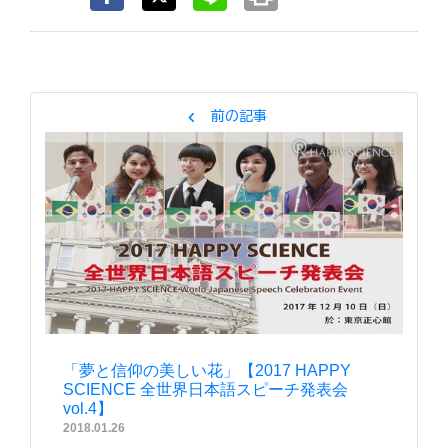
chevron_left
前の記事
「夢と信仰の美しい花」【2017 HAPPY
SCIENCE 全世界日本語スピーチ発表会
vol.4】
2018.01.26