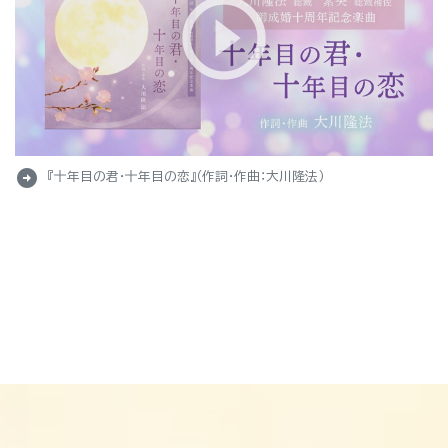
arrow_circle_right
『十年目の君・十年目の恋』（作詞・作曲：大川隆法）