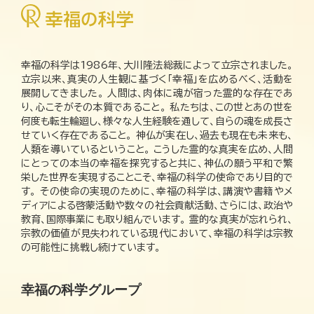
幸福の科学は1986年、大川隆法総裁によって立宗されました。
立宗以来、真実の人生観に基づく「幸福」を広めるべく、活動を
展開してきました。 人間は、肉体に魂が宿った霊的な存在であ
り、心こそがその本質であること。 私たちは、この世とあの世を
何度も転生輪廻し、様々な人生経験を通して、自らの魂を成長さ
せていく存在であること。 神仏が実在し、過去も現在も未来も、
人類を導いているということ。 こうした霊的な真実を広め、人間
にとっての本当の幸福を探究すると共に、神仏の願う平和で繁
栄した世界を実現することこそ、幸福の科学の使命であり目的で
す。 その使命の実現のために、幸福の科学は、講演や書籍やメ
ディアによる啓蒙活動や数々の社会貢献活動、さらには、政治や
教育、国際事業にも取り組んでいます。 霊的な真実が忘れられ、
宗教の価値が見失われている現代において、幸福の科学は宗教
の可能性に挑戦し続けています。
幸福の科学グループ