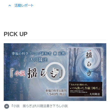
expand_less
活動レポート
PICK UP
arrow_circle_right
『小説 揺らぎ』大川隆法書き下ろし小説