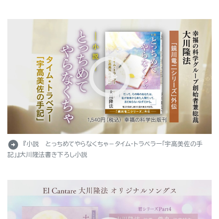
arrow_circle_right
『小説 とっちめてやらなくちゃ－タイム・トラベラー「宇高美佐の手
記」』大川隆法書き下ろし小説