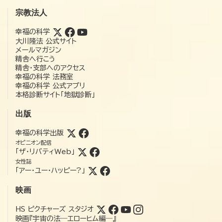
宗教法人
幸福の科学
大川隆法 公式サイト
メールマガジン
精舎へ行こう
精舎・支部へのアクセス
幸福の科学 法務室
幸福の科学 公式アプリ
本格診断サイト「地獄診断」
出版
幸福の科学出版
オピニオン配信
「ザ・リバティWeb」
女性誌
「アー・ユー・ハッピー?」
映画
HS ピクチャーズ スタジオ
映画『宇宙の法―エローヒム編―』