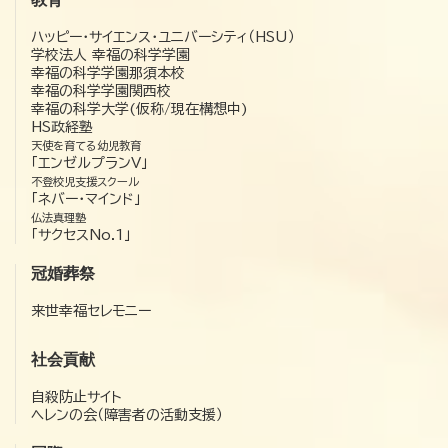
ハッピー・サイエンス・ユニバーシティ（HSU）
学校法人 幸福の科学学園
幸福の科学学園那須本校
幸福の科学学園関西校
幸福の科学大学(仮称/現在構想中)
HS政経塾
天使を育てる幼児教育
「エンゼルプランV」
不登校児支援スクール
「ネバー・マインド」
仏法真理塾
「サクセスNo.1」
冠婚葬祭
来世幸福セレモニー
社会貢献
自殺防止サイト
ヘレンの会（障害者の活動支援）