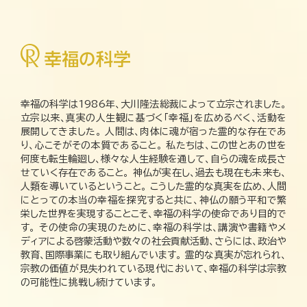
幸福の科学は1986年、大川隆法総裁によって立宗されました。
立宗以来、真実の人生観に基づく「幸福」を広めるべく、活動を
展開してきました。 人間は、肉体に魂が宿った霊的な存在であ
り、心こそがその本質であること。 私たちは、この世とあの世を
何度も転生輪廻し、様々な人生経験を通して、自らの魂を成長さ
せていく存在であること。 神仏が実在し、過去も現在も未来も、
人類を導いているということ。 こうした霊的な真実を広め、人間
にとっての本当の幸福を探究すると共に、神仏の願う平和で繁
栄した世界を実現することこそ、幸福の科学の使命であり目的で
す。 その使命の実現のために、幸福の科学は、講演や書籍やメ
ディアによる啓蒙活動や数々の社会貢献活動、さらには、政治や
教育、国際事業にも取り組んでいます。 霊的な真実が忘れられ、
宗教の価値が見失われている現代において、幸福の科学は宗教
の可能性に挑戦し続けています。