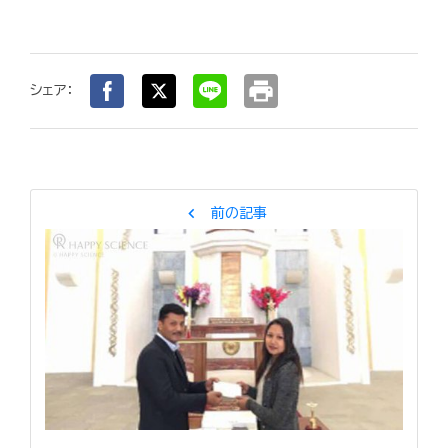
print
シェア：
chevron_left
前の記事