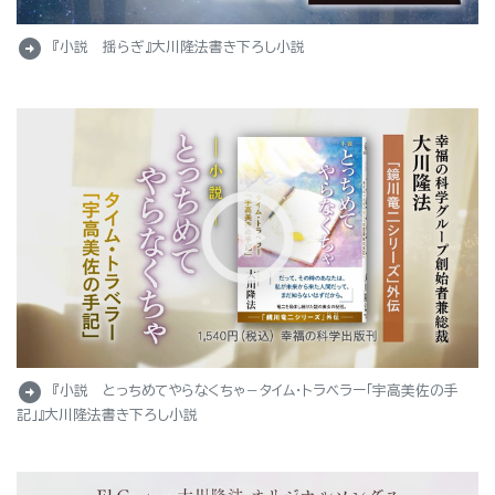
arrow_circle_right
『小説 揺らぎ』大川隆法書き下ろし小説
arrow_circle_right
『小説 とっちめてやらなくちゃ－タイム・トラベラー「宇高美佐の手
記」』大川隆法書き下ろし小説