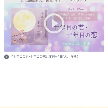
arrow_circle_right
『十年目の君・十年目の恋』（作詞・作曲：大川隆法）