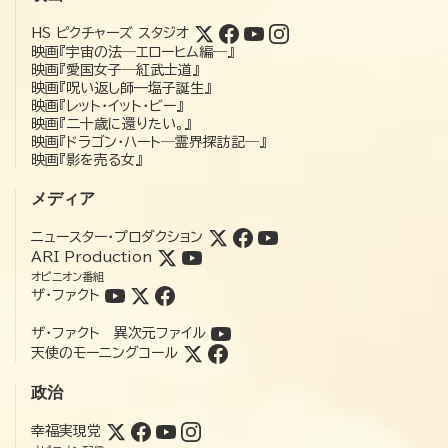
HS ピクチャーズ スタジオ
映画『宇宙の法―エローヒム編―』
映画『愛国女子―紅武士道』
映画『呪い返し師—塩子誕生』
映画『レット・イット・ビー』
映画『二十歳に還りたい。』
映画『ドラゴン・ハート―霊界探訪記―』
映画『影を売る女』
メディア
ニュースター・プロダクション
ARI Production
オピニオン番組
ザ・ファクト
ザ・ファクト 異次元ファイル
天使のモーニングコール
政治
幸福実現党