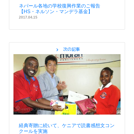
ネパール各地の学校復興作業のご報告
【HS・ネルソン・マンデラ基金】
2017.04.15
chevron_right
次の記事
経典寄贈に続いて、ケニアで読書感想文コン
クールを実施