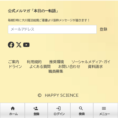
公式メルマガ「本日の一転語」
毎朝8時に大川隆法総裁ご著書より抜粋メッセージが届きます！
登録
ご案内
利用規約
推奨環境
ソーシャルメディア・ガイ
ドライン
よくある質問
お問い合わせ
資料請求
職員募集
©
HAPPY SCIENCE
home
person_add
login
search
menu
ホーム
登録
ログイン
検索
メニュー