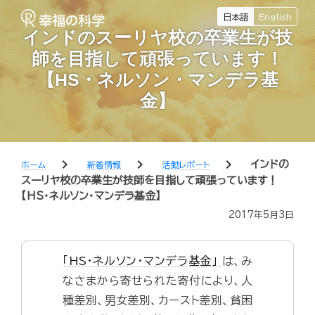
日本語
English
インドのスーリヤ校の卒業生が技
師を目指して頑張っています！
【HS・ネルソン・マンデラ基
金】
chevron_right
chevron_right
chevron_right
インドの
ホーム
新着情報
活動レポート
スーリヤ校の卒業生が技師を目指して頑張っています！
【HS・ネルソン・マンデラ基金】
2017年5月3日
「HS・ネルソン・マンデラ基金」
は、み
なさまから寄せられた寄付により、人
種差別、男女差別、カースト差別、貧困