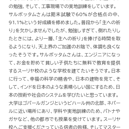
の勉強、そして、工事現場での実地訓練をしています。
サルボッタムさんは期末試験で60%が合格点の中、
91.1%という好成績を修めました。普段から「主への祈
り」を欠かしませんでしたが、勉強しすぎて、倒れたりし
たときには、より一層、「主への祈り」を捧げる時間を取
るようになり、天上界のご加護のお陰で、体調も良くな
ったそうです。サルボッタムさんは、エンジニアになっ
て、お金を貯めて貧しい子供たちに無料で教育を提供
するスーリヤ校のような学校を建てたいそうです。日本
に行って、幸福の科学の精舎や、日本の建物を見て、そ
して、インドを日本のような素晴らしい国にするため、日
本の技術や社会のシステムを学びたいと思っています。
大学はゴパールガンジというビハール州の北部、ネパー
ルに近い場所にあり、学科や実地訓練のため、パトナや
ガヤなど、他の都市でも授業を受けています。スーリヤ
校へご支援くださっている信者の皆様、そしてマスター