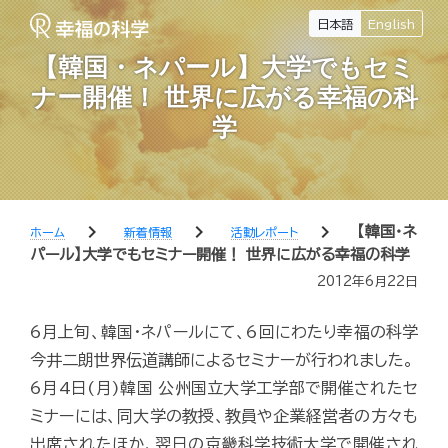
日本語
English
【韓国・ネパール】大学でもセミ
ナー開催！ 世界に広がる幸福の科
学
chevron_right
chevron_right
chevron_right
【韓国・ネ
ホーム
新着情報
活動レポート
パール】大学でもセミナー開催！ 世界に広がる幸福の科学
2012年6月22日
6月上旬、韓国・ネパールにて、6回にわたり幸福の科学
今井二朗世界伝道講師によるセミナーが行われました。
6月4日(月)韓国 公州国立大学工学部で開催されたセ
ミナーには、同大学の教授、教員や企業経営者の方々も
出席されたほか、翌日の京畿科学技術大学で開催され