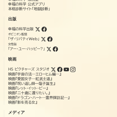
幸福の科学 公式アプリ
本格診断サイト「地獄診断」
出版
幸福の科学出版
オピニオン配信
「ザ・リバティWeb」
女性誌
「アー・ユー・ハッピー?」
映画
HS ピクチャーズ スタジオ
映画『宇宙の法―エローヒム編―』
映画『愛国女子―紅武士道』
映画『呪い返し師—塩子誕生』
映画『レット・イット・ビー』
映画『二十歳に還りたい。』
映画『ドラゴン・ハート―霊界探訪記―』
映画『影を売る女』
メディア