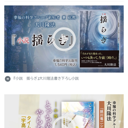
arrow_circle_right
『小説 揺らぎ』大川隆法書き下ろし小説