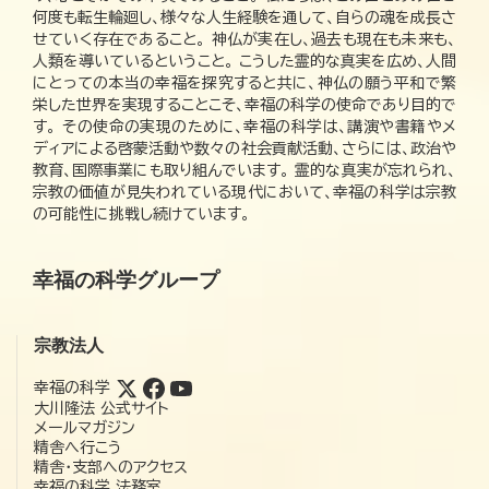
何度も転生輪廻し、様々な人生経験を通して、自らの魂を成長さ
せていく存在であること。 神仏が実在し、過去も現在も未来も、
人類を導いているということ。 こうした霊的な真実を広め、人間
にとっての本当の幸福を探究すると共に、神仏の願う平和で繁
栄した世界を実現することこそ、幸福の科学の使命であり目的で
す。 その使命の実現のために、幸福の科学は、講演や書籍やメ
ディアによる啓蒙活動や数々の社会貢献活動、さらには、政治や
教育、国際事業にも取り組んでいます。 霊的な真実が忘れられ、
宗教の価値が見失われている現代において、幸福の科学は宗教
の可能性に挑戦し続けています。
幸福の科学グループ
宗教法人
幸福の科学
大川隆法 公式サイト
メールマガジン
精舎へ行こう
精舎・支部へのアクセス
幸福の科学 法務室