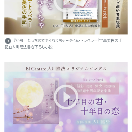
arrow_circle_right
『小説 とっちめてやらなくちゃ－タイム・トラベラー「宇高美佐の手
記」』大川隆法書き下ろし小説