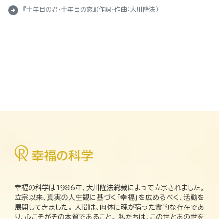
arrow_circle_right
『十年目の君・十年目の恋』（作詞・作曲：大川隆法）
幸福の科学は1986年、大川隆法総裁によって立宗されました。
立宗以来、真実の人生観に基づく「幸福」を広めるべく、活動を
展開してきました。 人間は、肉体に魂が宿った霊的な存在であ
り、心こそがその本質であること。 私たちは、この世とあの世を