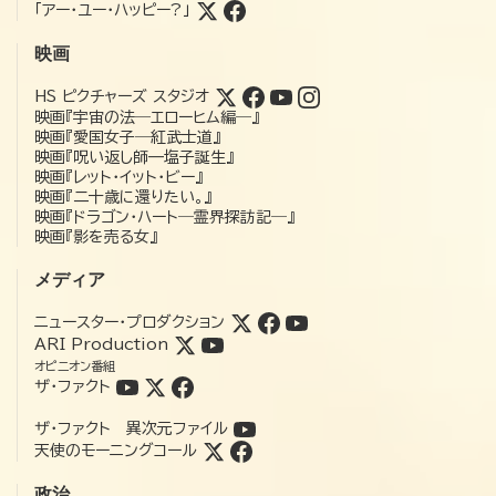
「アー・ユー・ハッピー?」
映画
HS ピクチャーズ スタジオ
映画『宇宙の法―エローヒム編―』
映画『愛国女子―紅武士道』
映画『呪い返し師—塩子誕生』
映画『レット・イット・ビー』
映画『二十歳に還りたい。』
映画『ドラゴン・ハート―霊界探訪記―』
映画『影を売る女』
メディア
ニュースター・プロダクション
ARI Production
オピニオン番組
ザ・ファクト
ザ・ファクト 異次元ファイル
天使のモーニングコール
政治