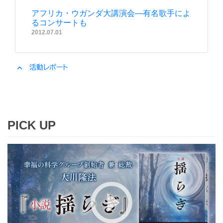
アフリカ・ウガンダ大講演会―有名歌手によ
るコンサートも
2012.07.01
expand_less
活動レポート
PICK UP