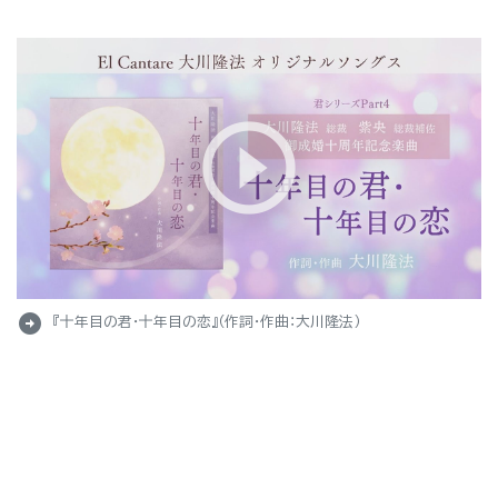
arrow_circle_right
『十年目の君・十年目の恋』（作詞・作曲：大川隆法）