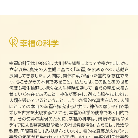
幸福の科学は1986年、大川隆法総裁によって立宗されました。
立宗以来、真実の人生観に基づく「幸福」を広めるべく、活動を
展開してきました。 人間は、肉体に魂が宿った霊的な存在であ
り、心こそがその本質であること。 私たちは、この世とあの世を
何度も転生輪廻し、様々な人生経験を通して、自らの魂を成長さ
せていく存在であること。 神仏が実在し、過去も現在も未来も、
人類を導いているということ。 こうした霊的な真実を広め、人間
にとっての本当の幸福を探究すると共に、神仏の願う平和で繁
栄した世界を実現することこそ、幸福の科学の使命であり目的で
す。 その使命の実現のために、幸福の科学は、講演や書籍やメ
ディアによる啓蒙活動や数々の社会貢献活動、さらには、政治や
教育、国際事業にも取り組んでいます。 霊的な真実が忘れられ、
宗教の価値が見失われている現代において、幸福の科学は宗教