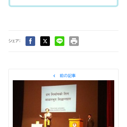
print
シェア：
chevron_left
前の記事