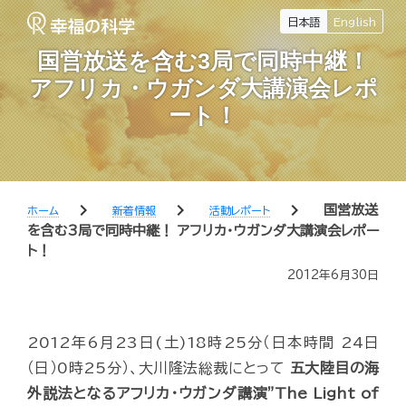
日本語
English
国営放送を含む3局で同時中継！
アフリカ・ウガンダ大講演会レポ
ート！
chevron_right
chevron_right
chevron_right
国営放送
ホーム
新着情報
活動レポート
を含む3局で同時中継！ アフリカ・ウガンダ大講演会レポー
ト！
2012年6月30日
2012年6月23日(土)18時25分（日本時間 24日
（日）0時25分）、大川隆法総裁にとって
五大陸目の海
外説法となるアフリカ・ウガンダ講演”The Light of