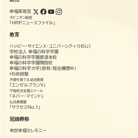
幸福実現党
オピニオン配信
「HRPニュースファイル」
教育
ハッピー・サイエンス・ユニバーシティ（HSU）
学校法人 幸福の科学学園
幸福の科学学園那須本校
幸福の科学学園関西校
幸福の科学大学(仮称/現在構想中)
HS政経塾
天使を育てる幼児教育
「エンゼルプランV」
不登校児支援スクール
「ネバー・マインド」
仏法真理塾
「サクセスNo.1」
冠婚葬祭
来世幸福セレモニー