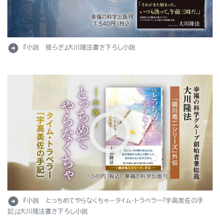
arrow_circle_right
『小説 揺らぎ』大川隆法書き下ろし小説
arrow_circle_right
『小説 とっちめてやらなくちゃ－タイム・トラベラー「宇高美佐の手
記」』大川隆法書き下ろし小説