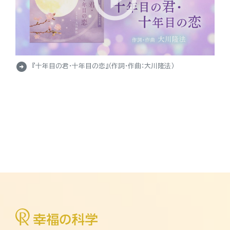
arrow_circle_right
『十年目の君・十年目の恋』（作詞・作曲：大川隆法）