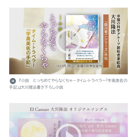
arrow_circle_right
『小説 とっちめてやらなくちゃ－タイム・トラベラー「宇高美佐の
手記」』大川隆法書き下ろし小説