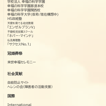
学校法人 幸福の科学学園
幸福の科学学園那須本校
幸福の科学学園関西校
幸福の科学大学(仮称/現在構想中)
HS政経塾
天使を育てる幼児教育
「エンゼルプランV」
不登校児支援スクール
「ネバー・マインド」
仏法真理塾
「サクセスNo.1」
冠婚葬祭
来世幸福セレモニー
社会貢献
自殺防止サイト
ヘレンの会（障害者の活動支援）
国際
International