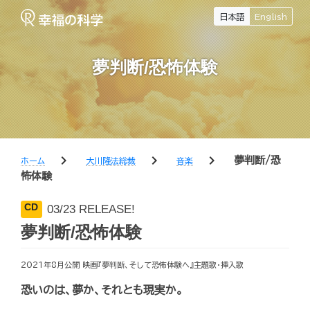
日本語
English
夢判断/恐怖体験
chevron_right
chevron_right
chevron_right
夢判断/恐
ホーム
大川隆法総裁
音楽
怖体験
CD
03/23 RELEASE!
夢判断/恐怖体験
2021年8月公開 映画『夢判断、そして恐怖体験へ』主題歌・挿入歌
恐いのは、夢か、それとも現実か。