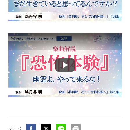
Play
print
シェア：