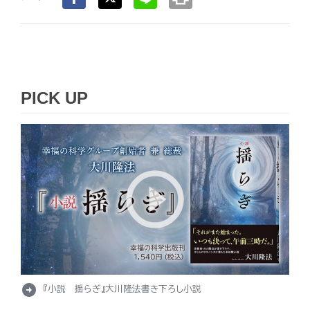
PICK UP
arrow_circle_right
『小説 揺らぎ』大川隆法書き下ろし小説