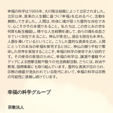
幸福の科学は1986年、大川隆法総裁によって立宗されました。
立宗以来、真実の人生観に基づく「幸福」を広めるべく、活動を
展開してきました。 人間は、肉体に魂が宿った霊的な存在であ
り、心こそがその本質であること。 私たちは、この世とあの世を
何度も転生輪廻し、様々な人生経験を通して、自らの魂を成長さ
せていく存在であること。 神仏が実在し、過去も現在も未来も、
人類を導いているということ。 こうした霊的な真実を広め、人間
にとっての本当の幸福を探究すると共に、神仏の願う平和で繁
栄した世界を実現することこそ、幸福の科学の使命であり目的で
す。 その使命の実現のために、幸福の科学は、講演や書籍やメ
ディアによる啓蒙活動や数々の社会貢献活動、さらには、政治や
教育、国際事業にも取り組んでいます。 霊的な真実が忘れられ、
宗教の価値が見失われている現代において、幸福の科学は宗教
の可能性に挑戦し続けています。
幸福の科学グループ
宗教法人