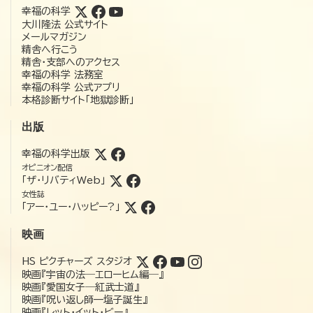
幸福の科学
大川隆法 公式サイト
メールマガジン
精舎へ行こう
精舎・支部へのアクセス
幸福の科学 法務室
幸福の科学 公式アプリ
本格診断サイト「地獄診断」
出版
幸福の科学出版
オピニオン配信
「ザ・リバティWeb」
女性誌
「アー・ユー・ハッピー?」
映画
HS ピクチャーズ スタジオ
映画『宇宙の法―エローヒム編―』
映画『愛国女子―紅武士道』
映画『呪い返し師—塩子誕生』
映画『レット・イット・ビー』