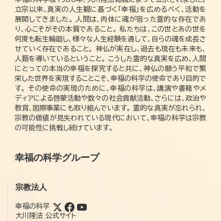
立宗以来、真実の人生観に基づく「幸福」を広めるべく、活動を
展開してきました。 人間は、肉体に魂が宿った霊的な存在であ
り、心こそがその本質であること。 私たちは、この世とあの世を
何度も転生輪廻し、様々な人生経験を通して、自らの魂を成長さ
せていく存在であること。 神仏が実在し、過去も現在も未来も、
人類を導いているということ。 こうした霊的な真実を広め、人間
にとっての本当の幸福を探究すると共に、神仏の願う平和で繁
栄した世界を実現することこそ、幸福の科学の使命であり目的で
す。 その使命の実現のために、幸福の科学は、講演や書籍やメ
ディアによる啓蒙活動や数々の社会貢献活動、さらには、政治や
教育、国際事業にも取り組んでいます。 霊的な真実が忘れられ、
宗教の価値が見失われている現代において、幸福の科学は宗教
の可能性に挑戦し続けています。
幸福の科学グループ
宗教法人
幸福の科学
大川隆法 公式サイト