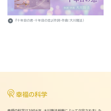
arrow_circle_right
『十年目の君・十年目の恋』（作詞・作曲：大川隆法）
幸福の科学は1986年、大川隆法総裁によって立宗されました。