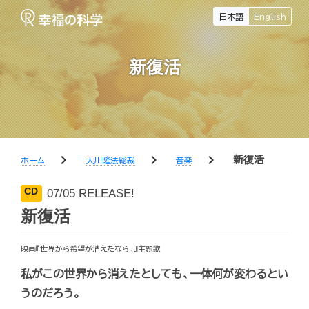
日本語
English
新復活
chevron_right
chevron_right
chevron_right
新復活
ホーム
大川隆法総裁
音楽
CD
07/05 RELEASE!
新復活
映画『世界から希望が消えたなら。』主題歌
私がこの世界から消えたとしても、一体何が変わるとい
うのだろう。