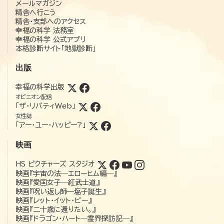
メールマガジン
精舎へ行こう
精舎・支部へのアクセス
幸福の科学 法務室
幸福の科学 公式アプリ
本格診断サイト「地獄診断」
出版
幸福の科学出版
オピニオン配信
「ザ・リバティWeb」
女性誌
「アー・ユー・ハッピー?」
映画
HS ピクチャーズ スタジオ
映画『宇宙の法―エローヒム編―』
映画『愛国女子―紅武士道』
映画『呪い返し師—塩子誕生』
映画『レット・イット・ビー』
映画『二十歳に還りたい。』
映画『ドラゴン・ハート―霊界探訪記―』