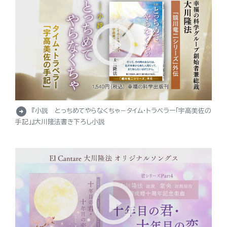
arrow_circle_right
『小説 とっちめてやらなくちゃ－タイム・トラベラー「宇高美佐の
手記」』大川隆法書き下ろし小説