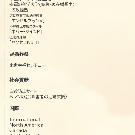
幸福の科学大学(仮称/現在構想中)
HS政経塾
天使を育てる幼児教育
「エンゼルプランV」
不登校児支援スクール
「ネバー・マインド」
仏法真理塾
「サクセスNo.1」
冠婚葬祭
来世幸福セレモニー
社会貢献
自殺防止サイト
ヘレンの会（障害者の活動支援）
国際
International
North America
Canada