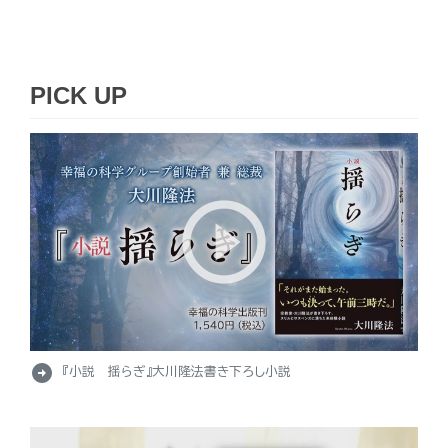
PICK UP
arrow_circle_right
『小説 揺らぎ』大川隆法書き下ろし小説