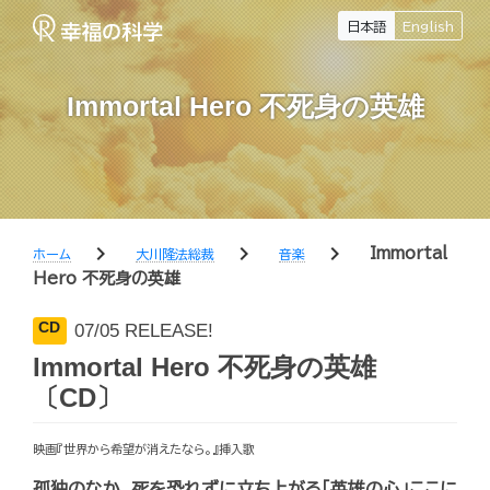
日本語
English
Immortal Hero 不死身の英雄
chevron_right
chevron_right
chevron_right
Immortal
ホーム
大川隆法総裁
音楽
Hero 不死身の英雄
CD
07/05 RELEASE!
Immortal Hero 不死身の英雄
〔CD〕
映画『世界から希望が消えたなら。』挿入歌
孤独のなか、死を恐れずに立ち上がる「英雄の心」ここに