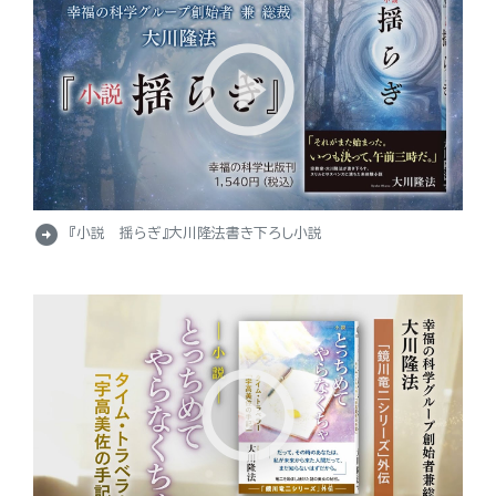
arrow_circle_right
『小説 揺らぎ』大川隆法書き下ろし小説