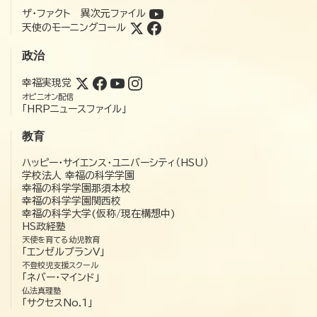
ザ・ファクト 異次元ファイル
天使のモーニングコール
政治
幸福実現党
オピニオン配信
「HRPニュースファイル」
教育
ハッピー・サイエンス・ユニバーシティ（HSU）
学校法人 幸福の科学学園
幸福の科学学園那須本校
幸福の科学学園関西校
幸福の科学大学(仮称/現在構想中)
HS政経塾
天使を育てる幼児教育
「エンゼルプランV」
不登校児支援スクール
「ネバー・マインド」
仏法真理塾
「サクセスNo.1」