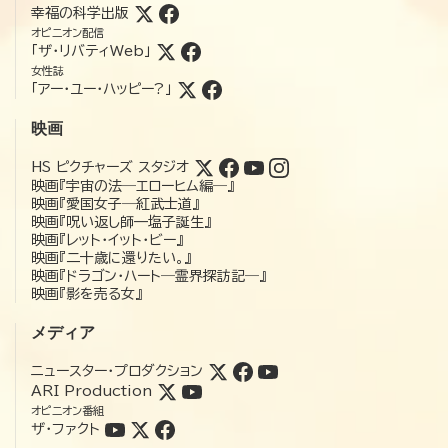
幸福の科学出版
オピニオン配信
「ザ・リバティWeb」
女性誌
「アー・ユー・ハッピー?」
映画
HS ピクチャーズ スタジオ
映画『宇宙の法―エローヒム編―』
映画『愛国女子―紅武士道』
映画『呪い返し師—塩子誕生』
映画『レット・イット・ビー』
映画『二十歳に還りたい。』
映画『ドラゴン・ハート―霊界探訪記―』
映画『影を売る女』
メディア
ニュースター・プロダクション
ARI Production
オピニオン番組
ザ・ファクト