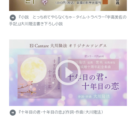
arrow_circle_right
『小説 とっちめてやらなくちゃ－タイム・トラベラー「宇高美佐の
手記」』大川隆法書き下ろし小説
arrow_circle_right
『十年目の君・十年目の恋』（作詞・作曲：大川隆法）