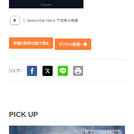
1. Immortal Hero 不死身の英雄
幸福の科学出版で見る
デジタル配信一覧
print
シェア：
PICK UP