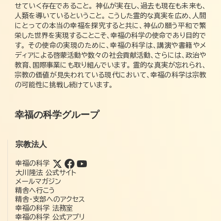
せていく存在であること。 神仏が実在し、過去も現在も未来も、
人類を導いているということ。 こうした霊的な真実を広め、人間
にとっての本当の幸福を探究すると共に、神仏の願う平和で繁
栄した世界を実現することこそ、幸福の科学の使命であり目的で
す。 その使命の実現のために、幸福の科学は、講演や書籍やメ
ディアによる啓蒙活動や数々の社会貢献活動、さらには、政治や
教育、国際事業にも取り組んでいます。 霊的な真実が忘れられ、
宗教の価値が見失われている現代において、幸福の科学は宗教
の可能性に挑戦し続けています。
幸福の科学グループ
宗教法人
幸福の科学
大川隆法 公式サイト
メールマガジン
精舎へ行こう
精舎・支部へのアクセス
幸福の科学 法務室
幸福の科学 公式アプリ