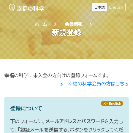
日本語
English
chevron_right
chevron_right
ホーム
会員情報
新規登録
幸福の科学に未入会の方向けの登録フォームです。
chevron_right
幸福の科学会員の方はこちら
>> English
登録について
下のフォームに、
メールアドレス
と
パスワード
を入力し
て、「認証メールを送信する」ボタンをクリックしてくだ