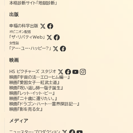
本格診断サイト「地獄診断」
出版
幸福の科学出版
オピニオン配信
「ザ・リバティWeb」
女性誌
「アー・ユー・ハッピー?」
映画
HS ピクチャーズ スタジオ
映画『宇宙の法―エローヒム編―』
映画『愛国女子―紅武士道』
映画『呪い返し師—塩子誕生』
映画『レット・イット・ビー』
映画『二十歳に還りたい。』
映画『ドラゴン・ハート―霊界探訪記―』
映画『影を売る女』
メディア
ニュースター・プロダクション