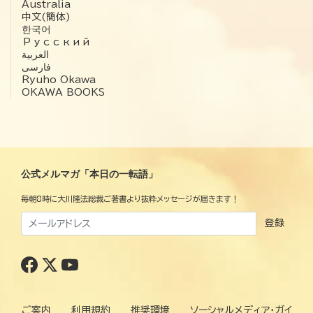
Australia
中文(簡体)
한국어
Русский
العربية‏
فارسی
Ryuho Okawa
OKAWA BOOKS
公式メルマガ「本日の一転語」
毎朝8時に大川隆法総裁ご著書より抜粋メッセージが届きます！
登録
ご案内
利用規約
推奨環境
ソーシャルメディア・ガイ