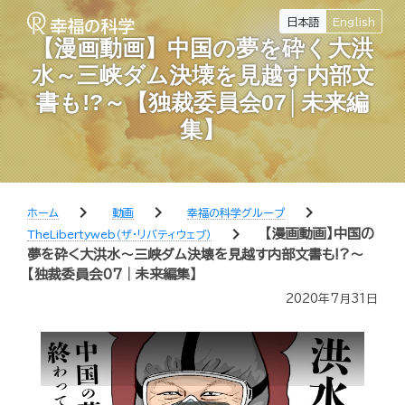
日本語
English
【漫画動画】中国の夢を砕く大洪
水～三峡ダム決壊を見越す内部文
書も!?～【独裁委員会07│未来編
集】
chevron_right
chevron_right
chevron_right
ホーム
動画
幸福の科学グループ
chevron_right
【漫画動画】中国の
TheLibertyweb（ザ・リバティウェブ）
夢を砕く大洪水～三峡ダム決壊を見越す内部文書も!?～
【独裁委員会07│未来編集】
2020年7月31日