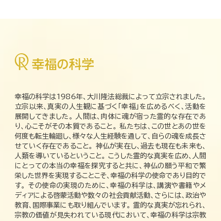
幸福の科学は1986年、大川隆法総裁によって立宗されました。
立宗以来、真実の人生観に基づく「幸福」を広めるべく、活動を
展開してきました。 人間は、肉体に魂が宿った霊的な存在であ
り、心こそがその本質であること。 私たちは、この世とあの世を
何度も転生輪廻し、様々な人生経験を通して、自らの魂を成長さ
せていく存在であること。 神仏が実在し、過去も現在も未来も、
人類を導いているということ。 こうした霊的な真実を広め、人間
にとっての本当の幸福を探究すると共に、神仏の願う平和で繁
栄した世界を実現することこそ、幸福の科学の使命であり目的で
す。 その使命の実現のために、幸福の科学は、講演や書籍やメ
ディアによる啓蒙活動や数々の社会貢献活動、さらには、政治や
教育、国際事業にも取り組んでいます。 霊的な真実が忘れられ、
宗教の価値が見失われている現代において、幸福の科学は宗教