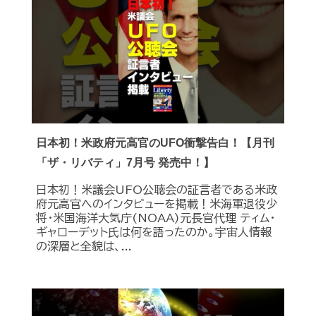
日本初！米政府元高官のUFO衝撃告白！【月刊
「ザ・リバティ」7月号 発売中！】
日本初！米議会UFO公聴会の証言者である米政
府元高官へのインタビューを掲載！米海軍退役少
将・米国海洋大気庁(NOAA)元長官代理 ティム・
ギャローデット氏は何を語ったのか。宇宙人情報
の深層と全貌は、...