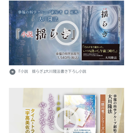
arrow_circle_right
『小説 揺らぎ』大川隆法書き下ろし小説