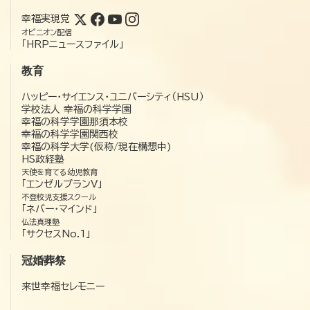
幸福実現党
オピニオン配信
「HRPニュースファイル」
教育
ハッピー・サイエンス・ユニバーシティ（HSU）
学校法人 幸福の科学学園
幸福の科学学園那須本校
幸福の科学学園関西校
幸福の科学大学(仮称/現在構想中)
HS政経塾
天使を育てる幼児教育
「エンゼルプランV」
不登校児支援スクール
「ネバー・マインド」
仏法真理塾
「サクセスNo.1」
冠婚葬祭
来世幸福セレモニー