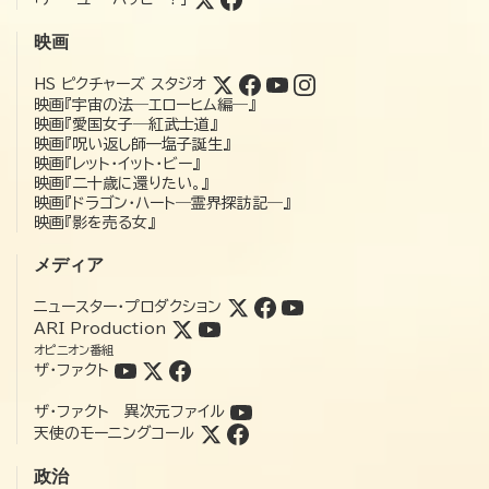
映画
HS ピクチャーズ スタジオ
映画『宇宙の法―エローヒム編―』
映画『愛国女子―紅武士道』
映画『呪い返し師—塩子誕生』
映画『レット・イット・ビー』
映画『二十歳に還りたい。』
映画『ドラゴン・ハート―霊界探訪記―』
映画『影を売る女』
メディア
ニュースター・プロダクション
ARI Production
オピニオン番組
ザ・ファクト
ザ・ファクト 異次元ファイル
天使のモーニングコール
政治