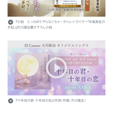
arrow_circle_right
『小説 とっちめてやらなくちゃ－タイム・トラベラー「宇高美佐の
手記」』大川隆法書き下ろし小説
arrow_circle_right
『十年目の君・十年目の恋』（作詞・作曲：大川隆法）