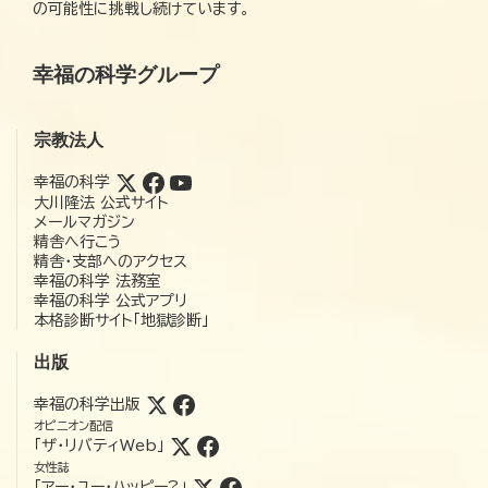
の可能性に挑戦し続けています。
幸福の科学グループ
宗教法人
幸福の科学
大川隆法 公式サイト
メールマガジン
精舎へ行こう
精舎・支部へのアクセス
幸福の科学 法務室
幸福の科学 公式アプリ
本格診断サイト「地獄診断」
出版
幸福の科学出版
オピニオン配信
「ザ・リバティWeb」
女性誌
「アー・ユー・ハッピー?」