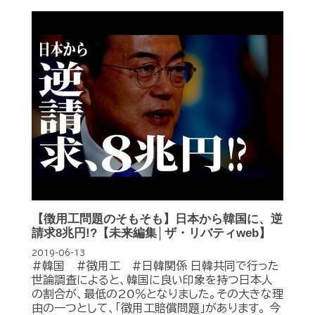
【徴用工問題のそもそも】日本から韓国に、逆
請求8兆円!?【未来編集│ザ・リバティweb】
2019-06-13
#韓国 #徴用工 #日韓関係 日韓共同で行った
世論調査によると、韓国に良い印象を持つ日本人
の割合が、最低の20％となりました。その大きな理
由の一つとして、「徴用工賠償問題」があります。 今