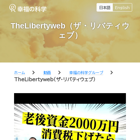
日本語
English
TheLibertyweb（ザ・リバティウ
ェブ）
chevron_right
chevron_right
chevron_right
ホーム
動画
幸福の科学グループ
TheLibertyweb（ザ・リバティウェブ）