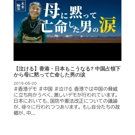
【泣ける】香港・日本もこうなる? 中国占領下
から母に黙って亡命した男の涙
2019-06-20
#香港デモ #中国 #泣ける 香港では中国の脅威
に立ち向かうべく、激しいデモが行われています。
日本においても、国防や憲法改正についての議論
が、徐々に行われつつあります。 もし自分たちの故
郷が、中...