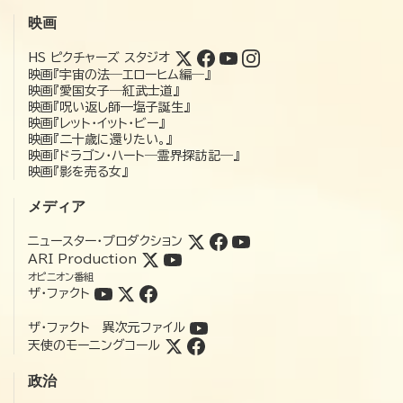
映画
HS ピクチャーズ スタジオ
映画『宇宙の法―エローヒム編―』
映画『愛国女子―紅武士道』
映画『呪い返し師—塩子誕生』
映画『レット・イット・ビー』
映画『二十歳に還りたい。』
映画『ドラゴン・ハート―霊界探訪記―』
映画『影を売る女』
メディア
ニュースター・プロダクション
ARI Production
オピニオン番組
ザ・ファクト
ザ・ファクト 異次元ファイル
天使のモーニングコール
政治