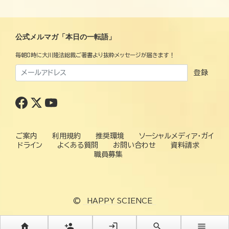
公式メルマガ「本日の一転語」
毎朝8時に大川隆法総裁ご著書より抜粋メッセージが届きます！
登録
ご案内
利用規約
推奨環境
ソーシャルメディア・ガイ
ドライン
よくある質問
お問い合わせ
資料請求
職員募集
©
HAPPY SCIENCE
home
person_add
login
search
menu