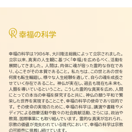
幸福の科学は1986年、大川隆法総裁によって立宗されました。
立宗以来、真実の人生観に基づく「幸福」を広めるべく、活動を
展開してきました。 人間は、肉体に魂が宿った霊的な存在であ
り、心こそがその本質であること。 私たちは、この世とあの世を
何度も転生輪廻し、様々な人生経験を通して、自らの魂を成長さ
せていく存在であること。 神仏が実在し、過去も現在も未来も、
人類を導いているということ。 こうした霊的な真実を広め、人間
にとっての本当の幸福を探究すると共に、神仏の願う平和で繁
栄した世界を実現することこそ、幸福の科学の使命であり目的で
す。 その使命の実現のために、幸福の科学は、講演や書籍やメ
ディアによる啓蒙活動や数々の社会貢献活動、さらには、政治や
教育、国際事業にも取り組んでいます。 霊的な真実が忘れられ、
宗教の価値が見失われている現代において、幸福の科学は宗教
の可能性に挑戦し続けています。