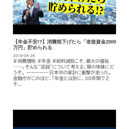
【年金不安!?】消費税下げたら「老後資金2000
万円」貯められる
2019-06-26
#消費増税 #年金 #給料減税こそ、最大の福祉
――。そんな“逆説”について考える、頭の体操にど
うぞ。 ーーーーー 日本中の家計に衝撃が走った。
金融庁がこのほど、「年金とは別に、30年間で２
千...