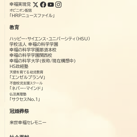
幸福実現党
オピニオン配信
「HRPニュースファイル」
教育
ハッピー・サイエンス・ユニバーシティ（HSU）
学校法人 幸福の科学学園
幸福の科学学園那須本校
幸福の科学学園関西校
幸福の科学大学(仮称/現在構想中)
HS政経塾
天使を育てる幼児教育
「エンゼルプランV」
不登校児支援スクール
「ネバー・マインド」
仏法真理塾
「サクセスNo.1」
冠婚葬祭
来世幸福セレモニー