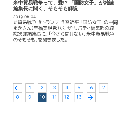
米中貿易戦争って、愛!? 「国防女子」が雑誌
編集長に聞く、そもそも解説
2019-06-04
#貿易戦争 #トランプ #習近平 「国防女子」の中岡
まきさん（幸福実現党）が、ザ・リバティ編集部の綾
織次郎編集長に、「今さら聞けない、米中貿易戦争
のそもそも」を聞きました。
arrow_back
1
2
3
4
5
6
7
arrow_forward
8
9
10
11
12
13