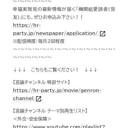
～・～・～・～・～・～
幸福実現党の最新情報が届く「機関紙愛読者(党
友)」にも、ぜひお申込み下さい！！
https://hr-
open_in_new
party.jp/newspaper/application/
※配信頻度：毎月2回程度
～・～・～・～・～・～・～・～・～・～・～・～・～・～・
～・～・～・～・～・～
↓↓↓ こちらもご覧ください！ ↓↓↓
【言論チャンネル 特設サイト】
https://hr-party.jp/movie/genron-
open_in_new
channel
【言論チャンネル テーマ別再生リスト】
＜外交・安全保障＞
https://www.youtube.com/playlist?