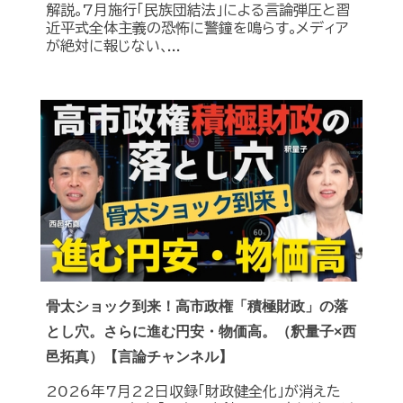
解説｡7月施行｢民族団結法｣による言論弾圧と習
近平式全体主義の恐怖に警鐘を鳴らす｡メディア
が絶対に報じない､...
骨太ショック到来！高市政権「積極財政」の落
とし穴。さらに進む円安・物価高。（釈量子×西
邑拓真）【言論チャンネル】
2026年7月22日収録「財政健全化」が消えた