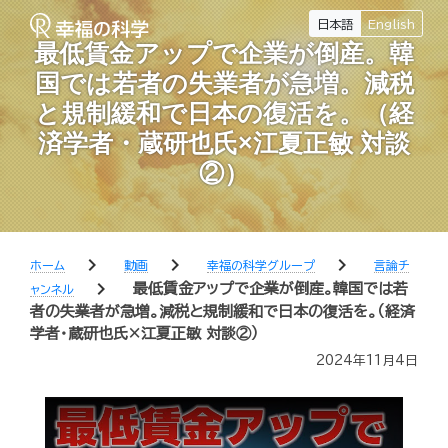
日本語
English
最低賃金アップで企業が倒産。韓
国では若者の失業者が急増。減税
と規制緩和で日本の復活を。（経
済学者・蔵研也氏×江夏正敏 対談
②）
chevron_right
chevron_right
chevron_right
ホーム
動画
幸福の科学グループ
言論チ
chevron_right
最低賃金アップで企業が倒産。韓国では若
ャンネル
者の失業者が急増。減税と規制緩和で日本の復活を。（経済
学者・蔵研也氏×江夏正敏 対談②）
2024年11月4日