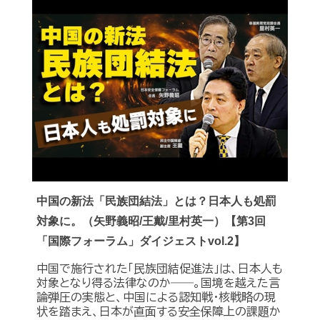
中国の新法「民族団結法」とは？日本人も処罰
対象に。（矢野義昭/王戴/里村英一）【第3回
「国際フォーラム」ダイジェストvol.2】
中国で施行された「民族団結促進法」は、日本人も
対象となり得る法律なのか――。国境を越えた言
論弾圧の実態と、中国による認知戦・核戦略の現
状を踏まえ、日本が直面する安全保障上の課題か