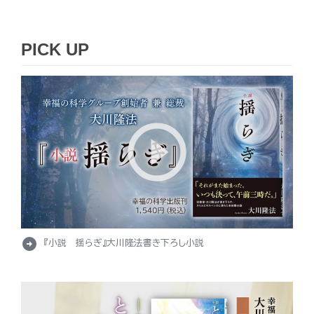
PICK UP
arrow_circle_right
『小説 揺らぎ』大川隆法書き下ろし小説