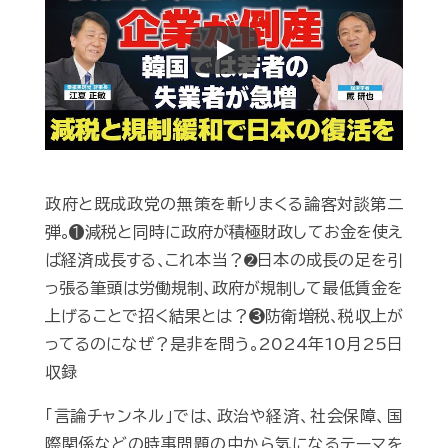
Play
政府と既成政党の無策を斬りまくる論客対談第二
弾｡❶減税と同時に政府が積極財政してお金を使え
ば経済成長する､これ本当？➋日本の成長の足を引
っ張る筆頭は労働規制､政府が規制して最低賃金を
上げることで招く結果とは？❸防衛増税､税収上が
ってるのになぜ？是非を問う｡2024年10月25日
収録
「言論チャンネル」では、政治や経済、社会保障、国
際関係などの時事問題の中から気になるテーマを