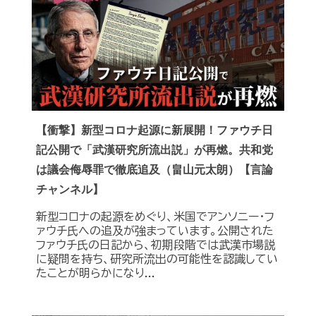
【衝撃】新型コロナ起源に新展開！ファウチ日
記公開で「武漢研究所流出説」が再燃。共和党
は議会侮辱罪で徹底追及（畠山元太朗）【言論
チャンネル】
新型コロナの起源をめぐり、米国でアンソニー・フ
ァウチ氏への追及が強まっています。公開された
ファウチ氏の日記から、初期段階では武漢市場説
に疑問を持ち、研究所流出の可能性を認識してい
たことが明らかになり...