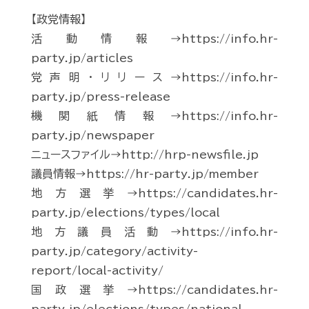
【政党情報】
活動情報→https://info.hr-
party.jp/articles
党声明・リリース→https://info.hr-
party.jp/press-release
機関紙情報→https://info.hr-
party.jp/newspaper
ニュースファイル→http://hrp-newsfile.jp
議員情報→https://hr-party.jp/member
地方選挙→https://candidates.hr-
party.jp/elections/types/local
地方議員活動→https://info.hr-
party.jp/category/activity-
report/local-activity/
国政選挙→https://candidates.hr-