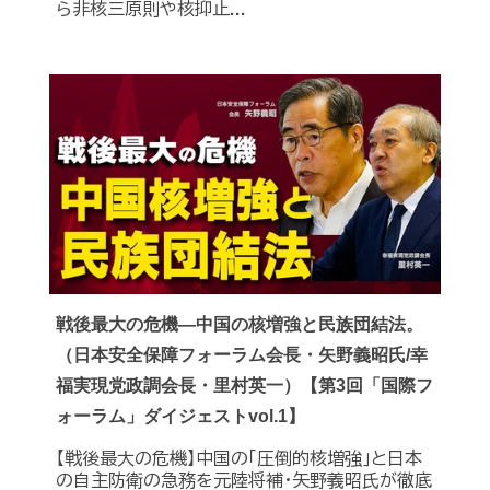
ら非核三原則や核抑止...
戦後最大の危機―中国の核増強と民族団結法。
（日本安全保障フォーラム会長・矢野義昭氏/幸
福実現党政調会長・里村英一）【第3回「国際フ
ォーラム」ダイジェストvol.1】
【戦後最大の危機】中国の｢圧倒的核増強｣と日本
の自主防衛の急務を元陸将補・矢野義昭氏が徹底