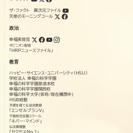
ザ・ファクト 異次元ファイル
天使のモーニングコール
政治
幸福実現党
オピニオン配信
「HRPニュースファイル」
教育
ハッピー・サイエンス・ユニバーシティ（HSU）
学校法人 幸福の科学学園
幸福の科学学園那須本校
幸福の科学学園関西校
幸福の科学大学(仮称/現在構想中)
HS政経塾
天使を育てる幼児教育
「エンゼルプランV」
不登校児支援スクール
「ネバー・マインド」
仏法真理塾
「サクセスNo.1」