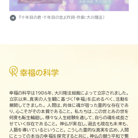
arrow_circle_right
『十年目の君・十年目の恋』（作詞・作曲：大川隆法）
幸福の科学は1986年、大川隆法総裁によって立宗されました。
立宗以来、真実の人生観に基づく「幸福」を広めるべく、活動を
展開してきました。 人間は、肉体に魂が宿った霊的な存在であ
り、心こそがその本質であること。 私たちは、この世とあの世を
何度も転生輪廻し、様々な人生経験を通して、自らの魂を成長さ
せていく存在であること。 神仏が実在し、過去も現在も未来も、
人類を導いているということ。 こうした霊的な真実を広め、人間
にとっての本当の幸福を探究すると共に、神仏の願う平和で繁