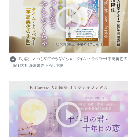
arrow_circle_right
『小説 とっちめてやらなくちゃ－タイム・トラベラー「宇高美佐の
手記」』大川隆法書き下ろし小説