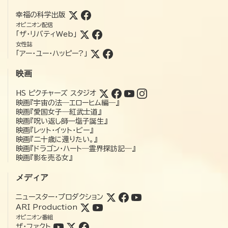
幸福の科学出版
オピニオン配信
「ザ・リバティWeb」
女性誌
「アー・ユー・ハッピー?」
映画
HS ピクチャーズ スタジオ
映画『宇宙の法―エローヒム編―』
映画『愛国女子―紅武士道』
映画『呪い返し師—塩子誕生』
映画『レット・イット・ビー』
映画『二十歳に還りたい。』
映画『ドラゴン・ハート―霊界探訪記―』
映画『影を売る女』
メディア
ニュースター・プロダクション
ARI Production
オピニオン番組
ザ・ファクト