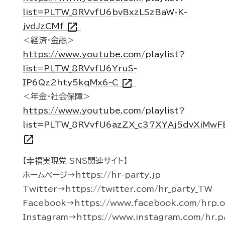
list=PLTW_8RVvfU6bvBxzLSzBaW-K-
open_in_new
jvdJzCMf
＜経済・金融＞
https://www.youtube.com/playlist?
list=PLTW_8RVvfU6YruS-
open_in_new
IP6Qz2hty5kqMx6-C
＜年金・社会保障＞
https://www.youtube.com/playlist?
list=PLTW_8RVvfU6azZX_c37XYAj5dvXiMwF
open_in_new
【幸福実現党 SNS関連サイト】
ホームページ→https://hr-party.jp
Twitter→https://twitter.com/hr_party_TW
Facebook→https://www.facebook.com/hrp.of
Instagram→https://www.instagram.com/hr.p