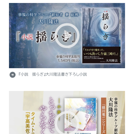
arrow_circle_right
『小説 揺らぎ』大川隆法書き下ろし小説