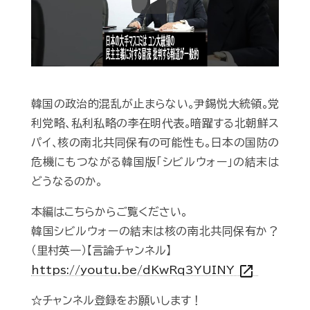
Play
韓国の政治的混乱が止まらない｡尹錫悦大統領｡党
利党略､私利私略の李在明代表｡暗躍する北朝鮮ス
パイ､核の南北共同保有の可能性も｡日本の国防の
危機にもつながる韓国版｢シビルウォー｣の結末は
どうなるのか｡
本編はこちらからご覧ください。
韓国シビルウォーの結末は核の南北共同保有か？
（里村英一）【言論チャンネル】
open_in_new
https://youtu.be/dKwRq3YUINY
☆チャンネル登録をお願いします！