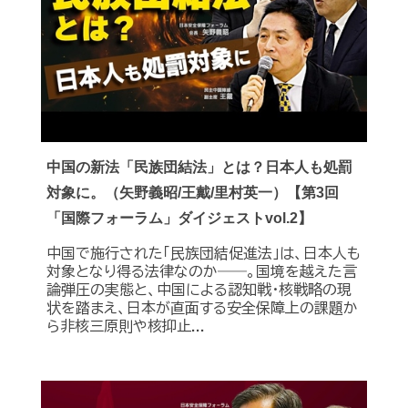
中国の新法「民族団結法」とは？日本人も処罰
対象に。（矢野義昭/王戴/里村英一）【第3回
「国際フォーラム」ダイジェストvol.2】
中国で施行された「民族団結促進法」は、日本人も
対象となり得る法律なのか――。国境を越えた言
論弾圧の実態と、中国による認知戦・核戦略の現
状を踏まえ、日本が直面する安全保障上の課題か
ら非核三原則や核抑止...