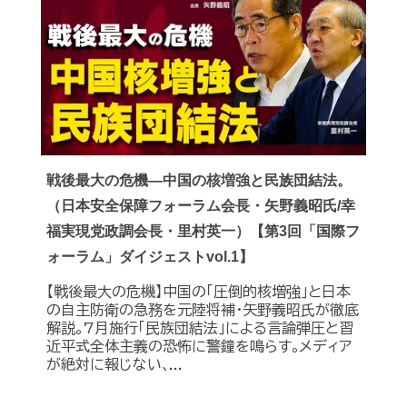
戦後最大の危機―中国の核増強と民族団結法。
（日本安全保障フォーラム会長・矢野義昭氏/幸
福実現党政調会長・里村英一）【第3回「国際フ
ォーラム」ダイジェストvol.1】
【戦後最大の危機】中国の｢圧倒的核増強｣と日本
の自主防衛の急務を元陸将補・矢野義昭氏が徹底
解説｡7月施行｢民族団結法｣による言論弾圧と習
近平式全体主義の恐怖に警鐘を鳴らす｡メディア
が絶対に報じない､...