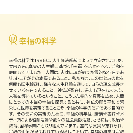
幸福の科学は1986年、大川隆法総裁によって立宗されました。
立宗以来、真実の人生観に基づく「幸福」を広めるべく、活動を
展開してきました。 人間は、肉体に魂が宿った霊的な存在であ
り、心こそがその本質であること。 私たちは、この世とあの世を
何度も転生輪廻し、様々な人生経験を通して、自らの魂を成長さ
せていく存在であること。 神仏が実在し、過去も現在も未来も、
人類を導いているということ。 こうした霊的な真実を広め、人間
にとっての本当の幸福を探究すると共に、神仏の願う平和で繁
栄した世界を実現することこそ、幸福の科学の使命であり目的で
す。 その使命の実現のために、幸福の科学は、講演や書籍やメ
ディアによる啓蒙活動や数々の社会貢献活動、さらには、政治や
教育、国際事業にも取り組んでいます。 霊的な真実が忘れられ、
宗教の価値が見失われている現代において、幸福の科学は宗教