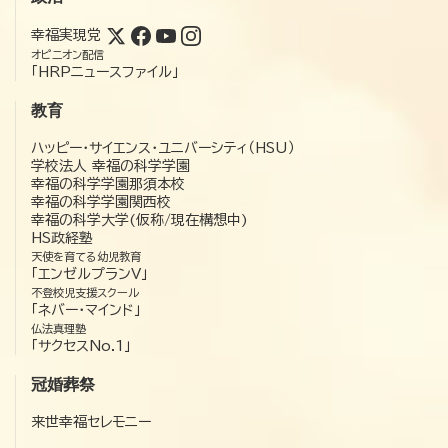
幸福実現党
オピニオン配信
「HRPニュースファイル」
教育
ハッピー・サイエンス・ユニバーシティ（HSU）
学校法人 幸福の科学学園
幸福の科学学園那須本校
幸福の科学学園関西校
幸福の科学大学(仮称/現在構想中)
HS政経塾
天使を育てる幼児教育
「エンゼルプランV」
不登校児支援スクール
「ネバー・マインド」
仏法真理塾
「サクセスNo.1」
冠婚葬祭
来世幸福セレモニー