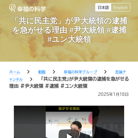
日本語
English
「共に民主党」が尹大統領の逮捕
を急がせる理由 #尹大統領 #逮捕
#ユン大統領
chevron_right
chevron_right
chevron_right
ホーム
動画
幸福の科学グループ
言論チ
chevron_right
「共に民主党」が尹大統領の逮捕を急がせる
ャンネル
理由 #尹大統領 #逮捕 #ユン大統領
2025年1月18日