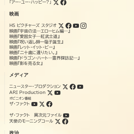
「アー・ユー・ハッピー?」
映画
HS ピクチャーズ スタジオ
映画『宇宙の法―エローヒム編―』
映画『愛国女子―紅武士道』
映画『呪い返し師—塩子誕生』
映画『レット・イット・ビー』
映画『二十歳に還りたい。』
映画『ドラゴン・ハート―霊界探訪記―』
映画『影を売る女』
メディア
ニュースター・プロダクション
ARI Production
オピニオン番組
ザ・ファクト
ザ・ファクト 異次元ファイル
天使のモーニングコール
政治