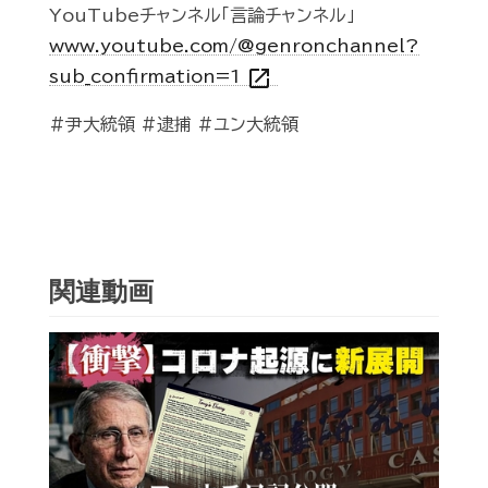
YouTubeチャンネル「言論チャンネル」
www.youtube.com/@genronchannel?
open_in_new
sub_confirmation=1
#尹大統領 #逮捕 #ユン大統領
関連動画