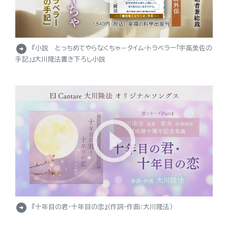
arrow_circle_right
『小説 とっちめてやらなくちゃ－タイム・トラベラー「宇高美佐の
手記」』大川隆法書き下ろし小説
arrow_circle_right
『十年目の君・十年目の恋』（作詞・作曲：大川隆法）