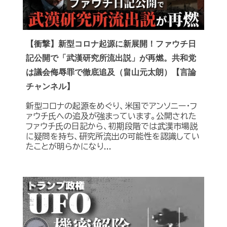
【衝撃】新型コロナ起源に新展開！ファウチ日
記公開で「武漢研究所流出説」が再燃。共和党
は議会侮辱罪で徹底追及（畠山元太朗）【言論
チャンネル】
新型コロナの起源をめぐり、米国でアンソニー・フ
ァウチ氏への追及が強まっています。公開された
ファウチ氏の日記から、初期段階では武漢市場説
に疑問を持ち、研究所流出の可能性を認識してい
たことが明らかになり...