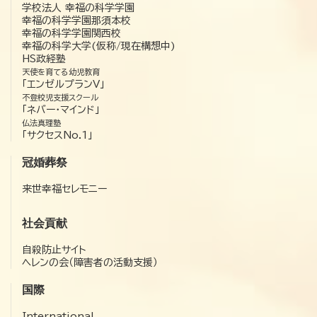
学校法人 幸福の科学学園
幸福の科学学園那須本校
幸福の科学学園関西校
幸福の科学大学(仮称/現在構想中)
HS政経塾
天使を育てる幼児教育
「エンゼルプランV」
不登校児支援スクール
「ネバー・マインド」
仏法真理塾
「サクセスNo.1」
冠婚葬祭
来世幸福セレモニー
社会貢献
自殺防止サイト
ヘレンの会（障害者の活動支援）
国際
International