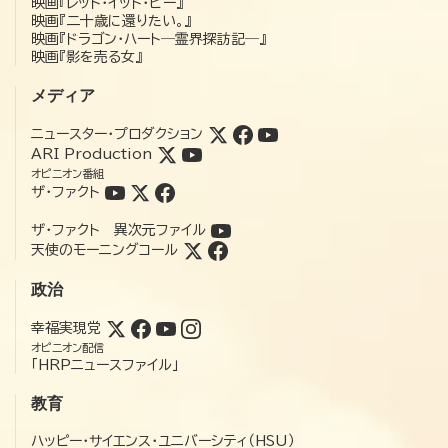
映画『レット・イット・ビー』
映画『二十歳に還りたい。』
映画『ドラゴン・ハート―霊界探訪記―』
映画『影を売る女』
メディア
ニュースター・プロダクション
ARI Production
オピニオン番組
ザ・ファクト
ザ・ファクト 異次元ファイル
天使のモーニングコール
政治
幸福実現党
オピニオン配信
「HRPニュースファイル」
教育
ハッピー・サイエンス・ユニバーシティ（HSU）