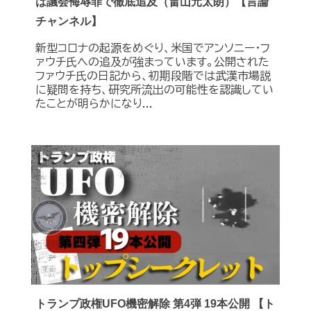
は議会侮辱罪で徹底追及（畠山元太朗）【言論
チャンネル】
新型コロナの起源をめぐり、米国でアンソニー・フ
ァウチ氏への追及が強まっています。公開された
ファウチ氏の日記から、初期段階では武漢市場説
に疑問を持ち、研究所流出の可能性を認識してい
たことが明らかになり...
トランプ政権UFO機密解除 第4弾 19本公開 【ト