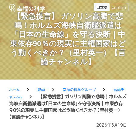
日本語
English
【緊急提言】 ガソリン高騰で悲
鳴！ホルムズ海峡自衛艦派遣は
「日本の生命線」を守る決断｜中
東依存90％の現実に主権国家はど
う動くべきか？（里村英一）【言
論チャンネル】
chevron_right
chevron_right
chevron_right
ホーム
動画
幸福の科学グループ
言論チ
chevron_right
【緊急提言】 ガソリン高騰で悲鳴！ホルムズ
ャンネル
海峡自衛艦派遣は「日本の生命線」を守る決断｜中東依存
90％の現実に主権国家はどう動くべきか？（里村英一）
【言論チャンネル】
2026年3月19日