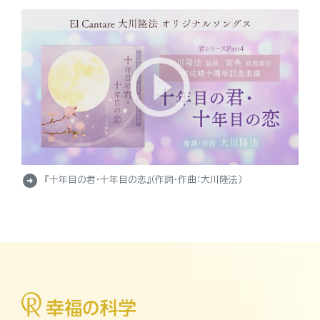
arrow_circle_right
『十年目の君・十年目の恋』（作詞・作曲：大川隆法）