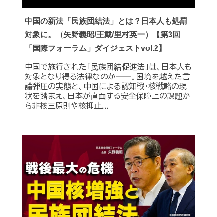
中国の新法「民族団結法」とは？日本人も処罰
対象に。（矢野義昭/王戴/里村英一）【第3回
「国際フォーラム」ダイジェストvol.2】
中国で施行された「民族団結促進法」は、日本人も
対象となり得る法律なのか――。国境を越えた言
論弾圧の実態と、中国による認知戦・核戦略の現
状を踏まえ、日本が直面する安全保障上の課題か
ら非核三原則や核抑止...