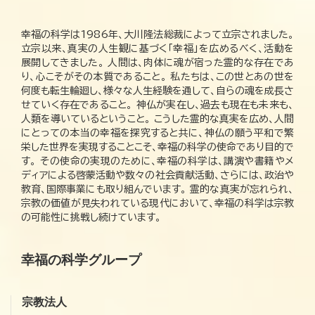
幸福の科学は1986年、大川隆法総裁によって立宗されました。
立宗以来、真実の人生観に基づく「幸福」を広めるべく、活動を
展開してきました。 人間は、肉体に魂が宿った霊的な存在であ
り、心こそがその本質であること。 私たちは、この世とあの世を
何度も転生輪廻し、様々な人生経験を通して、自らの魂を成長さ
せていく存在であること。 神仏が実在し、過去も現在も未来も、
人類を導いているということ。 こうした霊的な真実を広め、人間
にとっての本当の幸福を探究すると共に、神仏の願う平和で繁
栄した世界を実現することこそ、幸福の科学の使命であり目的で
す。 その使命の実現のために、幸福の科学は、講演や書籍やメ
ディアによる啓蒙活動や数々の社会貢献活動、さらには、政治や
教育、国際事業にも取り組んでいます。 霊的な真実が忘れられ、
宗教の価値が見失われている現代において、幸福の科学は宗教
の可能性に挑戦し続けています。
幸福の科学グループ
宗教法人