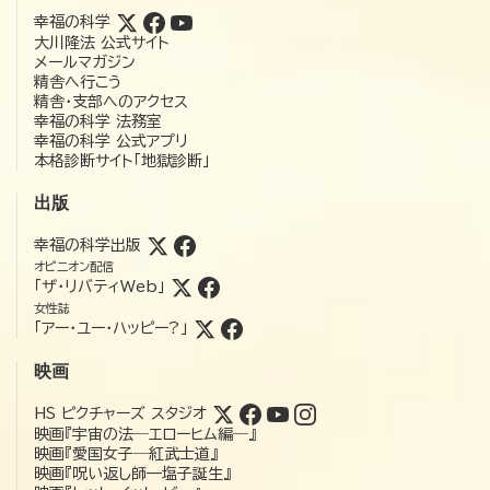
幸福の科学
大川隆法 公式サイト
メールマガジン
精舎へ行こう
精舎・支部へのアクセス
幸福の科学 法務室
幸福の科学 公式アプリ
本格診断サイト「地獄診断」
出版
幸福の科学出版
オピニオン配信
「ザ・リバティWeb」
女性誌
「アー・ユー・ハッピー?」
映画
HS ピクチャーズ スタジオ
映画『宇宙の法―エローヒム編―』
映画『愛国女子―紅武士道』
映画『呪い返し師—塩子誕生』