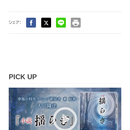
print
シェア：
PICK UP