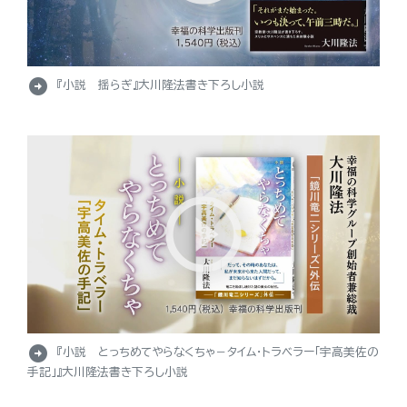
arrow_circle_right
『小説 揺らぎ』大川隆法書き下ろし小説
arrow_circle_right
『小説 とっちめてやらなくちゃ－タイム・トラベラー「宇高美佐の
手記」』大川隆法書き下ろし小説