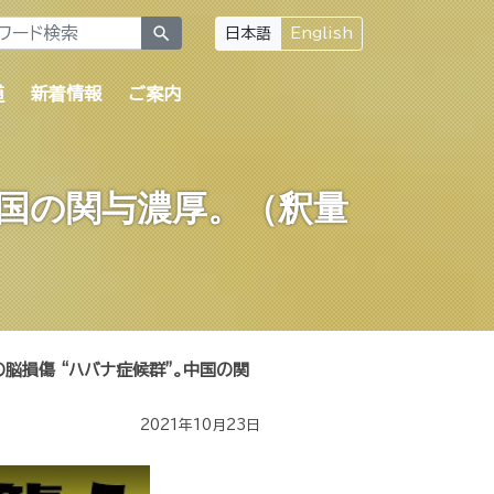
search
日本語
English
道
新着情報
ご案内
中国の関与濃厚。（釈量
の脳損傷 “ハバナ症候群”。中国の関
2021年10月23日