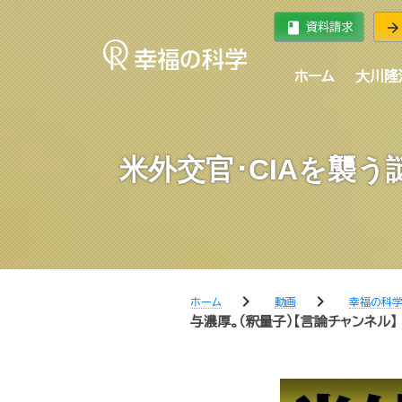
book
arrow_forward
資料請求
ホーム
大川隆
米外交官･CIAを襲
chevron_right
chevron_right
ホーム
動画
幸福の科
与濃厚。（釈量子）【言論チャンネル】