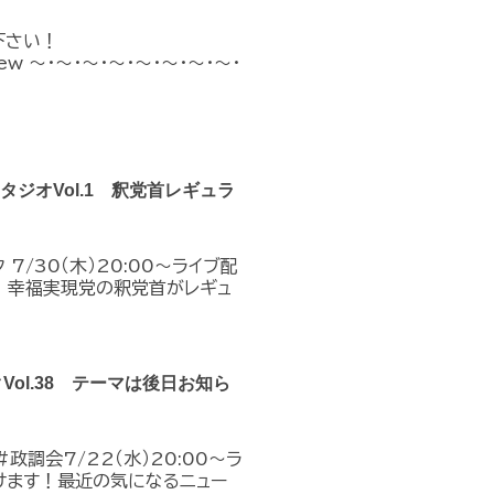
下さい！
n_new ～・～・～・～・～・～・～・～・
クスタジオVol.1 釈党首レギュラ
7/30（木）20:00～ライブ配
！幸福実現党の釈党首がレギュ
クVol.38 テーマは後日お知ら
政調会7/22（水）20:00～ラ
けます！最近の気になるニュー