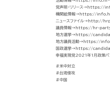
活動情報→https://info.hr-p
党声明・リリース→https://info.
機関紙情報→https://info.hr
ニュースファイル→http://hrp-
議員情報→https://hr-part
地方選挙→https://candidate
地方議員活動→https://info.hr-
国政選挙→https://candidate
幸福実現党2021年1月政策パンフレッ
#米中対立
#台湾侵攻
#中国