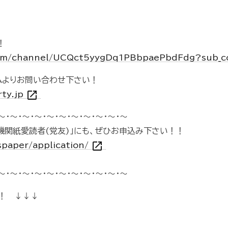
！
com/channel/UCQct5yygDq1PBbpaePbdFdg?sub_c
ムよりお問い合わせ下さい！
open_in_new
rty.jp
～・～・～・～・～・～・～・～・～・～・～
機関紙愛読者(党友)」にも、ぜひお申込み下さい！！
open_in_new
spaper/application/
～・～・～・～・～・～・～・～・～・～・～
！ ↓↓↓