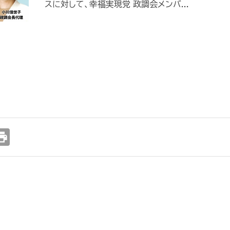
スに対して、幸福実現党 政調会メンバ...
int