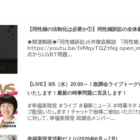
【同性婚の法制化は必要か①】同性婚訴訟の全体
★関連動画★「同性婚訴訟」6件徹底解説 「同性婚
https://youtu.be/lVMqyTQZtNg ope
点からLGBT問題...
【LIVE】8/5（水）20:00～！政調会ライブトーク
いたします！最新の時事問題に言及します！
#幸福実現党 #ライブ #最新ニュース #時事ネタ #
ブ配信いたします！チャットで皆様ご参加いただけ
に対して、幸福実現党 政調会メンバー...
幸福実現党活動だより(2026年6月～7月)