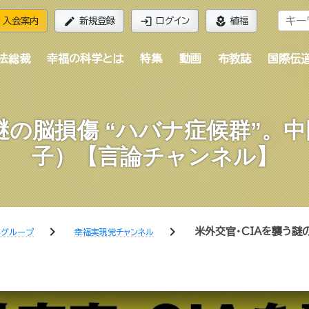
edit
login
local_florist
入会案内
新規登録
ログイン
植福
法総裁
幸福の科学とは
特集
動画
布教誌
国際伝
う謎の脳損傷 “ハバナ症候群”。
子）【言論チャンネル】
chevron_right
chevron_right
米外交官･CIAを襲う謎
学グループ
幸福実現党チャンネル