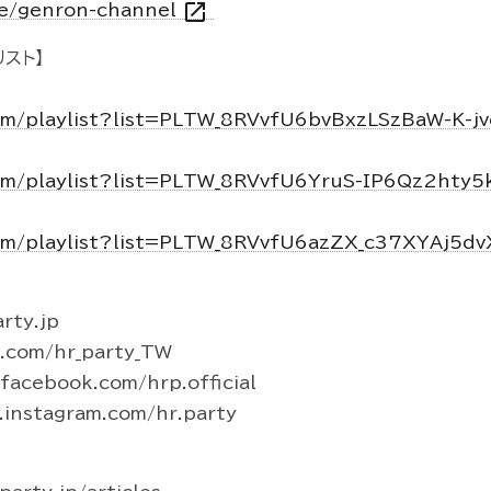
open_in_new
vie/genron-channel
スト】
om/playlist?list=PLTW_8RVvfU6bvBxzLSzBaW-K-j
om/playlist?list=PLTW_8RVvfU6YruS-IP6Qz2hty
om/playlist?list=PLTW_8RVvfU6azZX_c37XYAj5d
rty.jp
r.com/hr_party_TW
acebook.com/hrp.official
instagram.com/hr.party