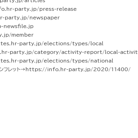
arty.jp/articles
hr-party.jp/press-release
-party.jp/newspaper
newsfile.jp
y.jp/member
s.hr-party.jp/elections/types/local
party.jp/category/activity-report/local-activit
s.hr-party.jp/elections/types/national
ト→https://info.hr-party.jp/2020/11400/